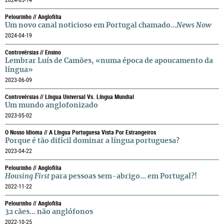
2024-05-14
Pelourinho // Anglofilia
Um novo canal noticioso em Portugal chamado...
News Now
2024-04-19
Controvérsias // Ensino
Lembrar Luís de Camões, «numa época de apoucamento da
língua»
2023-06-09
Controvérsias // Língua Universal Vs. Língua Mundial
Um mundo anglofonizado
2023-05-02
O Nosso Idioma // A Língua Portuguesa Vista Por Estrangeiros
Porque é tão difícil dominar a língua portuguesa?
2023-04-22
Pelourinho // Anglofilia
Housing First
para pessoas sem-abrigo... em Portugal?!
2022-11-22
Pelourinho // Anglofilia
32 cães... não anglófonos
2022-10-25