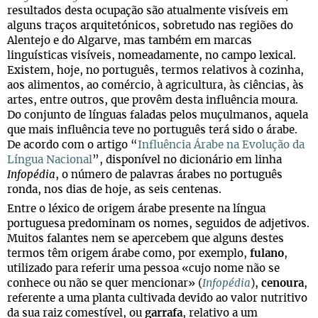
resultados desta ocupação são atualmente visíveis em
alguns traços arquitetónicos, sobretudo nas regiões do
Alentejo e do Algarve, mas também em marcas
linguísticas visíveis, nomeadamente, no campo lexical.
Existem, hoje, no português, termos relativos à cozinha,
aos alimentos, ao comércio, à agricultura, às ciências, às
artes, entre outros, que provêm desta influência moura.
Do conjunto de línguas faladas pelos muçulmanos, aquela
que mais influência teve no português terá sido o árabe.
De acordo com o artigo “
Influência Árabe na Evolução da
Língua Nacional
”, disponível no dicionário em linha
Infopédia
, o número de palavras árabes no português
ronda, nos dias de hoje, as seis centenas.
Entre o léxico de origem árabe presente na língua
portuguesa predominam os nomes, seguidos de adjetivos.
Muitos falantes nem se apercebem que alguns destes
termos têm origem árabe como, por exemplo,
fulano
,
utilizado para referir uma pessoa «cujo nome não se
conhece ou não se quer mencionar» (
Infopédia
),
cenoura
,
referente a uma planta cultivada devido ao valor nutritivo
da sua raiz comestível, ou
garrafa
, relativo a um