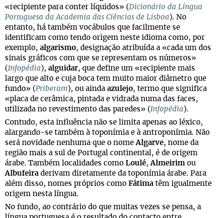
«recipiente para conter líquidos» (
Dicionário da Língua
Portuguesa da Academia das Ciências de Lisboa
). No
entanto, há também vocábulos que facilmente se
identificam como tendo origem neste idioma como, por
exemplo,
algarismo
, designação atribuída a «cada um dos
sinais gráficos com que se representam os números»
(
Infopédia
),
alguidar
, que define um «recipiente mais
largo que alto e cuja boca tem muito maior diâmetro que
fundo» (
Priberam
), ou ainda
azulejo
, termo que significa
«placa de cerâmica, pintada e vidrada numa das faces,
utilizada no revestimento das paredes» (
Infopédia
).
Contudo, esta influência não se limita apenas ao léxico,
alargando-se também à toponímia e à antroponímia. Não
será novidade nenhuma que o nome
Algarve
, nome da
região mais a sul de Portugal continental, é de origem
árabe. Também localidades como
Loulé
,
Almeirim
ou
Albufeira
derivam diretamente da toponímia árabe. Para
além disso, nomes próprios como
Fátima
têm igualmente
origem nesta língua.
No fundo, ao contrário do que muitas vezes se pensa, a
língua portuguesa é o resultado do contacto entre