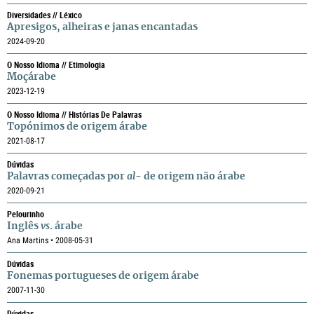
Diversidades // Léxico
Apresigos, alheiras e janas encantadas
2024-09-20
O Nosso Idioma // Etimologia
Moçárabe
2023-12-19
O Nosso Idioma // Histórias De Palavras
Topónimos de origem árabe
2021-08-17
Dúvidas
Palavras começadas por
al-
de origem não árabe
2020-09-21
Pelourinho
Inglês
vs
. árabe
Ana Martins • 2008-05-31
Dúvidas
Fonemas portugueses de origem árabe
2007-11-30
Dúvidas