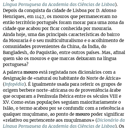
Língua Portuguesa da Academia das Ciências de Lisboa
).
Depois da conquista da cidade de Lisboa por D. Afonso
Henriques, em 1147, os mouros que permaneceram no
então território português foram morar para uma zona da
cidade que acabou por ficar conhecida por mouraria.
Ainda hoje, uma das principais características do bairro
da Mouraria é o seu multiculturalismo e o acolhimento de
comunidades provenientes da China, da Índia, do
Bangladesh, do Paquistão, entre outros países. Mas, afinal
quem são os mouros e que marcas deixaram na língua
portuguesa?
A palavra
mouro
está registada nos dicionários com a
designação de «natural ou habitante do Norte de África»
(
Infopédia
). É igualmente usada para referir os grupos de
origem berbere norte-africana ou de proveniência árabe
que ocuparam a Península Ibérica entre os séculos VIII e
XV. Como estas populações seguiam maioritariamente o
Islão, o termo acabou por se confundir com a referência a
qualquer muçulmano, ao ponto de
mouro
poder significar
«relativo ou pertencente aos muçulmanos» (
Dicionário da
Língua Portuguesa da Academia das Ciências de Lisboa
). Os