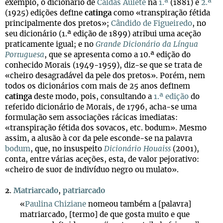
exemplo, o dicionário de
Caldas Aulete
na
1.ª
(1881) e
2.ª
(1925) edições define
catinga
como «transpiração fétida
principalmente dos pretos»;
Cândido de Figueiredo
, no
seu dicionário (1.ª edição de 1899) atribui uma aceção
praticamente igual; e no
Grande Dicionário da Língua
Portuguesa
, que se apresenta como a 10.ª edição do
conhecido Morais (1949-1959), diz-se que se trata de
«cheiro desagradável da pele dos pretos». Porém, nem
todos os dicionários com mais de 25 anos definem
catinga
deste modo, pois, consultando a
1.ª edição
do
referido dicionário de Morais, de 1796, acha-se uma
formulação sem associações rácicas imediatas:
«transpiração fétida dos sovacos, etc. bodum». Mesmo
assim, a alusão à cor da pele esconde-se na palavra
bodum
, que, no insuspeito
Dicionário Houaiss
(2001),
conta, entre várias aceções, esta, de valor pejorativo:
«cheiro de suor de indivíduo negro ou mulato».
2
.
Matriarcado
,
patriarcado
«
Paulina Chiziane
nomeou também a [palavra]
matriarcado, [termo] de que gosta muito e que