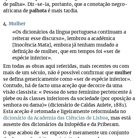
de palha». Dir-se-ia, portanto, que a conotação negro-
africana de
palhota
é mais tardia.
4
.
Mulher
«Os dicionários da língua portuguesa continuam a
reiterar esse discurso», lembrou a académica
[Inocência Mata], embora já tenham mudado a
definição de mulher, que em tempos foi «ser de
espécie inferior».
Em todas as obras aqui referidas, mais recentes ou com
mais de um século, não é possível confirmar que
mulher
se defina genericamente como «ser de espécie inferior».
Contudo, há de facto uma aceção que decorre da uma
visão classista: « Pessoa do sexo feminino pertencente á
plebe ou ás classes inferiores da sociedade (por oposição a
senhora ou dama)» (dicionário de Caldas Aulete, 1881).
Esta aceção é retomada e ligeiramente reformulada no
dicionário da Academia das Ciências de Lisboa
, mas está
ausente dos dicionários da Infopédia e da Priberam.
O que acabou de ser exposto é meramente um conjunto