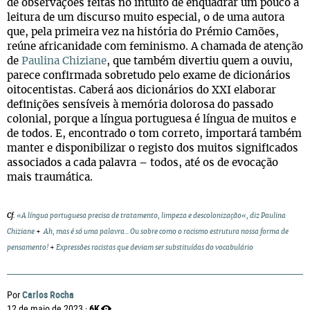
de observações feitas no intuito de enquadrar um pouco a
leitura de um discurso muito especial, o de uma autora
que, pela primeira vez na história do Prémio Camões,
reúne africanidade com feminismo. A chamada de atenção
de
Paulina Chiziane
, que também divertiu quem a ouviu,
parece confirmada sobretudo pelo exame de dicionários
oitocentistas. Caberá aos dicionários do XXI elaborar
definições sensíveis à memória dolorosa do passado
colonial, porque a língua portuguesa é língua de muitos e
de todos. E, encontrado o tom correto, importará também
manter e disponibilizar o registo dos muitos significados
associados a cada palavra – todos, até os de evocação
mais traumática.
Cf.
«A língua portuguesa precisa de tratamento, limpeza e descolonização«, diz Paulina
Chiziane
+
Ah, mas é só uma palavra... Ou sobre como o racismo estrutura nossa forma de
pensamento!
+
Expressões racistas que deviam ser substituídas do vocabulário
Carlos Rocha
Por
6K
12 de maio de 2023 ·