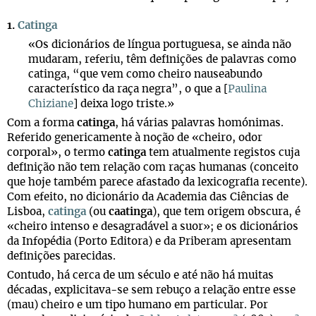
1.
Catinga
«Os dicionários de língua portuguesa, se ainda não
mudaram, referiu, têm definições de palavras como
catinga, “que vem como cheiro nauseabundo
característico da raça negra”, o que a [
Paulina
Chiziane
] deixa logo triste.»
Com a forma
catinga
, há várias palavras homónimas.
Referido genericamente à noção de «cheiro, odor
corporal», o termo
catinga
tem atualmente registos cuja
definição não tem relação com raças humanas (conceito
que hoje também parece afastado da lexicografia recente).
Com efeito, no dicionário da Academia das Ciências de
Lisboa,
catinga
(ou
caatinga
), que tem origem obscura, é
«cheiro intenso e desagradável a suor»; e os dicionários
da Infopédia (Porto Editora) e da Priberam apresentam
definições parecidas.
Contudo, há cerca de um século e até não há muitas
décadas, explicitava-se sem rebuço a relação entre esse
(mau) cheiro e um tipo humano em particular. Por