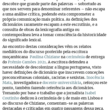
descobre que grande parte das palavras – sobretudo as
que nos servem para denominar referentes – não escapa
a uma análise crítica, podendo esta comprometer a
própria comunicação mais prática. As definições dos
dicionários raramente escapam a este escrutínio, e a
consulta de obras da lexicografia antiga ou
contemporânea leva a tomar consciência da historicidade
do significado lexical.
Ao encontro destas considerações vêm os relatos
mediáticos do discurso proferido pela escritora
moçambicana
Paulina Chiziane
na
cerimónia
de entrega
do
Prémio Camões 2021
. A escritora defendeu a
necessidade de descolonizar a língua portuguesa, visto
haver definições de dicionário que inscrevem conceções
preconceituosas coloniais, racistas e sexistas.
Inocência
Mata
, investigadora e
docente universitária
, reforçou este
ponto, também fazendo referência aos dicionários.
Tomando por base o trabalho que a jornalista
Isabel
Coutinho
dedicou à cerimónia de 5 de maio em Lisboa e
ao discurso de Chiziane, comentam-se as palavras
destacadas e criticadas em quatro passagens dessa peça.