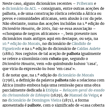
Neste caso, alguns dicionários recentes –
Priberam
e
o
dicionário da ACL
– consignam, entre outras aceções de
palhota, a de uma construção rústica referida a África ou
povos e comunidades africanas, sem alusão à cor da pele.
Não obstante, numa das aceções incluídas na 1.ª edição do
Dicionário Houaiss
, de 2001, faz-se essa associação –
«choupana de negros africanos» –, bem presente nos
dicionários mais antigos aqui em destaque, ou seja, na
10.ª edição do Morais
, no dicionário de
Cândido de
Figueiredo
e na 1.ª edição do dicionário de
Caldas Aulete
(1881). Nos registos de tal aceção de
palhota
igualmente
se refere a sinonímia com
cubata
que, segundo o
Dicionário Houaiss
, vem «do quimbundo
kubata
'casa',
que viria da expressão
ku bata
'em casa'».
É de notar que, na 1.ª edição do
dicionário de Morais
(1796), a definição da palavra
palhota
não a relaciona com
África (muito embora haja uma remissão para uma obra
parcialmente dedicada à
Etiópia
–
Relaçam geral do estado
da christandade de Ethiopia
(1629), de
Manuel da Veiga
; e
no
dicionário de Domingos Vieira
(1871), a forma
apresentada é
palhote
, com o significado de «casa coberta