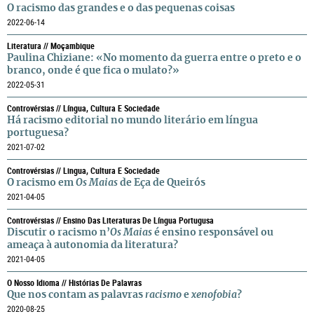
O racismo das grandes e o das pequenas coisas
2022-06-14
Literatura // Moçambique
Paulina Chiziane: «No momento da guerra entre o preto e o
branco, onde é que fica o mulato?»
2022-05-31
Controvérsias // Língua, Cultura E Sociedade
Há racismo editorial no mundo literário em língua
portuguesa?
2021-07-02
Controvérsias // Lingua, Cultura E Sociedade
O racismo em
Os Maias
de Eça de Queirós
2021-04-05
Controvérsias // Ensino Das Literaturas De Língua Portugusa
Discutir o racismo n’
Os Maias
é ensino responsável ou
ameaça à autonomia da literatura?
2021-04-05
O Nosso Idioma // Histórias De Palavras
Que nos contam as palavras
racismo
e
xenofobia
?
2020-08-25