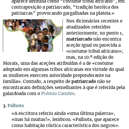
aparece definida como “costume tribal africano”, em
contraposição a patriarcado, “tradição heróica dos
patriarcas” provocando gargalhadas na plateia.»
Nos dicionários recentes e
atualizados referidos
anteriormente, no ponto 1,
matriarcado
não encontra
aceção igual ou parecida a
«costume tribal africano»;
mas, na 10.ª edição do
Morais, uma das aceções atribuídas é a de «costume
adoptado em algumas tribos africanas em virtude do qual
as mulheres exercem autoridade preponderante na
família». Contudo, a respeito de
patriarcado
não se
encontraram definições semelhantes à que é referida pela
galardoada com o
Prémio Camões
.
3.
Palhota
«A escritora referiu ainda «uma última palavra»,
«mas há muitas!», lembrou. «Palhota, que aparece
como habitação rústica característica dos negros».