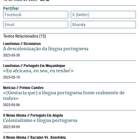
Partilhar
Facebook
X (twitter)
Email
Bluesky
Textos Relacionados
(15)
Lusofonias // Dicionários
A descolonização da língua portuguesa
2023-05-30
Lusofonias // Português Em Moçambique
«Eu africana, eu sou, eu tenho!»
2023-05-10
Notícias // Prémio Camões
«[Gostaria que] a língua portuguesa fosse realmente de
todos»
2023-05-06
O Nosso Idioma // Português Em Angola
Colonialismo e língua portuguesa
2022-09-09
O Nosso Idioma // Racismo Vs. Xenofobia