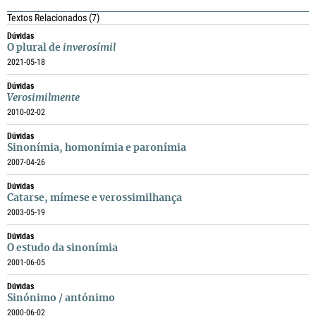
Textos Relacionados
(7)
Dúvidas
O plural de
inverosímil
2021-05-18
Dúvidas
Verosimilmente
2010-02-02
Dúvidas
Sinonímia, homonímia e paronímia
2007-04-26
Dúvidas
Catarse, mímese e verossimilhança
2003-05-19
Dúvidas
O estudo da sinonímia
2001-06-05
Dúvidas
Sinónimo / antónimo
2000-06-02