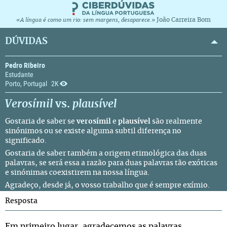
João Carreira Bom
«A língua é como um rio: sem margens, desaparece.»
DÚVIDAS
Pedro Ribeiro
Estudante
Porto, Portugal
2K
Verosímil
vs.
plausível
Gostaria de saber se
verosímil
e
plausível
são realmente
sinónimos ou se existe alguma subtil diferença no
significado.
Gostaria de saber também a origem etimológica das duas
palavras, se será essa a razão para duas palavras tão exóticas
e sinónimas coexistirem na nossa língua.
Agradeço, desde já, o vosso trabalho que é sempre exímio.
Resposta
Em primeiro lugar, agradecemos as palavras