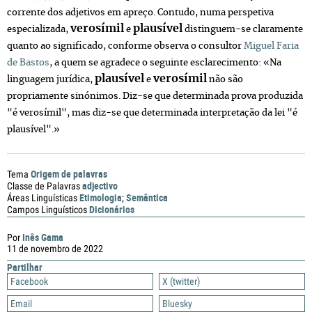
corrente dos adjetivos em apreço. Contudo, numa perspetiva
verosímil
plausível
especializada,
e
distinguem-se claramente
quanto ao significado, conforme observa o consultor
Miguel Faria
de Bastos
, a quem se agradece o seguinte esclarecimento: «Na
plausível
verosímil
linguagem jurídica,
e
não são
propriamente sinónimos. Diz-se que determinada prova produzida
"é verosímil", mas diz-se que determinada interpretação da lei "é
plausível".»
Origem de palavras
Tema
adjectivo
Classe de Palavras
Etimologia
Semântica
Áreas Linguísticas
;
Dicionários
Campos Linguísticos
Inês Gama
Por
11 de novembro de 2022
Partilhar
Facebook
X (twitter)
Email
Bluesky