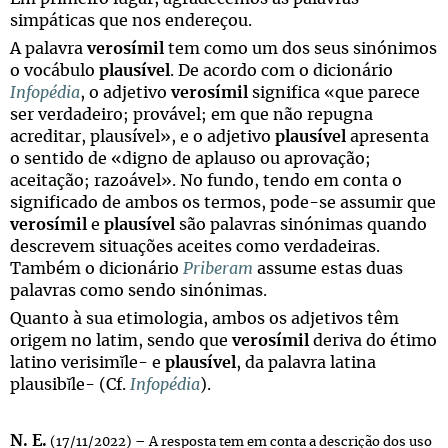
simpáticas que nos endereçou.
A palavra
verosímil
tem como um dos seus sinónimos
o vocábulo
plausível
. De acordo com o dicionário
Infopédia
, o adjetivo
verosímil
significa «que parece
ser verdadeiro; provável; em que não repugna
acreditar, plausível», e o adjetivo
plausível
apresenta
o sentido de «digno de aplauso ou aprovação;
aceitação; razoável». No fundo, tendo em conta o
significado de ambos os termos, pode-se assumir que
verosímil
e
plausível
são palavras sinónimas quando
descrevem situações aceites como verdadeiras.
Também o dicionário
Priberam
assume estas duas
palavras como sendo sinónimas.
Quanto à sua etimologia, ambos os adjetivos têm
origem no latim, sendo que
verosímil
deriva do étimo
latino
verisimĭle-
e
plausível
, da palavra latina
plausibĭle-
(Cf.
Infopédia
).
N. E.
(17/11/2022) – A resposta tem em conta a descrição dos uso