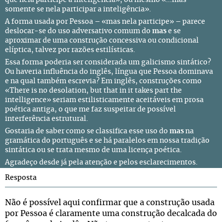
que nela participe a inteligência», ou mesmo «...mas
somente se nela participar a inteligência».
A forma usada por Pessoa – «mas nela participe» – parece
deslocar-se do uso adversativo comum do
mas
e se
aproximar de uma construção concessiva ou condicional
elíptica, talvez por razões estilísticas.
Essa forma poderia ser considerada um galicismo sintático?
Ou haveria influência do inglês, língua que Pessoa dominava
e na qual também escrevia? Em inglês, construções como
«There is no desolation, but that in it takes part the
intelligence» seriam estilisticamente aceitáveis em prosa
poética antiga, o que me faz suspeitar de possível
interferência estrutural.
Gostaria de saber como se classifica esse uso do
mas
na
gramática do português e se há paralelos em nossa tradição
sintática ou se trata mesmo de uma licença poética.
Agradeço desde já pela atenção e pelos esclarecimentos.
Resposta
Não é possível aqui confirmar que a construção usada
por Pessoa é claramente uma construção decalcada do