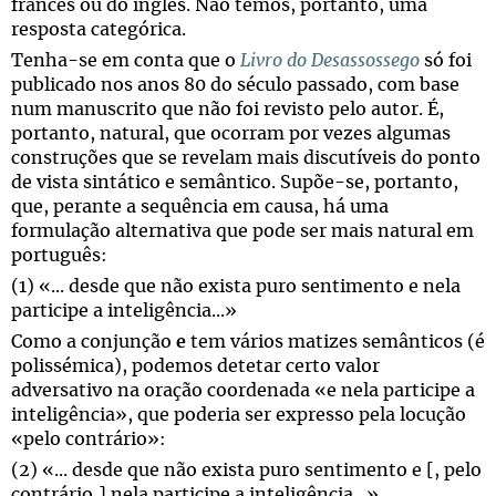
francês ou do inglês. Não temos, portanto, uma
resposta categórica.
Tenha-se em conta que o
Livro do Desassossego
só foi
publicado nos anos 80 do século passado, com base
num manuscrito que não foi revisto pelo autor. É,
portanto, natural, que ocorram por vezes algumas
construções que se revelam mais discutíveis do ponto
de vista sintático e semântico. Supõe-se, portanto,
que, perante a sequência em causa, há uma
formulação alternativa que pode ser mais natural em
português:
(1) «... desde que não exista puro sentimento e nela
participe a inteligência...»
Como a conjunção
e
tem vários matizes semânticos (é
polissémica), podemos detetar certo valor
adversativo na oração coordenada «e nela participe a
inteligência», que poderia ser expresso pela locução
«pelo contrário»:
(2) «... desde que não exista puro sentimento e [, pelo
contrário,] nela participe a inteligência...»