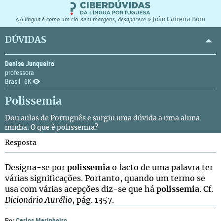
João Carreira Bom
«A língua é como um rio: sem margens, desaparece.»
DÚVIDAS
Denise Junqueira
professora
Brasil
6K
Polissemia
Dou aulas de Português e surgiu uma dúvida a uma aluna
minha. O que é polissemia?
Resposta
Designa-se por
polissemia
o facto de uma palavra ter
várias significações. Portanto, quando um termo se
usa com várias acepções diz-se que há
polissemia
. Cf.
Dicionário Aurélio
, pág. 1357.
Carlos Marinheiro
Por