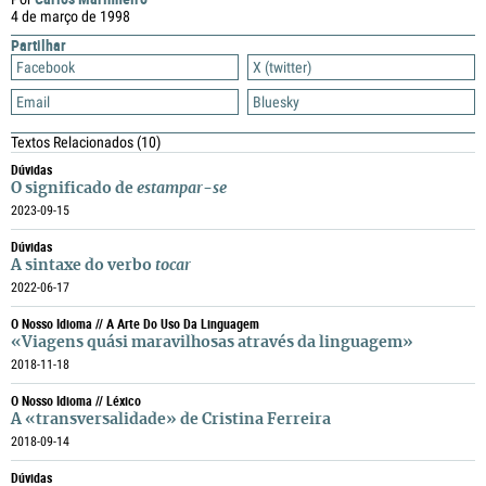
4 de março de 1998
Partilhar
Facebook
X (twitter)
Email
Bluesky
Textos Relacionados
(10)
Dúvidas
O significado de
estampar-se
2023-09-15
Dúvidas
A sintaxe do verbo
tocar
2022-06-17
O Nosso Idioma // A Arte Do Uso Da Linguagem
«Viagens quási maravilhosas através da linguagem»
2018-11-18
O Nosso Idioma // Léxico
A «transversalidade» de Cristina Ferreira
2018-09-14
Dúvidas