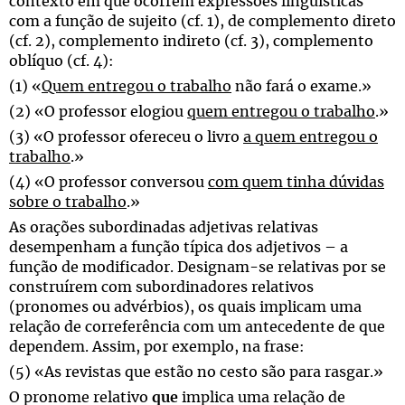
contexto em que ocorrem expressões linguísticas
com a função de sujeito (cf. 1), de complemento direto
(cf. 2), complemento indireto (cf. 3), complemento
oblíquo (cf. 4):
(1) «
Quem entregou o trabalho
não fará o exame.»
(2) «O professor elogiou
quem entregou o trabalho
.»
(3) «O professor ofereceu o livro
a quem entregou o
trabalho
.»
(4) «O professor conversou
com quem tinha dúvidas
sobre o trabalho
.»
As orações subordinadas adjetivas relativas
desempenham a função típica dos adjetivos – a
função de modificador. Designam-se relativas por se
construírem com subordinadores relativos
(pronomes ou advérbios), os quais implicam uma
relação de correferência com um antecedente de que
dependem. Assim, por exemplo, na frase:
(5) «As revistas que estão no cesto são para rasgar.»
O pronome relativo
que
implica uma relação de