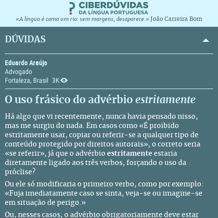
João Carreira Bom
«A língua é como um rio: sem margens, desaparece.»
DÚVIDAS
Eduardo Araújo
Advogado
Fortaleza, Brasil
3K
O uso frásico do advérbio
estritamente
Há algo que vi recentemente, nunca havia pensado nisso,
mas me surgiu do nada. Em casos como «É proibido
estritamente usar, copiar ou referir-se a qualquer tipo de
conteúdo protegido por direitos autorais», o correto seria
«se referir», já que o advérbio
estritamente
estaria
diretamente ligado aos três verbos, forçando o uso da
próclise?
Ou ele só modificaria o primeiro verbo, como por exemplo:
«Fuja imediatamente caso se sinta, veja-se ou imagine-se
em situação de perigo.»
Ou, nesses casos, o advérbio obrigatoriamente deve estar