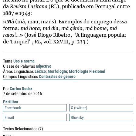
mesmo no plural. É o que se documenta num artigo
da
Revista Lusitana
(RL), publicada em Portugal entre
1887 e 1943:
«
Má
(má, mau, maus). Exemplos do emprego dessa
forma:
má hora
;
má dia
;
má génio
;
má home
;
má
raios
!...» (José Diogo Ribeiro, "A linguagem popular
de Turquel",
RL
, vol. XXVIII, p. 233.)
Uso e norma
Tema
adjectivo
Classe de Palavras
Léxico
Morfologia
Morfologia Flexional
Áreas Linguísticas
;
;
Contrastes de género
Campos Linguísticos
Carlos Rocha
Por
7 de setembro de 2016
Partilhar
Facebook
X (twitter)
Email
Bluesky
Textos Relacionados
(7)