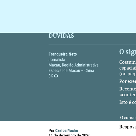
DÚVIDAS
O sig
Franqueira Neto
Jornalista
Costumo
Macau, Região Administrativa
espacia
Especial de Macau – China
(ou peq
3K
Por exe
Recente
«conten
Isto é c
O consul
Respos
Carlos Rocha
Por
11 de dezembro de 2020