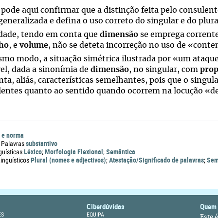
 pode aqui confirmar que a distinção feita pelo consulen
generalizada e defina o uso correto do singular e do plur
dade, tendo em conta que
dimensão
se emprega corren
ho
, e
volume
, não se deteta incorreção no uso de «conte
mo modo, a situação simétrica ilustrada por «um ataqu
vel, dada a sinonímia de
dimensão
, no singular, com
prop
ta, aliás, características semelhantes, pois que o singul
lentes quanto ao sentido quando ocorrem na locução «de
 e norma
substantivo
 Palavras
Léxico
Morfologia Flexional
Semântica
guísticas
;
;
Plural (nomes e adjectivos)
Atestação/Significado de palavras
Sem
nguísticos
;
;
Ciberdúvidas
Quem
ES
EQUIPA
Este 