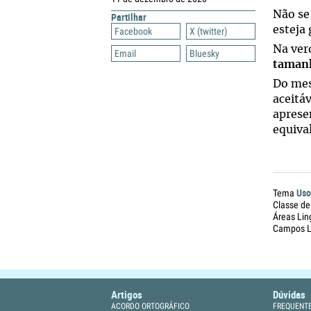
Não se
Partilhar
esteja 
Facebook
X (twitter)
Na ver
Email
Bluesky
taman
Do mes
aceitá
apresen
equiva
Uso
Tema
Classe de
Áreas Lin
Campos Li
Artigos
Dúvidas
ACORDO ORTOGRÁFICO
FREQUENT