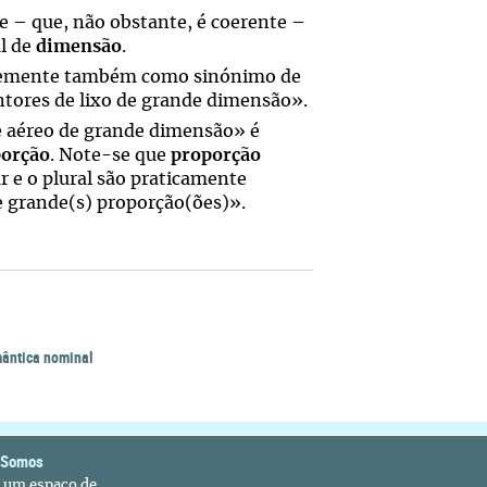
te – que, não obstante, é coerente –
al de
dimensão
.
temente também como sinónimo de
ntores de lixo de grande dimensão».
e aéreo de grande dimensão» é
orção
. Note-se que
proporção
ar e o plural são praticamente
 grande(s) proporção(ões)».
ântica nominal
 Somos
é um espaço de