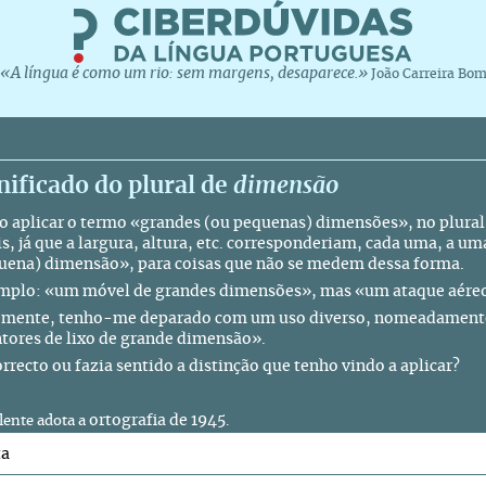
«A língua é como um rio: sem margens, desaparece.»
João Carreira Bo
nificado do plural de
dimensão
 aplicar o termo «grandes (ou pequenas) dimensões», no plural
is, já que a largura, altura, etc. corresponderiam, cada uma, a u
uena) dimensão», para coisas que não se medem dessa forma.
mplo: «um móvel de grandes dimensões», mas «um ataque aére
mente, tenho-me deparado com um uso diverso, nomeadamente
tores de lixo de grande dimensão».
orrecto ou fazia sentido a distinção que tenho vindo a aplicar?
ortografia de 1945
ente adota a
.
ta