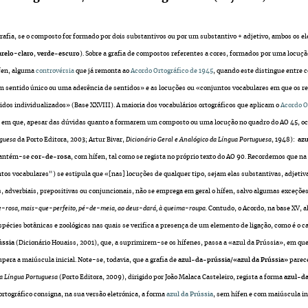
rafia, se o composto for formado por dois substantivos ou por um substantivo + adjetivo, ambos os el
relo
-
claro
,
verde-escuro
). Sobre a grafia de compostos referentes a cores, formados por uma locuçã
fen, alguma
controvérsia
que já remonta ao
Acordo Ortográfico de 1945
, quando este distingue entre
 sentido único ou uma aderência de sentidos» e as locuções ou «conjuntos vocabulares em que os 
idos individualizados» (Base XXVIII).
A maioria dos vocabulários ortográficos que aplicam
o
Acordo O
s em que, apesar das dúvidas quanto a formarem um composto ou uma locução no quadro do AO 45, oco
uguesa
da Porto Editora, 2003; Artur Bivar,
Dicionário Geral e Analógico da Língua Portuguesa
, 1948):
az
mantém-se
cor-de-rosa
, com hífen, tal como se regista no próprio texto do AO 90. Recordemos que n
s vocabulares") se estipula que «[nas] locuções de qualquer tipo, sejam elas substantivas, adjetiv
 adverbiais, prepositivas ou conjuncionais, não se emprega em geral o hífen, salvo algumas exceções
e-rosa, mais-que-perfeito, pé-de-meia, ao deus-dará, à queima-roupa
. Contudo, o Acordo, na base XV,
espécies botânicas e zoológicas nas quais se verifica a presença de um elemento de ligação, como é o 
ússia
(Dicionário Houaiss, 2001), que, a suprimirem-se os hífenes, passa a «azul da Prússia», em q
upera a maiúscula inicial. Note-se, todavia, que a grafia de
azul-da-prússia/«azul da Prússia»
parece
da Língua Portuguesa
(Porto Editora, 2009), dirigido por João Malaca Casteleiro, regista a forma
azul-d
ortográfico consigna, na sua versão eletrónica, a forma
azul da Prússia
, sem hífen e com maiúscula in