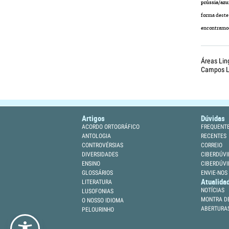
prússia
/
azu
forma deste
encontramo
Áreas Lin
Campos Li
Artigos
Dúvidas
ACORDO ORTOGRÁFICO
FREQUENT
ANTOLOGIA
RECENTES
CONTROVÉRSIAS
CORREIO
DIVERSIDADES
CIBERDÚVI
ENSINO
CIBERDÚVI
GLOSSÁRIOS
ENVIE-NOS
Atualida
LITERATURA
NOTÍCIAS
LUSOFONIAS
MONTRA DE
O NOSSO IDIOMA
ABERTURA
PELOURINHO