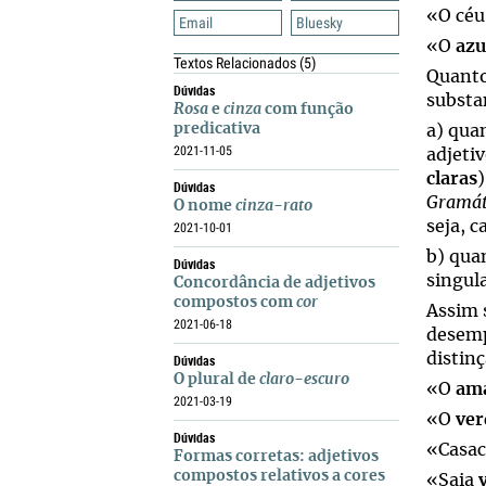
«O cé
Email
Bluesky
«O
azu
Textos Relacionados
(5)
Quanto
Dúvidas
substa
Rosa
e
cinza
com função
predicativa
a) qua
2021-11-05
adjeti
claras
)
Dúvidas
Gramát
O nome
cinza-rato
seja, 
2021-10-01
b) qua
Dúvidas
singul
Concordância de adjetivos
compostos com
cor
Assim 
2021-06-18
desemp
distin
Dúvidas
O plural de
claro-escuro
«O
ama
2021-03-19
«O
ver
Dúvidas
«Casa
Formas corretas: adjetivos
compostos relativos a cores
«Saia