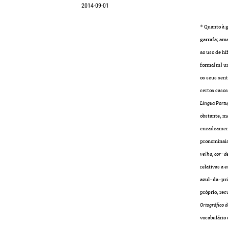
2014-09-01
* Quanto à g
garrafa
;
ama
ao uso de hí
forma[m] um
os seus sent
certos caso
Língua Port
obstante, 
encadeamento
pronominais,
velha, cor-d
relativas a 
azul-da-pr
próprio, rec
Ortográfico 
vocabulário 