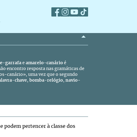
m
e-garrafa
e
amarelo-canário
é
não encontro resposta nas gramáticas de
los-canário», uma vez que o segundo
alavra-chave
,
bomba-relógio
,
navio-
 e podem pertencer à classe dos