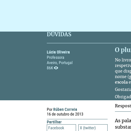
DÚVIDAS
O plu
Lúcia Oliveira
Professora
No livr
Aveiro, Portugal
respet
86K
que dis
nome (
escola
e
Gostari
Obrigad
Respos
Rúben Correia
Por
16 de outubro de 2013
As pal
Partilhar
substan
Facebook
X (twitter)