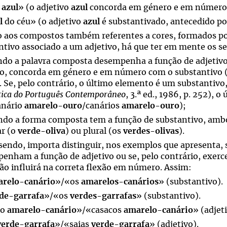
u
azul
» (o adjetivo
azul
concorda em género e em número 
l
do céu» (o adjetivo
azul
é substantivado, antecedido po
 aos compostos também referentes a cores, formados po
ntivo associado a um adjetivo, há que ter em mente os se
ndo a palavra composta desempenha a função de adjetivo
vo, concorda em género e em número com o substantivo
. Se, pelo contrário, o último elemento é um substantivo
ica do Português Contemporâneo
, 3.ª ed., 1986, p. 252), 
canário
amarelo-ouro
/canários
amarelo-ouro
);
ndo a forma composta tem a função de substantivo, amb
ar (o
verde-oliva
) ou plural (os
verdes-olivas
).
sendo, importa distinguir, nos exemplos que apresenta,
enham a função de adjetivo ou se, pelo contrário, exerc
ção influirá na correta flexão em número. Assim:
relo-canário
»/«os
amarelos-canários
» (substantivo).
de-garrafa
»/«os
verdes-garrafas
» (substantivo).
co
amarelo-canário
»/«casacos
amarelo-canário
» (adjet
verde-garrafa
»/«saias
verde-garrafa
» (adjetivo).