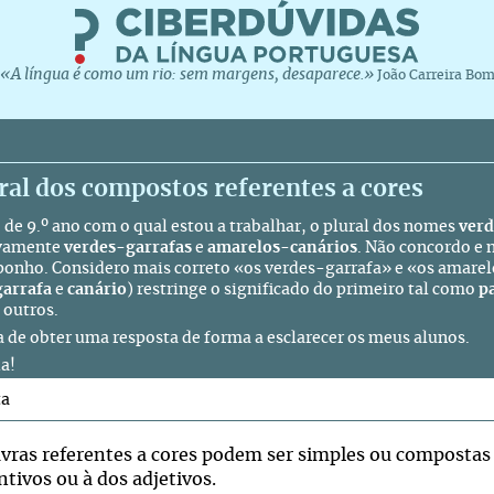
«A língua é como um rio: sem margens, desaparece.»
João Carreira Bo
ral dos compostos referentes a cores
o de 9.º ano com o qual estou a trabalhar, o plural dos nomes
verd
ivamente
verdes-garrafas
e
amarelos-canários
. Não concordo e 
ponho. Considero mais correto «os verdes-garrafa» e «os amare
garrafa
e
canário
) restringe o significado do primeiro tal como
p
 outros.
a de obter uma resposta de forma a esclarecer os meus alunos.
a!
ta
avras referentes a cores podem ser simples ou compostas
tivos ou à dos adjetivos.