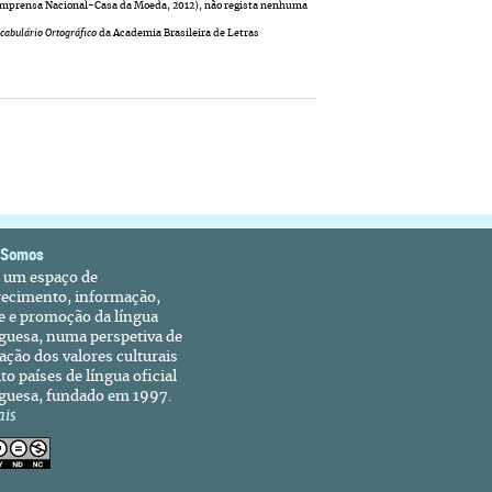
(Imprensa Nacional-Casa da Moeda, 2012), não regista nenhuma
cabulário Ortográfico
da Academia Brasileira de Letras
 Somos
é um espaço de
recimento, informação,
e e promoção da língua
guesa, numa perspetiva de
ação dos valores culturais
to países de língua oficial
guesa, fundado em 1997.
ais