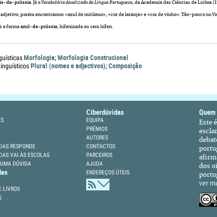
is-da-prússia
. Já o
Vocabulário Atualizado da Língua Portuguesa
, da Academia das Ciências de Lisboa 
 adjetivo; porém encontramos «azul de mitileno», «cor de laranja» e «cor de vinho». Tão-pouco no
Vo
s a forma
azul-da-prússia
, hifenizada ou sem hífen.
Morfologia
Morfologia Construcional
guísticas
;
Plural (nomes e adjectivos)
Composição
nguísticos
;
Ciberdúvidas
Quem
ES
EQUIPA
Este 
PRÉMIOS
escla
AUTORES
debat
DAS RESPONDE
CONTACTOS
portu
DAS VAI ÀS ESCOLAS
PARCEIROS
afirm
 UMA DÚVIDA
AJUDA
dos oi
des
ENDEREÇOS ÚTEIS
portu
ver m
 LIVROS
S