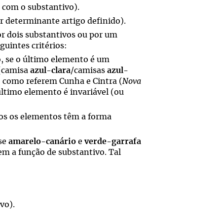
com o substantivo).
r determinante artigo definido).
r dois substantivos ou por um
guintes critérios:
, se o último elemento é um
 (camisa
azul-clara
/camisas
azul-
, como referem Cunha e Cintra (
Nova
o último elemento é invariável (ou
os os elementos têm a forma
 se
amarelo-canário
e
verde-garrafa
em a função de substantivo. Tal
ivo).