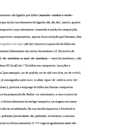
ementos são ligados por hífen (
amarelo-canário
e
verde-
o que inclui um elemento de ligação (
de
,
da
,
do
), existe, quanto
 compostos cujos elementos «mantida a noção da composição,
respectivos componentes, apesar da associação que formam, têm
rtográfico de 1990
(AO 90)
mostra a supressão do hífen em
rriam hifenizados em certos dicionários (cf.
Dicionário da
ul-de-metileno
ou
azul-de-metilene
> «azul de metileno»; não
a base XV do AO 90 ("Do hífen em compostos, locuções e
as [por exemplo,
cor de açafrão, cor de café com leite, cor de vinho
]
,
 já consagradas pelo uso», a saber:
água-de-colónia, arco-da-
 alínea 3, postula o emprego do hífen em formas compostas
caso da preposição
de
. Refira-se, entretanto, o caso curioso de
ue o último elemento do antigo composto, na origem um nome
 não ter estabilizado. N
a sua versão impressa
,
o
Vocabulário
a-prússia
(plural
azuis-da-prússia
); no entanto, o mesmo
icial no último elemento. O
VOP
regista igualmente
azul-da-