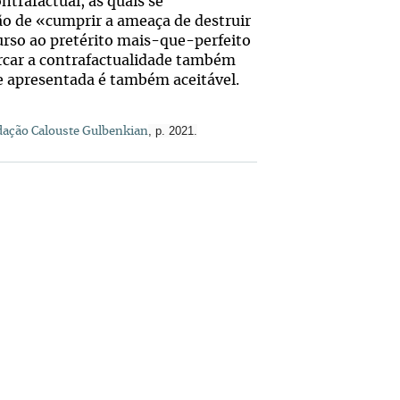
trafactual, as quais se
ção de «cumprir a ameaça de destruir
curso ao pretérito mais-que-perfeito
arcar a contrafactualidade também
se apresentada é também aceitável.
, p. 2021.
ação Calouste Gulbenkian