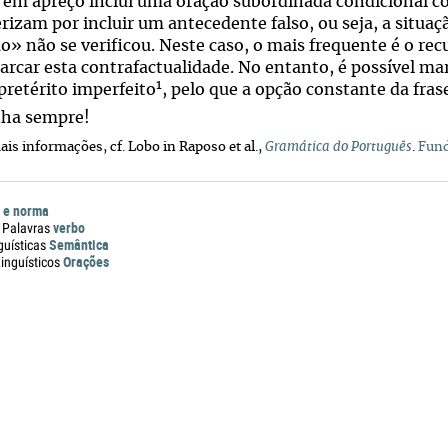
e em apreço inclui uma oração subordinada condicional con
erizam por incluir um antecedente falso, ou seja, a situa
o» não se verificou. Neste caso, o mais frequente é o re
arcar esta contrafactualidade. No entanto, é possível m
1
pretérito imperfeito
, pelo que a opção constante da fra
ha sempre!
mais informações, cf. Lobo in Raposo et al.,
Gramática do Português
.
Fund
 e norma
verbo
 Palavras
Semântica
guísticas
Orações
nguísticos