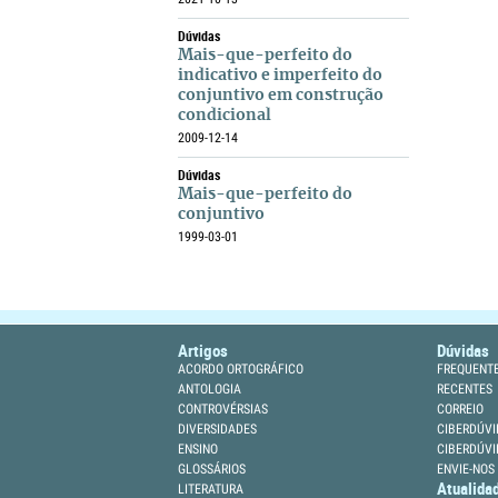
Dúvidas
Mais-que-perfeito do
indicativo e imperfeito do
conjuntivo em construção
condicional
2009-12-14
Dúvidas
Mais-que-perfeito do
conjuntivo
1999-03-01
Artigos
Dúvidas
ACORDO ORTOGRÁFICO
FREQUENT
ANTOLOGIA
RECENTES
CONTROVÉRSIAS
CORREIO
DIVERSIDADES
CIBERDÚVI
ENSINO
CIBERDÚVI
GLOSSÁRIOS
ENVIE-NOS
Atualida
LITERATURA