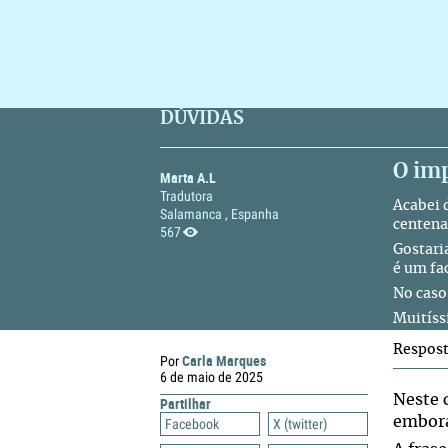
DÚVIDAS
O imp
Marta A.L
Tradutora
Acabei 
Salamanca , Espanha
centena
567
Gostari
é um fa
No caso 
Muitíss
Respos
Carla Marques
Por
6 de maio de 2025
Neste 
Partilhar
embora
Facebook
X (twitter)