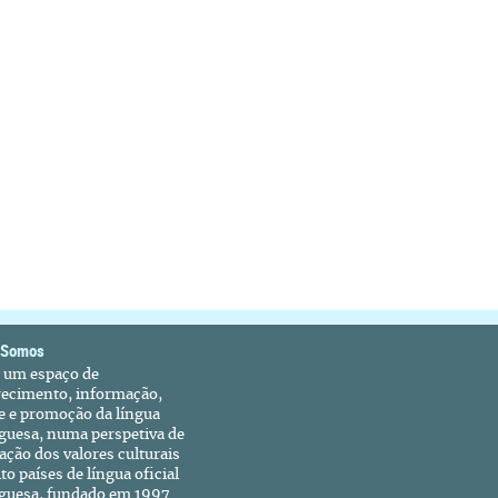
 Somos
é um espaço de
recimento, informação,
e e promoção da língua
guesa, numa perspetiva de
ação dos valores culturais
to países de língua oficial
guesa, fundado em 1997.