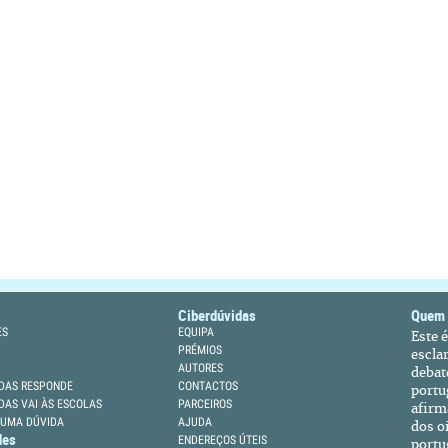
Ciberdúvidas
Quem
ES
EQUIPA
Este 
PRÉMIOS
escla
AUTORES
debat
DAS RESPONDE
CONTACTOS
portu
DAS VAI ÀS ESCOLAS
PARCEIROS
afirm
 UMA DÚVIDA
AJUDA
dos oi
des
ENDEREÇOS ÚTEIS
portu