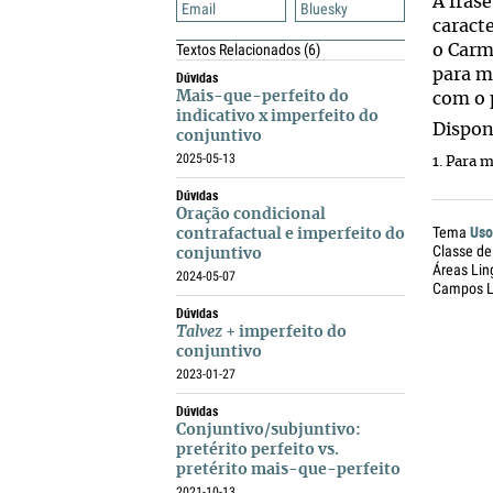
A fras
Email
Bluesky
caract
Textos Relacionados
(6)
o Carm
para m
Dúvidas
Mais-que-perfeito do
com o 
indicativo x imperfeito do
Dispon
conjuntivo
2025-05-13
1. Para 
Dúvidas
Oração condicional
Uso
Tema
contrafactual e imperfeito do
Classe de
conjuntivo
Áreas Lin
2024-05-07
Campos Li
Dúvidas
Talvez
+ imperfeito do
conjuntivo
2023-01-27
Dúvidas
Conjuntivo/subjuntivo:
pretérito perfeito vs.
pretérito mais-que-perfeito
2021-10-13