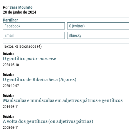
Sara Mourato
Por
28 de junho de 2024
Partilhar
Facebook
X (twitter)
Email
Bluesky
Textos Relacionados
(4)
Dúvidas
O gentílico
porto-mosense
2024-05-10
Dúvidas
O gentílico de Ribeira Seca (Açores)
2020-10-07
Dúvidas
Maiúsculas e minúsculas em adjetivos pátrios e gentílicos
2014-03-11
Dúvidas
A volta dos gentílicos (ou adjetivos pátrios)
2005-03-11