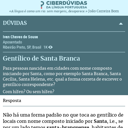
João Carreira Bom
«A língua é como um rio: sem margens, desaparece.»
DÚVIDAS
Ivan Chaves de Sousa
Aposentado
Ribeirão Preto, SP, Brasil
1K
Gentílico de Santa Branca
Para pessoas nascidas em cidades com nome composto
iniciando por Santa, como por exemplo Santa Branca, Santa
Cecília, Santa Helena, etc. qual a forma correta de escrever o
gentílico correspondente?
Com hífen? Ou sem hífen?
Resposta
Não há uma forma padrão no que toca ao gentílico de
locais com nome composto iniciado por
Santa
, i.e., se
por um lado temos
santa-branquense
, habitantes de