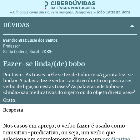
João Carreira Bom
«A língua é como um rio: sem margens, desaparece.»
DÚVIDAS
Evandro Braz Lucio dos Santos
Professor
Santa Quitéria, Brasil
2K
Fazer-se linda/(de) bobo
Por favor, As frases: «Ele se fez de bobo» e «A garota fez-se
linda». A palavra
fez
é verbo transitivo direto ou passa a ser
verbo de ligação nestas frases? As palavras «de bobo» e
«linda» são predicativos do sujeito ou do objeto direto «se»?
Grato.
Resposta
Nos casos em apreço, o verbo
fazer
é usado como
transitivo-predicativo, ou seja, um verbo que
seleciona um complemento direto e um
predicativo