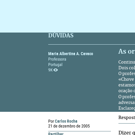
DÚVIDAS
As o
Maria Albertina A. Cavaco
Professora
Continua
Portugal
Dois co
9K
O profes
«Chove 
estamos
oração 
O profes
adversa
Esclare
Respos
Carlos Rocha
Por
21 de dezembro de 2005
Dizer 
Partilhar