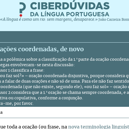
«A língua é como um rio: sem margens, desaparece.»
João Carreira Bo
rações coordenadas, de novo
ª
 a polémica sobre a classificação da 1.
parte da oração coordena
legas envolveram-se nesta discussão:
sor 1 classifica a frase:
ou faz sol?» – oração coordenada disjuntiva, porque considera
 a falar de duas orações e não só de uma. Para ele não faz senti
coordenada (que não existe, segundo ele); «ou faz sol» – oração 
ª
sor 2 considera que a 1.
oração se chama sempre coordenada, e a
tiva ou copulativa, conforme a conjunção.
ça-me, por favor.
ta
que toda a oração (ou frase, na
nova terminologia linguíst