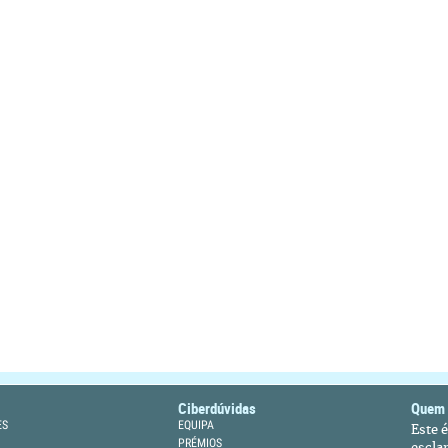
Ciberdúvidas
Quem
ES
EQUIPA
Este 
PRÉMIOS