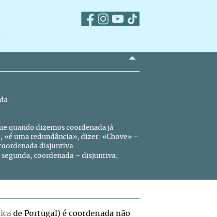
m
da.
 que quando dizemos coordenada já
do, «é uma redundância», dizer: «Chove» –
coordenada disjuntiva.
 segunda, coordenada – disjuntiva,
ica
de Portugal) é coordenada não