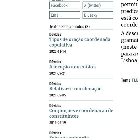
permite
Facebook
X (twitter)
predic
Email
Bluesky
está c
coorde
Textos Relacionados
(8)
A desc
Dúvidas
Tipos de oração coordenada
gramat
copulativa
(neste
2023-11-14
para a 
Lisboa
Dúvidas
A locução «ou então»
2021-09-21
TL
Tema
Dúvidas
Relativas e coordenação
2021-02-05
Dúvidas
Conjunções e coordenação de
constituintes
2019-06-19
Dúvidas