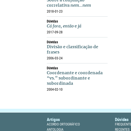
Sobre a conjunção
correlativa
nem...nem
2018-01-23
Dúvidas
Cá fora
,
então
e
já
2017-09-28
Dúvidas
Divisão e classificação de
frases
2006-03-24
Dúvidas
Coordenante e coordenada
“vs.” subordinante e
subordinada
2004-02-10
Artigos
Dúvidas
ACORDO ORTOGRÁFICO
FREQUENT
ANTOLOGIA
RECENTES