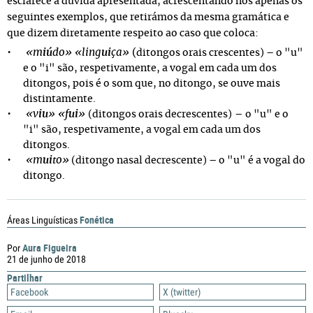
esclarece a dúvida apresentada, acrescentando nós apenas os
seguintes exe
mplos, que retirámos da mesma gramática e
que dizem diretamente respeito ao caso que coloca:
«m
iú
do» «
ling
ui
ça»
(
ditongos orais crescentes) – o "u"
e o "i" são, respetivamente, a vogal em cada um dos
ditongos, pois é o som que, no ditongo, se ouve mais
distintamente.
«v
iu
»
«f
ui
»
–
(ditongos orais decrescentes)
o "u" e o
"i" são, respetivamente, a vogal em cada um dos
ditongos.
«m
ui
to»
(
ditongo nasal decrescente) – o "u" é a vogal do
ditongo.
Fonética
Áreas Linguísticas
Aura Figueira
Por
21 de junho de 2018
Partilhar
Facebook
X (twitter)