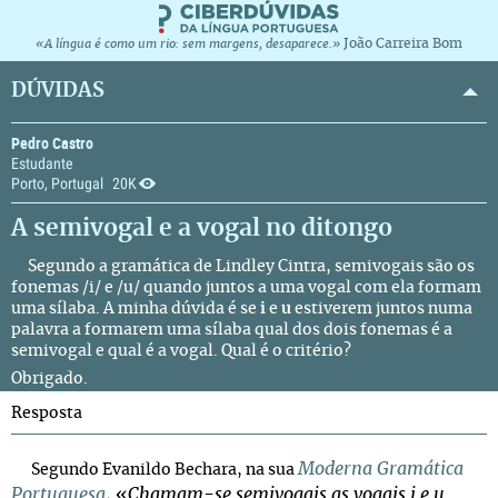
João Carreira Bom
«A língua é como um rio: sem margens, desaparece.»
DÚVIDAS
Pedro Castro
Estudante
Porto, Portugal
20K
A semivogal e a vogal no ditongo
Segundo a
gramática
de Lindley Cintra, semivogais são os
fonemas /i/ e /u/ quando juntos a uma vogal com ela formam
uma sílaba. A minha dúvida é se
i
e
u
estiverem juntos numa
palavra a formarem uma sílaba qual dos dois fonemas é a
semivogal e qual é a vogal. Qual é o critério?
Obrigado.
Resposta
Moderna Gramática
Segundo Evanildo Bechara, na sua
Portuguesa
, «
Chamam-se semivogais as vogais i e u