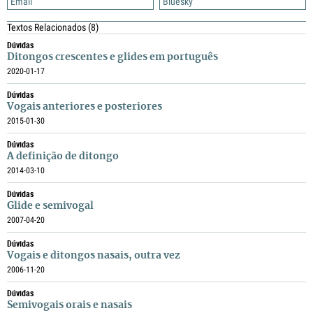
Email
Bluesky
Textos Relacionados
(8)
Dúvidas
Ditongos crescentes e glides em português
2020-01-17
Dúvidas
Vogais anteriores e posteriores
2015-01-30
Dúvidas
A definição de ditongo
2014-03-10
Dúvidas
Glide e semivogal
2007-04-20
Dúvidas
Vogais e ditongos nasais, outra vez
2006-11-20
Dúvidas
Semivogais orais e nasais