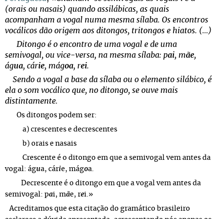
(orais ou nasais) quando assilábicas, as quais
acompanham a vogal numa mesma sílaba. Os encontros
vocálicos dão origem aos ditongos, tritongos e hiatos. (...)
Ditongo é o encontro de uma vogal e de uma
semivogal, ou vice-versa, na mesma sílaba: p
ai
, m
ãe
,
ág
ua
, cár
ie
, mág
oa
, r
ei
.
Sendo a vogal a base da sílaba ou o elemento silábico, é
ela o som vocálico que, no ditongo, se ouve mais
distintamente.
Os ditongos podem ser:
a) crescentes e decrescentes
b) orais e nasais
Crescente é o ditongo em que a semivogal vem antes da
vogal: ág
u
a, cár
i
e, mág
o
a.
Decrescente é o ditongo em que a vogal vem antes da
semivogal: p
a
i, m
ã
e, r
e
i.
»
Acreditamos que esta citação do gramático brasileiro