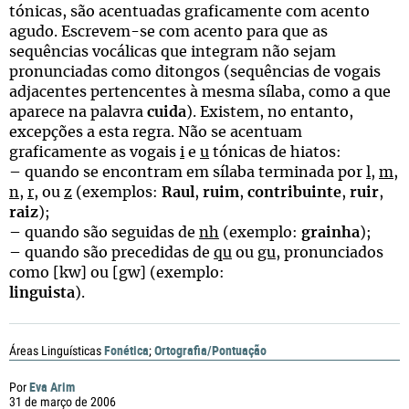
tónicas, são acentuadas graficamente com acento
agudo. Escrevem-se com acento para que as
sequências vocálicas que integram não sejam
pronunciadas como ditongos (sequências de vogais
adjacentes pertencentes à mesma sílaba, como a que
aparece na palavra
cuida
). Existem, no entanto,
excepções a esta regra. Não se acentuam
graficamente as vogais
i
e
u
tónicas de hiatos:
– quando se encontram em sílaba terminada por
l
,
m
,
n
,
r
, ou
z
(exemplos:
Raul
,
ruim
,
contribuinte
,
ruir
,
raiz
);
– quando são seguidas de
nh
(exemplo:
grainha
);
– quando são precedidas de
qu
ou
gu
, pronunciados
como [kw] ou [gw] (exemplo:
linguista
).
Fonética
Ortografia/Pontuação
Áreas Linguísticas
;
Eva Arim
Por
31 de março de 2006