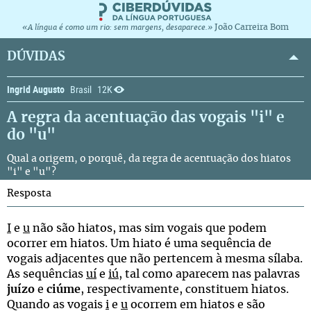
João Carreira Bom
«A língua é como um rio: sem margens, desaparece.»
DÚVIDAS
Ingrid Augusto
Brasil
12K
A regra da acentuação das vogais "i" e
do "u"
Qual a origem, o porquê, da regra de acentuação dos hiatos
"i" e "u"?
Resposta
I
e
u
não são hiatos, mas sim vogais que podem
ocorrer em hiatos. Um hiato é uma sequência de
vogais adjacentes que não pertencem à mesma sílaba.
As sequências
uí
e
iú
, tal como aparecem nas palavras
juízo
e
ciúme
, respectivamente, constituem hiatos.
Quando as vogais
i
e
u
ocorrem em hiatos e são