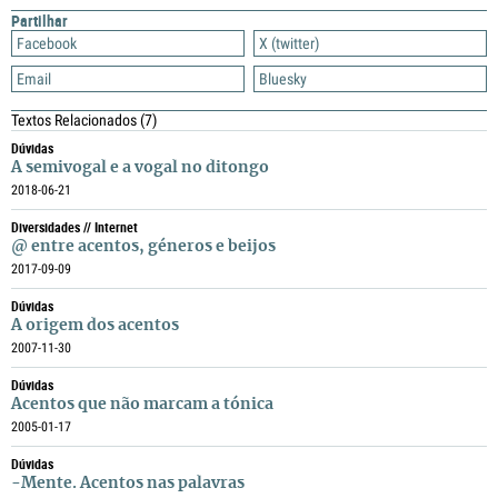
Partilhar
Facebook
X (twitter)
Email
Bluesky
Textos Relacionados
(7)
Dúvidas
A semivogal e a vogal no ditongo
2018-06-21
Diversidades // Internet
@ entre acentos, géneros e beijos
2017-09-09
Dúvidas
A origem dos acentos
2007-11-30
Dúvidas
Acentos que não marcam a tónica
2005-01-17
Dúvidas
-Mente. Acentos nas palavras