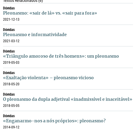
Textos Relacionados
(6)
Dúvidas
Pleonasmo: «sair de lá» vs. «sair para fora»
2021-12-13
Dúvidas
Pleonasmo e informatividade
2021-03-12
Dúvidas
«Triângulo amoroso de três homens»: um pleonasmo
2019-05-03
Dúvidas
«Exaltação violenta» – pleonasmo vicioso
2018-05-20
Dúvidas
O pleonasmo da dupla adjetival «inadmissível e inaceitável»
2018-05-05
Dúvidas
«Enganarmo-nos a nós próprios»: pleonasmo?
2014-09-12