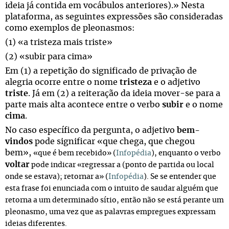
ideia já contida em vocábulos anteriores).» Nesta
plataforma, as seguintes expressões são consideradas
como exemplos de pleonasmos:
(1) «a tristeza mais triste»
(2) «subir para cima»
Em (1) a repetição do significado de privação de
alegria ocorre entre o nome
tristeza
e o adjetivo
triste
. Já em (2) a reiteração da ideia mover-se para a
parte mais alta acontece entre o verbo
subir
e o nome
cima
.
No caso específico da pergunta, o adjetivo
bem-
vindos
pode significar «que chega, que chegou
bem»,
«que é bem recebido
»
(
Infopédia
), enquanto o verbo
voltar
pode indicar «regressar a (ponto de partida ou local
onde se estava); retornar a» (
Infopédia
). Se se entender que
esta frase foi enunciada com o intuito de saudar alguém que
retorna a um determinado sítio, então não se está perante um
pleonasmo, uma vez que as palavras empregues expressam
ideias diferentes.