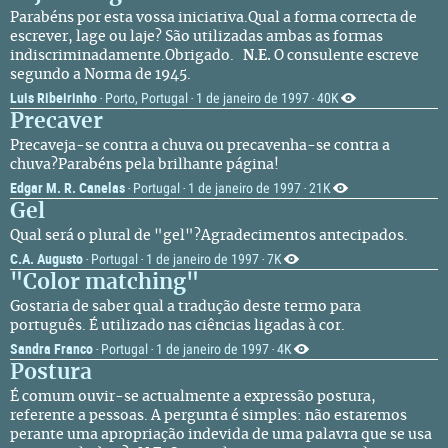
Parabéns por esta vossa iniciativa.Qual a forma correcta de
escrever, lage ou laje? São utilizadas ambas as formas
indiscriminadamente.Obrigado.
N.E.
O consulente escreve
segundo a Norma de 1945.
Luis Ribeirinho
Porto, Portugal
1 de janeiro de 1997
40K
·
·
·
Precaver
Precaveja-se contra a chuva ou precavenha-se contra a
chuva?Parabéns pela brilhante página!
Edgar M. R. Canelas
Portugal
1 de janeiro de 1997
21K
·
·
·
Gel
Qual será o plural de "gel"?Agradecimentos antecipados.
C.A. Augusto
Portugal
1 de janeiro de 1997
7K
·
·
·
"Color matching"
Gostaria de saber qual a tradução deste termo para
português. É utilizado nas ciências ligadas à cor.
Sandra Franco
Portugal
1 de janeiro de 1997
4K
·
·
·
Postura
É comum ouvir-se actualmente a expressão postura,
referente a pessoas. A pergunta é simples: não estaremos
perante uma apropriação indevida de uma palavra que se usa