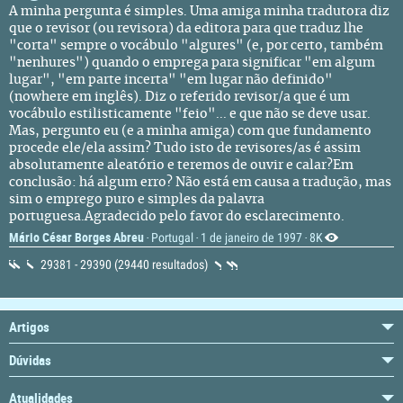
A minha pergunta é simples. Uma amiga minha tradutora diz
que o revisor (ou revisora) da editora para que traduz lhe
"corta" sempre o vocábulo "algures" (e, por certo, também
"nenhures") quando o emprega para significar "em algum
lugar", "em parte incerta" "em lugar não definido"
(nowhere em inglês). Diz o referido revisor/a que é um
vocábulo estilisticamente "feio"... e que não se deve usar.
Mas, pergunto eu (e a minha amiga) com que fundamento
procede ele/ela assim? Tudo isto de revisores/as é assim
absolutamente aleatório e teremos de ouvir e calar?Em
conclusão: há algum erro? Não está em causa a tradução, mas
sim o emprego puro e simples da palavra
portuguesa.Agradecido pelo favor do esclarecimento.
Mário César Borges Abreu
Portugal
1 de janeiro de 1997
8K
·
·
·
29381 - 29390 (29440 resultados)
Artigos
Dúvidas
Atualidades