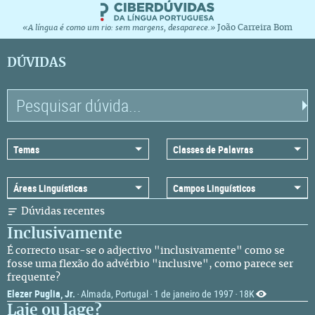
João Carreira Bom
«A língua é como um rio: sem margens, desaparece.»
DÚVIDAS
Dúvidas recentes
Inclusivamente
É correcto usar-se o adjectivo "inclusivamente" como se
fosse uma flexão do advérbio "inclusive", como parece ser
frequente?
Elezer Puglia, Jr.
Almada, Portugal
1 de janeiro de 1997
18K
·
·
·
Laje ou lage?