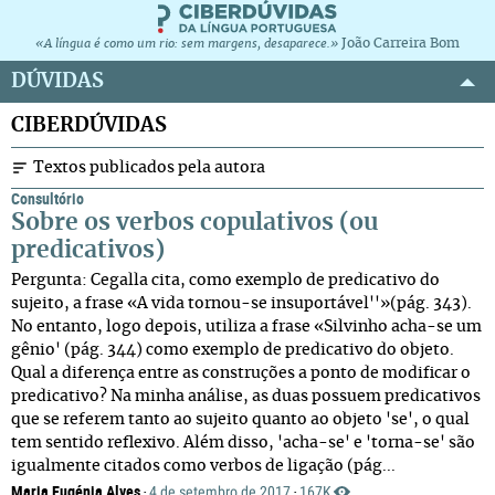
João Carreira Bom
«A língua é como um rio: sem margens, desaparece.»
DÚVIDAS
CIBERDÚVIDAS
Textos publicados pela autora
Consultório
Sobre os verbos copulativos (ou
predicativos)
Pergunta: Cegalla cita, como exemplo de predicativo do
sujeito, a frase «A vida tornou-se insuportável''»(pág. 343).
No entanto, logo depois, utiliza a frase «Silvinho acha-se um
gênio' (pág. 344) como exemplo de predicativo do objeto.
Qual a diferença entre as construções a ponto de modificar o
predicativo? Na minha análise, as duas possuem predicativos
que se referem tanto ao sujeito quanto ao objeto 'se', o qual
tem sentido reflexivo. Além disso, 'acha-se' e 'torna-se' são
igualmente citados como verbos de ligação (pág...
Maria Eugénia Alves
4 de setembro de 2017
167K
·
·