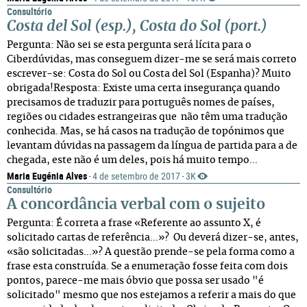
Consultório
Costa del Sol
(esp.), Costa do Sol (port.)
Pergunta: Não sei se esta pergunta será lícita para o
Ciberdúvidas, mas conseguem dizer-me se será mais correto
escrever-se: Costa do Sol ou Costa del Sol (Espanha)? Muito
obrigada!Resposta: Existe uma certa insegurança quando
precisamos de traduzir para português nomes de países,
regiões ou cidades estrangeiras que não têm uma tradução
conhecida. Mas, se há casos na tradução de topónimos que
levantam dúvidas na passagem da língua de partida para a de
chegada, este não é um deles, pois há muito tempo...
Maria Eugénia Alves
4 de setembro de 2017
3K
·
·
Consultório
A concordância verbal com o sujeito
Pergunta: É correta a frase «Referente ao assunto X, é
solicitado cartas de referência...»? Ou deverá dizer-se, antes,
«são solicitadas...»? A questão prende-se pela forma como a
frase esta construída. Se a enumeração fosse feita com dois
pontos, parece-me mais óbvio que possa ser usado "é
solicitado" mesmo que nos estejamos a referir a mais do que