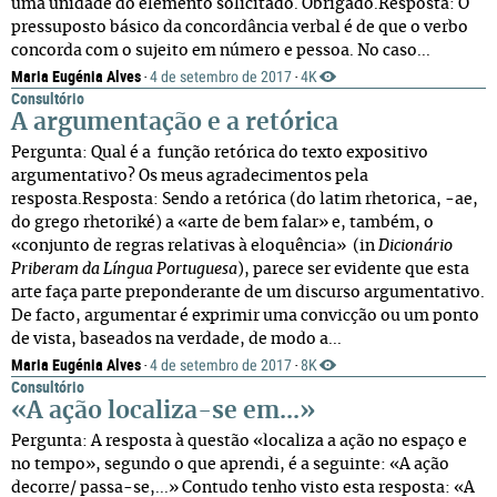
uma unidade do elemento solicitado. Obrigado.Resposta: O
pressuposto básico da concordância verbal é de que o verbo
concorda com o sujeito em número e pessoa. No caso...
Maria Eugénia Alves
4 de setembro de 2017
4K
·
·
Consultório
A argumentação e a retórica
Pergunta: Qual é a função retórica do texto expositivo
argumentativo? Os meus agradecimentos pela
resposta.Resposta: Sendo a retórica (do latim rhetorica, -ae,
do grego rhetoriké) a «arte de bem falar» e, também, o
«conjunto de regras relativas à eloquência» (in
Dicionário
Priberam da Língua Portuguesa
), parece ser evidente que esta
arte faça parte preponderante de um discurso argumentativo.
De facto, argumentar é exprimir uma convicção ou um ponto
de vista, baseados na verdade, de modo a...
Maria Eugénia Alves
4 de setembro de 2017
8K
·
·
Consultório
«A ação localiza-se em...»
Pergunta: A resposta à questão «localiza a ação no espaço e
no tempo», segundo o que aprendi, é a seguinte: «A ação
decorre/ passa-se,...» Contudo tenho visto esta resposta: «A