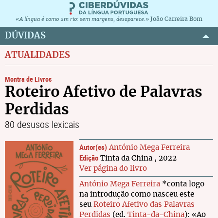
João Carreira Bom
«A língua é como um rio: sem margens, desaparece.»
DÚVIDAS
ATUALIDADES
Montra de Livros
Roteiro Afetivo de Palavras
Perdidas
80 desusos lexicais
Autor(es)
António Mega Ferreira
Edição
Tinta da China , 2022
Ver página do livro
António Mega Ferreira
*conta logo
na introdução como nasceu este
seu
Roteiro Afetivo das Palavras
Perdidas
(ed.
Tinta-da-China
): «Ao