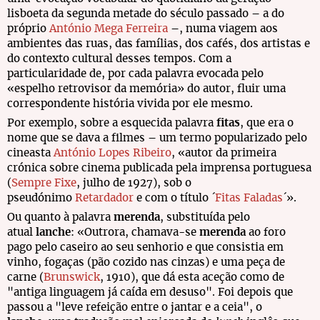
lisboeta da segunda metade do século passado – a do
próprio
António Mega Ferreira
–, numa viagem aos
ambientes das ruas, das famílias, dos cafés, dos artistas e
do contexto cultural desses tempos. Com a
particularidade de, por cada palavra evocada pelo
«espelho retrovisor da memória» do autor, fluir uma
correspondente história vivida por ele mesmo.
Por exemplo, sobre a esquecida palavra
fitas
, que era o
nome que se dava a filmes – um termo popularizado pelo
cineasta
António Lopes Ribeiro
, «autor da primeira
crónica sobre cinema publicada pela imprensa portuguesa
(
Sempre Fixe
, julho de 1927), sob o
pseudónimo
Retardador
e com o título ´
Fitas Faladas
´».
Ou quanto à palavra
merenda
, substituída pelo
atual
lanche
: «Outrora, chamava-se
merenda
ao foro
pago pelo caseiro ao seu senhorio e que consistia em
vinho, fogaças (pão cozido nas cinzas) e uma peça de
carne (
Brunswick
, 1910), que dá esta aceção como de
"antiga linguagem já caída em desuso". Foi depois que
passou a "leve refeição entre o jantar e a ceia", o