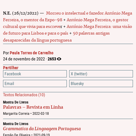
N.E.
(26/12/2022)
—
Morreu o intelectual e fazedor António Mega
Ferreira, o mentor da Expo-98
+
António Mega Ferreira, o gestor
cultural que vivia para escreve
r +
António Mega Ferreira: uma visão
de futuro para Lisboa e para o país
+
50 palavras antigas
desaparecidas da língua portuguesa
Paula Torres de Carvalho
Por
2653
24 de novembro de 2022 ·
Partilhar
Facebook
X (twitter)
Email
Bluesky
Textos Relacionados
(10)
Montra De Livros
Palavras – Revista em Linha
Margarita Correia •
2022-02-18
Montra De Livros
Grammatica da Lingoagem Portuguesa
Fernão De Oliveira •
2021-09-19