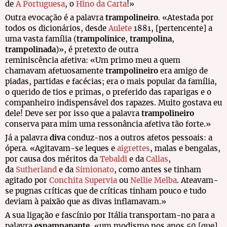
de
A Portuguesa
, o
Hino da Carta
!»
Outra evocação é a palavra
trampolineiro
. «Atestada por
todos os dicionários, desde
Aulete
1881, [pertencente] a
uma vasta família (
trampolinice
,
trampolina
,
trampolinada
)», é pretexto de outra
reminiscência afetiva: «Um primo meu a quem
chamavam afetuosamente
trampolineiro
era amigo de
piadas, partidas e facécias; era o mais popular da família,
o querido de tios e primas, o preferido das raparigas e o
companheiro indispensável dos rapazes. Muito gostava eu
dele! Deve ser por isso que a palavra
trampolineiro
conserva para mim uma ressonância afetiva tão forte.»
Já a palavra
diva
conduz-nos a outros afetos pessoais: a
ópera. «Agitavam-se leques e
aigrettes
, malas e bengalas,
por causa dos méritos da
Tebaldi
e da
Callas
,
da
Sutherland
e da
Simionato
, como antes se tinham
agitado por
Conchita Supervia
ou
Nellie Melba
. Ateavam-
se pugnas críticas que de críticas tinham pouco e tudo
deviam à paixão que as divas inflamavam.»
A sua ligação e fascínio por Itália transportam-no para a
palavra
espampanante
, «um modismo nos anos 50 [que]