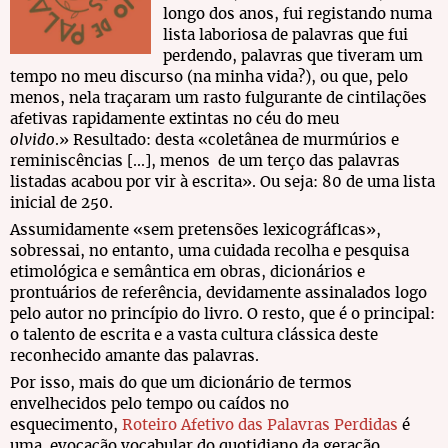
longo dos anos, fui registando numa
lista laboriosa de palavras que fui
perdendo, palavras que tiveram um
tempo no meu discurso (na minha vida?), ou que, pelo
menos, nela traçaram um rasto fulgurante de cintilações
afetivas rapidamente extintas no céu do meu
olvido
.» Resultado: desta «coletânea de murmúrios e
reminiscências [...], menos de um terço das palavras
listadas acabou por vir à escrita». Ou seja: 80 de uma lista
inicial de 250.
Assumidamente «sem pretensões lexicográficas»,
sobressai, no entanto, uma cuidada recolha e pesquisa
etimológica e semântica em obras, dicionários e
prontuários de referência, devidamente assinalados logo
pelo autor no princípio do livro. O resto, que é o principal:
o talento de escrita e a vasta cultura clássica deste
reconhecido amante das palavras.
Por isso, mais do que um dicionário de termos
envelhecidos pelo tempo ou caídos no
esquecimento,
Roteiro Afetivo das Palavras Perdidas
é
uma evocação vocabular do quotidiano da geração