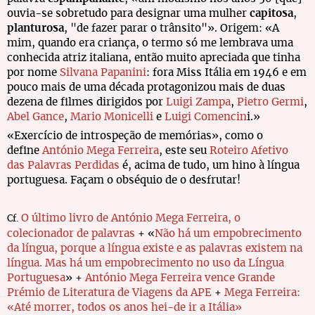
ouvia-se sobretudo para designar uma mulher
capitosa
,
planturosa
, "de fazer parar o trânsito"». Origem: «A
mim, quando era criança, o termo só me lembrava uma
conhecida atriz italiana, então muito apreciada que tinha
por nome
Silvana Papanini
: fora Miss Itália em 1946 e em
pouco mais de uma década protagonizou mais de duas
dezena de filmes dirigidos por
Luigi Zampa
,
Pietro Germi
,
Abel Gance
,
Mario Monicelli
e
Luigi Comencin
i.»
«Exercício de introspeção de memórias», como o
define
António Mega Ferreira
, este seu
Roteiro Afetivo
das Palavras Perdidas
é, acima de tudo, um hino à língua
portuguesa. Façam o obséquio de o desfrutar!
O último livro de António Mega Ferreira, o
Cf.
colecionador de palavras
+ «
N
ão há um empobrecimento
da língua, porque a língua existe e as palavras existem na
língua. Mas há um empobrecimento no uso da Língua
Portuguesa
» +
António Mega Ferreira vence Grande
Prémio de Literatura de Viagens da APE
+
Mega Ferreira:
«Até morrer, todos os anos hei-de ir a Itália»