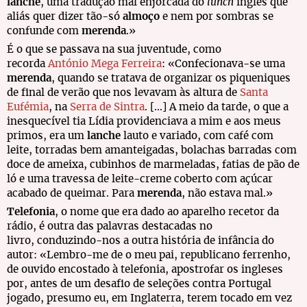
lanche
, uma tradução mal enjorcada do
lunch
inglês que
aliás quer dizer tão-só
almoço
e nem por sombras se
confunde com
merenda
.»
É o que se passava na sua juventude, como
recorda
António Mega Ferreira
: «Confecionava-se uma
merenda
, quando se tratava de organizar os piqueniques
de final de verão que nos levavam às altura de
Santa
Eufémia
, na
Serra de Sintra
. [...] A meio da tarde, o que a
inesquecível tia Lídia providenciava a mim e aos meus
primos, era um
lanche
lauto e variado, com café com
leite, torradas bem amanteigadas, bolachas barradas com
doce de ameixa, cubinhos de marmeladas, fatias de pão de
ló e uma travessa de leite-creme coberto com açúcar
acabado de queimar. Para
merenda
, não estava mal.»
Telefonia
, o nome que era dado ao aparelho recetor da
rádio, é outra das palavras destacadas no
livro, conduzindo-nos a outra história de infância do
autor: «Lembro-me de o meu pai, republicano ferrenho,
de ouvido encostado à telefonia, apostrofar os ingleses
por, antes de um desafio de seleções contra Portugal
jogado, presumo eu, em Inglaterra, terem tocado em vez