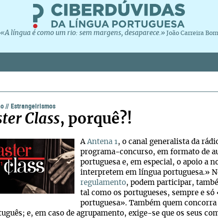
«A língua é como um rio: sem margens, desaparece.»
João Carreira Bo
ho
//
Estrangeirismos
ter Class
, porquê?!
A
Antena 1
, o canal generalista da rá
programa-concurso, em formato de au
portuguesa e, em especial, o apoio a
interpretem em língua portuguesa.» Ne
regulamento
, podem participar, tamb
tal como os portugueses, sempre e só
portuguesa». Também quem concorra 
tuguês; e, em caso de agrupamento, exige-se que os seus c