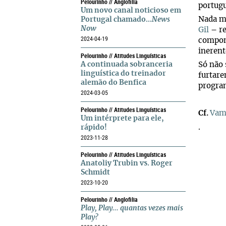
Pelourinho // Anglofilia
portug
Um novo canal noticioso em
Nada ma
Portugal chamado...
News
Now
Gil
– re
2024-04-19
componh
inerent
Pelourinho // Atitudes Linguísticas
A continuada sobranceria
Só não 
linguística do treinador
furtare
alemão do Benfica
progra
2024-03-05
Pelourinho // Atitudes Linguísticas
Cf.
Vamo
Um intérprete para ele,
.
rápido!
2023-11-28
Pelourinho // Atitudes Linguísticas
Anatoliy Trubin vs. Roger
Schmidt
2023-10-20
Pelourinho // Anglofilia
Play, Play... quantas vezes mais
Play?