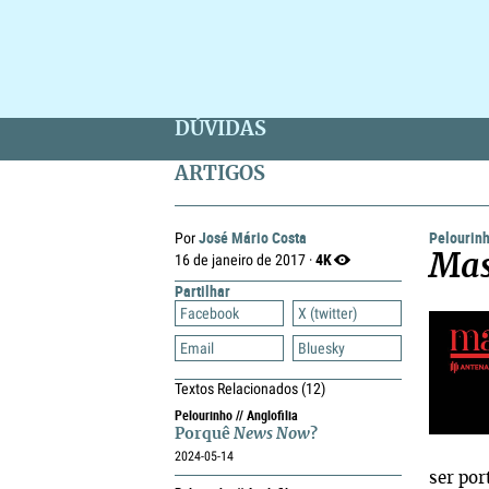
DÚVIDAS
ARTIGOS
José Mário Costa
Pelourin
Por
4K
16 de janeiro de 2017 ·
Mas
Partilhar
Facebook
X (twitter)
Email
Bluesky
Textos Relacionados
(12)
Pelourinho // Anglofilia
Porquê
News Now
?
2024-05-14
ser por