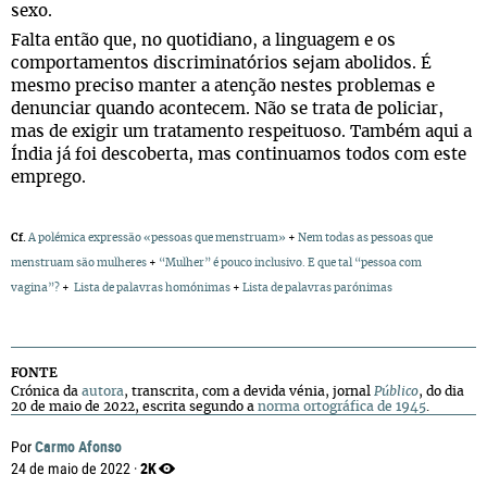
sexo.
Falta então que, no quotidiano, a linguagem e os
comportamentos discriminatórios sejam abolidos. É
mesmo preciso manter a atenção nestes problemas e
denunciar quando acontecem. Não se trata de policiar,
mas de exigir um tratamento respeituoso. Também aqui a
Índia já foi descoberta, mas continuamos todos com este
emprego.
Cf.
A polémica expressão «pessoas que menstruam»
+
Nem todas as pessoas que
menstruam são mulheres
+
“Mulher” é pouco inclusivo. E que tal “pessoa com
vagina”?
+
Lista de palavras homónimas
+
Lista de palavras parónimas
FONTE
Crónica da
autora
, transcrita, com a devida vénia, jornal
Público
, do dia
20 de maio de 2022, escrita segundo a
norma ortográfica de 1945
.
Carmo Afonso
Por
2K
24 de maio de 2022 ·