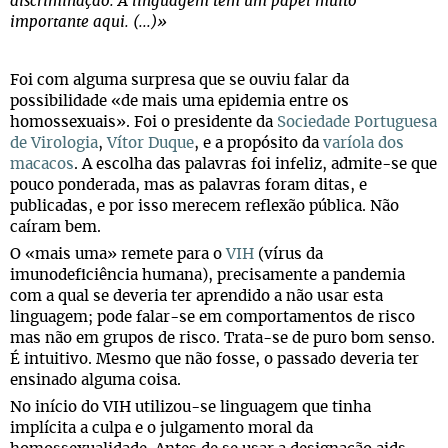
discriminação. A linguagem tem um papel muito
importante aqui. (...)»
Foi com alguma surpresa que se ouviu falar da
possibilidade «de mais uma epidemia entre os
homossexuais». Foi o presidente da
Sociedade Portuguesa
de Virologia
,
Vítor Duque
, e a propósito da
varíola dos
macacos
. A escolha das palavras foi infeliz, admite-se que
pouco ponderada, mas as palavras foram ditas, e
publicadas, e por isso merecem reflexão pública. Não
caíram bem.
O «mais uma» remete para o
VIH
(vírus da
imunodeficiência humana), precisamente a pandemia
com a qual se deveria ter aprendido a não usar esta
linguagem; pode falar-se em comportamentos de risco
mas não em grupos de risco. Trata-se de puro bom senso.
É intuitivo. Mesmo que não fosse, o passado deveria ter
ensinado alguma coisa.
No início do VIH utilizou-se linguagem que tinha
implícita a culpa e o julgamento moral da