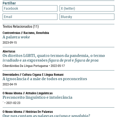
Partilhar
Facebook
X (twitter)
Email
Bluesky
Textos Relacionados
(11)
Controvérsias // Racismo, Xenofobia
A palavra
woke
2023-09-15
Aberturas
Os direitos LGBTI, quatro termos da pandemia, o termo
irradiado
e as expressões
figura de prol
e
figura de proa
Ciberdúvidas Da Língua Portuguesa • 2022-05-17
Diversidades // Cultura Cigana E Língua Romani
A ignorância é a mãe de todos os preconceitos
2022-04-19
O Nosso Idioma // Atitudes Linguísticas
Preconceito linguístico e intolerância
´ • 2021-02-23
O Nosso Idioma // Histórias De Palavras
Que nos contam as palavras
racismo
e
xenofobia
?