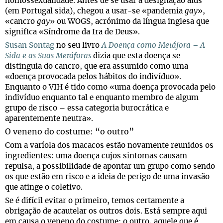
homossexualidade. Antes de se usar a designação aids
(em Portugal sida), chegou a usar-se «pandemia
gay
»,
«cancro
gay
» ou WOGS, acrónimo da língua inglesa que
significa «Síndrome da Ira de Deus».
Susan Sontag
no seu livro
A Doença como Metáfora – A
Sida e as Suas Metáforas
dizia que esta doença se
distinguia do cancro, que era assumido como uma
«doença provocada pelos hábitos do indivíduo».
Enquanto o VIH é tido como «uma doença provocada pelo
indivíduo enquanto tal e enquanto membro de algum
grupo de risco – essa categoria burocrática e
aparentemente neutra».
O veneno do costume: “o outro”
Com a varíola dos macacos estão novamente reunidos os
ingredientes: uma doença cujos sintomas causam
repulsa, a possibilidade de apontar um grupo como sendo
os que estão em risco e a ideia de perigo de uma invasão
que atinge o coletivo.
Se é difícil evitar o primeiro, temos certamente a
obrigação de acautelar os outros dois. Está sempre aqui
em causa o veneno do costume: o outro, aquele que é