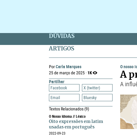
DÚVIDAS
ARTIGOS
Carla Marques
O nosso 
Por
1K
25 de março de 2025 ·
A p
Partilhar
A influ
Facebook
X (twitter)
Email
Bluesky
Textos Relacionados
(9)
O Nosso Idioma // Léxico
Oito expressões em latim
usadas em português
2022-09-23