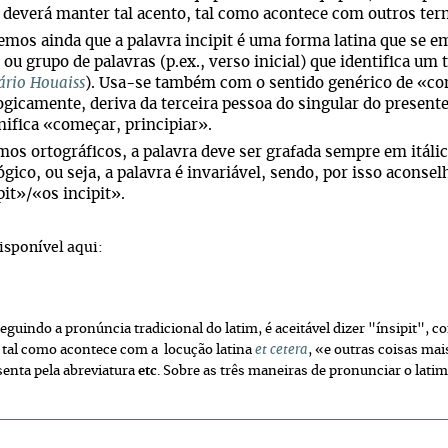
 deverá manter tal acento, tal como acontece com outros term
emos ainda que a palavra
incipit
é uma forma latina que se e
ou grupo de palavras (p.ex., verso inicial) que identifica um
ário Houaiss
). Usa-se também com o sentido genérico de «co
gicamente, deriva da terceira pessoa do singular do present
nifica «começar, principiar».
os ortográficos, a palavra deve ser grafada sempre em itálic
gico, ou seja, a palavra é invariável, sendo, por isso aconse
pit
»/«os
incipit
».
isponível aqui:
guindo a pronúncia tradicional do latim, é aceitável dizer "ínsipit", c
 tal como acontece com a locução latina
et cetera
, «e outras coisas ma
senta pela abreviatura
etc
. Sobre as três maneiras de pronunciar o latim