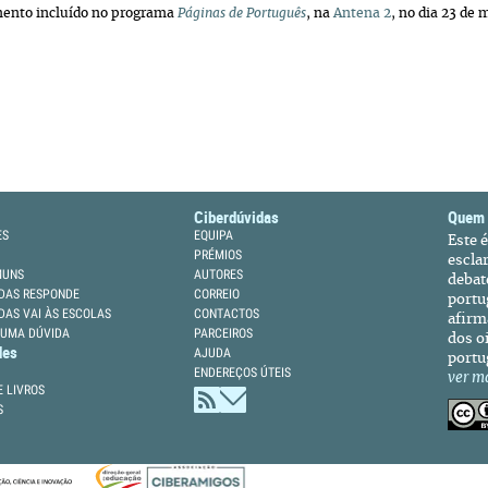
ento incluído no programa
Páginas de Português
, na
Antena 2
, no dia 23 de 
Ciberdúvidas
Quem
ES
EQUIPA
Este 
PRÉMIOS
escla
MUNS
AUTORES
debat
DAS RESPONDE
CORREIO
portu
DAS VAI ÀS ESCOLAS
CONTACTOS
afirm
 UMA DÚVIDA
PARCEIROS
dos oi
des
AJUDA
portu
ENDEREÇOS ÚTEIS
ver m
 LIVROS
S