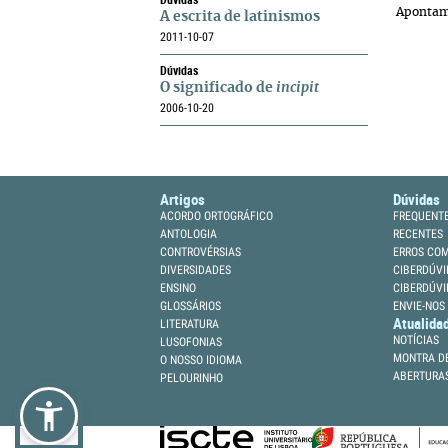
Apontam
A escrita de latinismos
2011-10-07
Dúvidas
O significado de
incipit
2006-10-20
Artigos
Dúvidas
ACORDO ORTOGRÁFICO
FREQUENT
ANTOLOGIA
RECENTES
CONTROVÉRSIAS
ERROS CO
DIVERSIDADES
CIBERDÚVI
ENSINO
CIBERDÚVI
GLOSSÁRIOS
ENVIE-NOS
Atualida
LITERATURA
NOTÍCIAS
LUSOFONIAS
MONTRA DE
O NOSSO IDIOMA
ABERTURA
PELOURINHO