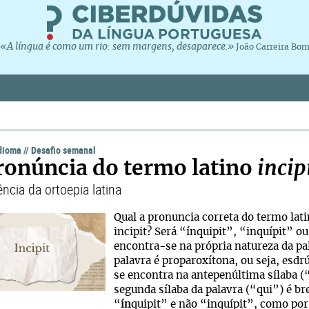
«A língua é como um rio: sem margens, desaparece.»
João Carreira Bo
idioma
//
Desafio semanal
ronúncia do termo latino
incip
ência da ortoepia latina
Qual a pronuncia correta do termo la
incipit
? Será “ínquipit”, “inquípit” ou
encontra-se na própria natureza da pal
palavra é proparoxítona, ou seja, esdrú
se encontra na antepenúltima sílaba (
segunda sílaba da palavra (“qui”) é br
“
ín
quipit” e não “inquípit”, como por