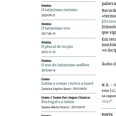
palavra
Dúvidas
O latinismo
imitatio
Record
2020-09-21
«termo 
(
Dicion
Dúvidas
Etimolo
O latinismo
vico
que sig
2017-06-19
Em term
Dúvidas
morfoló
O plural de
incipit
«o
inci
2015-11-16
Dúvidas
Áudio d
O uso do latinismo
mellitor
2015-04-16
Ensino
Latim a remar contra a maré
N. E.
– Se
Catarina Espírito Santo • 2015-04-01
som [s],
se repre
Ensino // Ensino Das Línguas Clássicas
citius
".
Portugal e o latim
Susana Marta Pereira • 2015-04-01
FONTE
Dúvidas