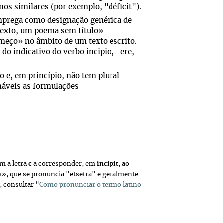
os similares (por exemplo, "déficit").
mprega como designação genérica de
 texto, um poema sem título»
meço» no âmbito de um texto escrito.
e do indicativo do verbo
incipio
, -
ere
,
o e, em princípio, não tem plural
lháveis as formulações
om a letra
c
a corresponder, em
incipit
, ao
is», que se pronuncia "etsetra" e geralmente
, consultar "
Como pronunciar o termo latino