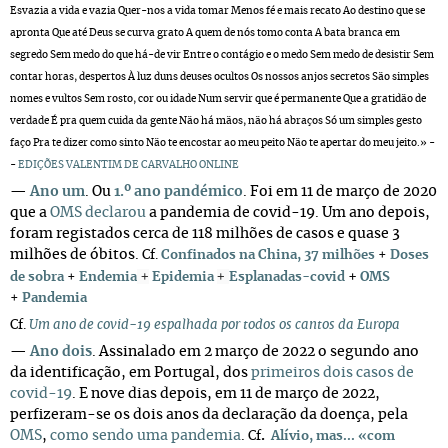
Esvazia a vida e vazia Quer-nos a vida tomar Menos fé e mais recato Ao destino que se
apronta Que até Deus se curva grato A quem de nós tomo conta A bata branca em
segredo Sem medo do que há-de vir Entre o contágio e o medo Sem medo de desistir Sem
contar horas, despertos À luz duns deuses ocultos Os nossos anjos secretos São simples
nomes e vultos Sem rosto, cor ou idade Num servir que é permanente Que a gratidão de
verdade É pra quem cuida da gente Não há mãos, não há abraços Só um simples gesto
faço Pra te dizer como sinto Não te encostar ao meu peito Não te apertar do meu jeito.» -
-
EDIÇÕES VALENTIM DE CARVALHO ONLINE
—
Ano um
. Ou
1.º ano pandémico
. Foi em 11 de março de 2020
que a
OMS declarou
a pandemia de covid-19. Um ano depois,
foram registados cerca de 118 milhões de casos e quase 3
milhões de óbitos.
Cf.
Confinados na China, 37 milhões
+
Doses
+
+
+
de sobra
+
Endemia
Epidemia
Esplanadas-covid
OMS
+
Pandemia
Cf.
Um ano de covid-19 espalhada por todos os cantos da Europa
—
Ano dois
.
Assinalado em 2 março de 2022 o segundo ano
da identificação, em Portugal, dos
primeiros dois casos de
covid-19
. E nove dias depois, em 11 de março de 2022,
perfizeram-se os dois anos da declaração da doença, pela
OMS
,
como sendo uma pandemia
.
.
Cf
Alívio, mas... «com