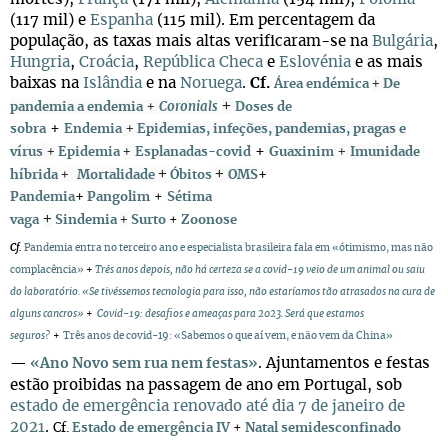
(117 mil) e
Espanha
(115 mil). Em percentagem da
população, as taxas mais altas verificaram-se na
Bulgária
,
Hungria
,
Croácia
,
República Checa
e
Eslovénia
e as mais
baixas na
Islândia
e na
Noruega
.
Cf.
+
Área endémica
De
+
+
pandemia a endemia
Coronials
Doses de
+
+
sobra
Endemia
Epidemias, infeções, pandemias, pragas e
+
+
+
+
vírus
Epidemia
Esplanadas-covid
Guaxinim
Imunidade
+
+
+
+
híbrida
Mortalidade
Óbitos
OMS
+
Pandemia
Pangolim
+
Sétima
+
+
vaga
Sindemia
Surto
+
Zoonose
Cf.
Pandemia entra no terceiro ano e especialista brasileira fala em «ótimismo, mas não
complacência»
+
Três anos depois, não há certeza se a covid-19 veio de um animal ou saiu
do laboratório. «Se tivéssemos tecnologia para isso, não estaríamos tão atrasados na cura de
alguns cancros»
+
Covid-19: desafios e ameaças para 2023. Será que estamos
seguros?
+
Três anos de covid-19: «Sabemos o que aí vem, e não vem da China»
. Ajuntamentos e festas
—
«Ano Novo sem rua nem festas»
estão proibidas na passagem de ano em Portugal, sob
estado de emergência renovado até dia 7 de janeiro de
2021
.
Cf.
Estado de emergência IV
+
Natal semidesconfinado