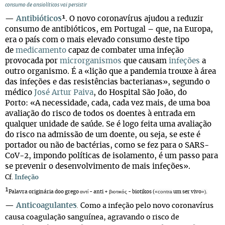
consumo de ansiolíticos vai persistir
—
Antibióticos
¹
. O novo coronavírus ajudou a reduzir
consumo de antibióticos, em Portugal – que, na Europa,
era o país com o mais elevado consumo deste tipo
de
medicamento
capaz de combater uma infeção
provocada por
microrganismos
que causam
infeções
a
outro organismo. É a «lição que a pandemia trouxe à área
das infeções e das resistências bacterianas», segundo o
médico
José Artur Paiva
, do Hospital São João, do
Porto: «A necessidade, cada, cada vez mais, de uma boa
avaliação do risco de todos os doentes à entrada em
qualquer unidade de saúde. Se é logo feita uma avaliação
do risco na admissão de um doente, ou seja, se este é
portador ou não de bactérias, como se fez para o SARS-
CoV-2, impondo políticas de isolamento, é um passo para
se prevenir o desenvolvimento de mais infeções».
Cf.
Infeção
¹
«contra
»).
Palavra originária doo grego αντί - anti + βιοτικός - biotikos (
um ser vivo
—
Anticoagulantes
Como a infeção pelo novo coronavírus
.
causa coagulação sanguínea, agravando o risco de