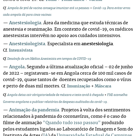
+
Cf.
Ampola de 5ml de vacina consegue imunizar até 10 pessoas
Covid-19. Para evitar erros
cada ampola dá para cinco vacinas
—
Anestesiologia
.
Área da medicina que estuda técnicas de
anestesia e reanimação. Em contexto de covid-19, os médicos
anestesistas intervêm no apoio aos cuidados intensivos.
—
Anestesiologista
.
Especialista em
anestesiologia
.
Cf.
Intensivista
Cf
.
Desabafo de um Médico Anestesista em tempos de COVID-19
—
Angola
.
Segundo a última atualização oficial – 02 de junho
de 2022 – registavam-se em Angola cerca de 100 mil casos de
covid-19, quase tantos de doentes recuperados como o vírus
e perto de duas mil mortes.
+
Cf.
Imunização
Máscara
Cf.
Angola deixa cair obrigatoriedade de máscara e teste covid à chegada
+
FMI aconselha
Governo angolano a publicar relatórios de despesas auditados da covid-19
.
—
Animação da pandemia
.
Projetos à volta dos sentimentos
relacionados à pandemia do coronavírus, como é o caso do
filme de animação
"Quando tudo isso passou"
produzido
pelos estudantes ligados ao Laboratório de Imagem e Som do
Instituto de Artes (
IA
) da
Universidade Estadual de Campinas