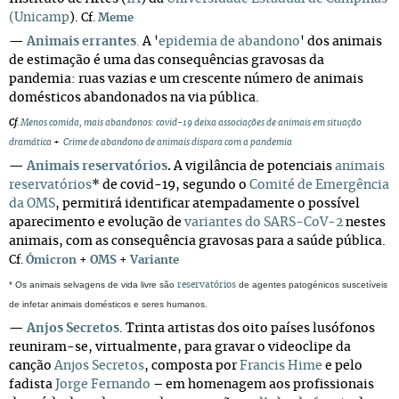
(Unicamp
).
Cf.
Meme
—
Animais errantes
.
A '
epidemia de abandono
' dos animais
de estimação é uma das consequências gravosas da
pandemia: ruas vazias e um crescente número de animais
domésticos abandonados na via pública.
Cf
.
Menos comida, mais abandonos: covid-19 deixa associações de animais em situação
dramática
+
Crime de abandono de animais dispara com a pandemia
—
Animais reservatórios
.
A vigilância de potenciais
animais
reservatórios
* de covid-19, segundo o
Comité de Emergência
da OMS
, permitirá identificar atempadamente o possível
aparecimento e evolução de
variantes do SARS-CoV-2
nestes
animais, com as consequência gravosas para a saúde pública.
Cf.
Ómicron
+
OMS
+
Variante
* Os animais selvagens de vida livre são
de agentes patogénicos suscetíveis
reservatórios
de infetar animais domésticos e seres humanos.
—
Anjos Secretos
.
Trinta artistas dos oito países lusófonos 
reuniram-se, virtualmente, para gravar o videoclipe da 
canção 
Anjos Secretos
, composta por 
Francis Hime
 e pelo 
fadista 
Jorge Fernando
 – em homenagem aos profissionais 