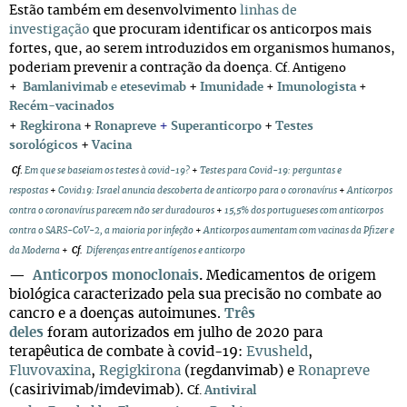
Estão também em desenvolvimento
linhas de
investigação
que procuram identificar os anticorpos mais
fortes, que, ao serem introduzidos em organismos humanos,
poderiam prevenir a contração da doença.
Cf. Antigeno
+
+
Bamlanivimab
e
etesevimab
Imunidade
+
Imunologista
+
Recém-vacinados
+
+
+
+
Regkirona
Ronapreve
Superanticorpo
Testes
+
sorológicos
Vacina
Cf
.
Em que se baseiam os testes à covid-19?
+
Testes para Covid-19: perguntas e
respostas
+
Covid19: Israel anuncia descoberta de anticorpo para o coronavírus
+
Anticorpos
contra o coronavírus parecem não ser duradouros
+
15,5% dos portugueses com anticorpos
contra o SARS-CoV-2, a maioria por infeção
+
Anticorpos aumentam com vacinas da Pfizer e
da Moderna
+
Cf.
Diferenças entre antígenos e anticorpo
—
Anticorpos monoclonais
.
Medicamentos de origem
biológica caracterizado pela sua precisão no combate ao
cancro e a doenças autoimunes.
Três
deles
foram autorizados em julho de 2020 para
terapêutica de combate à covid-19:
Evusheld
,
Fluvovaxina
,
Regigkirona
(regdanvimab) e
Ronapreve
(casirivimab/imdevimab).
Cf.
Antiviral