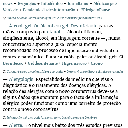
+
+
+
+
news
Gagarejos
Infodémico
Jornalismo
Médicos pela
+
+
Verdade
Pandemia da desinformação
#PledgetoPause
Cf.
Subida de casos. Marcelo não quer «discurso alarmista fundamentalista»
—
Álcool-gel
.
Ou álcool em gel
.
Desinfetante
para as
mãos, composto por
etanol
álcool etílico ou,
—
simplesmente, álcool, em linguagem corrente
, numa
—
concentração superior a 30%, especialmente
recomendado no processo de
higienização individual em
contexto pandémico. Plural:
alcoóis-geles
ou
álcool-géis
.
Cf.
Desinfeção
+
Gel desinfetante
+
Higienização
+
Ozono
Cf
.
Coronavírus e o álcool gel: Mitos e verdades
+
Coronavírus e o álcool gel: mitos e verdades
—
Alergologia
. Especialidade da medicina que visa o
diagnóstico e o tratamento das doenças alérgicas. A
relação das alergias com o novo coronavírus deve-se a
alguns dados que apontam para o facto de a inflamação
alérgica poder funcionar como uma barreira de proteção
contra o novo coronavírus.
Cf.
Inflamação alérgica pode funcionar como barreira contra a Covid-19
—
Alerta.
É o nível mais baixo dos três estados previstos