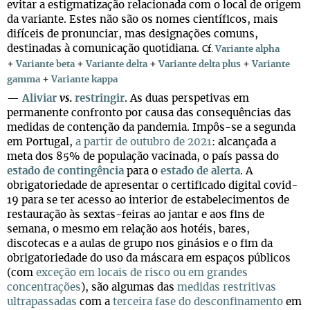
evitar a estigmatização relacionada com o local de origem
da variante. Estes não são os nomes científicos, mais
difíceis de pronunciar, mas designações comuns,
destinadas à comunicação quotidiana.
Cf.
Variante alpha
+
+
+
+
Variante beta
Variante delta
Variante delta plus
Variante
+
gamma
Variante kappa
—
Aliviar
vs
.
restringir
. As duas perspetivas em
permanente confronto por causa das consequências das
medidas de contenção da pandemia. Impôs-se a segunda
em Portugal,
a partir de outubro de 2021
: alcançada a
meta dos 85% de população vacinada, o país passa do
estado de contingência
para o
estado de alerta
. A
obrigatoriedade de apresentar o certificado digital covid-
19 para se ter acesso ao interior de estabelecimentos de
restauração às sextas-feiras ao jantar e aos fins de
semana, o mesmo em relação aos hotéis, bares,
discotecas e a aulas de grupo nos ginásios e o fim da
obrigatoriedade do uso da máscara em espaços públicos
(com
exceção em locais de risco ou em grandes
concentrações
), são algumas das
medidas restritivas
ultrapassadas
com a
terceira fase do desconfinamento
em