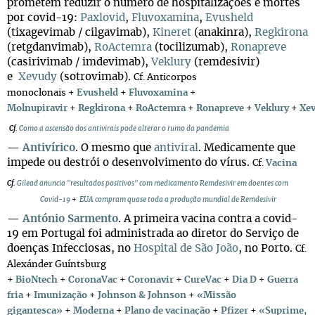
prometem reduzir o número de hospitalizações e mortes
por covid-19:
Paxlovid
,
Fluvoxamina
,
Evusheld
(tixagevimab / cilgavimab),
Kineret
(anakinra),
Regkirona
(retgdanvimab),
RoActemra
(tocilizumab),
Ronapreve
(casirivimab / imdevimab),
Veklury
(remdesivir)
e
Xevudy
(sotrovimab).
Cf. Anticorpos
monoclonais
+
Evusheld
+
Fluvoxamina
+
Molnupiravir
+
Regkirona
+
RoActemra
+
Ronapreve
+
Veklury
+
Xe
Cf.
Como a ascensão dos antivirais pode alterar o rumo da pandemia
—
Antivírico
. O mesmo que
antiviral
. Medicamente que
impede ou destrói o desenvolvimento do vírus.
Cf.
Vacina
Cf.
Gilead anuncia "resultados positivos" com medicamento Remdesivir em doentes com
Covid-19
+
EUA compram quase toda a produção mundial de Remdesivir
—
António Sarmento
. A primeira vacina contra a covid-
19 em Portugal foi administrada ao diretor do Serviço de
doenças Infecciosas, no
Hospital de São João
, no Porto.
Cf.
Alexánder Guíntsburg
+
BioNtech
+
CoronaVac
+
Coronavir
+
CureVac
+
Dia D
+
Guerra
fria
+
Imunização
+
Johnson & Johnson
+
«Missão
gigantesca»
+
Moderna
+
Plano de vacinação
+
Pfizer
+
«Suprime,