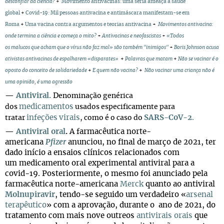
desconfiar da ciência?
+
Movimento antivacinas: uma séria ameaça à saúde
global
+
Covid-19: Mil pessoas antivacina e antimáscara manifestam-se em
Roma
+
Uma vacina contra argumentos e teorias antivacina
+
Movimentos antivacina:
onde termina a ciência e começa o mito?
+
Antivacinas e neofascistas
+
«
Todos
os malucos que acham que o vírus não faz mal» são também "inimigos"
+
Boris Johnson acusa
ativistas antivacinas de espalharem «disparates»
+
Palavras que matam
+
Não se vacinar é o
oposto do conceito de solidariedade
+
E quem não vacina?
+
Não vacinar uma criança não é
uma opinião, é uma agressão
—
Antiviral.
D
enominação genérica
medicamentos
dos
usados especificamente para
infeções
virais
SARS-CoV-2
.
tratar
, como é o caso do
—
Antiviral oral
.
A farmacêutica norte-
americana
Pfizer
anunciou, no final de março de 2021, ter
dado início a ensaios clínicos relacionados com
um medicamento oral experimental antiviral para a
covid-19. Posteriormente, o mesmo foi anunciado pela
farmacêutica norte-americana
Merck
quanto ao antiviral
Molnupiravir
, tendo-se seguido um verdadeiro «
arsenal
terapêutico
» com a aprovação, durante o ano de 2021, do
tratamento com mais nove outreos
antivirais orais
que