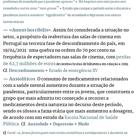
problemas de ansiedade que a pandemia agravou”
+
Há hospitais com mais jovens com
”
ansiedade e outros casos “mais graves
+
Estudo que compara período antes e durante a
pandemia mostra aumento “significativo” da ansiedade e depressão nos alunos
universitários
—
«Annus horribilis»
. Assim foi considerada a situação no
setor, a propósito da reabertura das salas de cinema em
Portugal na terceira fase de desconfinamento do país, em
19/04/2021: uma quebra na ordem do 70 por cento na
frequência de espectadores nas salas de cinema, com
perdas
de 62,7 milhões de euros
de receitas brutas de bilheteira em relação a 2019.
Cf.
Desconfinamento
+
Estado de emergência XV
—
Ansiolíticos
. O consumo de medicamentos relacionados
com a saúde mental aumentou durante a situação de
pandemia, particularmente entre os jovens, que constituem o
grupo que mais admitiu ter começado a recorrer a
medicamentos desta natureza no decurso deste período,
sendo os idosos a faixa etária que mais aumentou a dosagem,
de acordo com um estudo da
Escola Nacional de Saúde
Pública
.
+
+
Cf.
Ansiedade
Depressão
Medo
Cf.
Covid-19. Jovens foram quem mais tomou ansiolíticos e antidepressivos
+
Aumento no