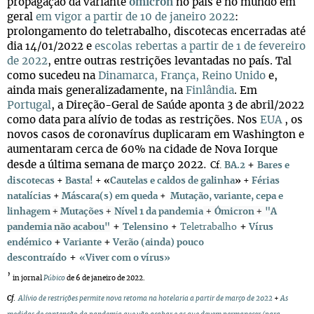
propagação da variante
ómicron
no país e no mundo em
geral
em vigor a partir de 10 de janeiro 2022
:
prolongamento do teletrabalho, discotecas encerradas até
dia 14/01/2022 e
escolas rebertas a partir de 1 de fevereiro
de 2022
, entre outras restrições levantadas no país. Tal
como sucedeu na
Dinamarca, França, Reino Unido
e,
ainda mais generalizadamente, na
Finlândia
. Em
Portugal
, a Direção-Geral de Saúde aponta 3 de abril/2022
como data para alívio de todas as restrições. Nos
EUA
, os
novos casos de coronavírus duplicaram em Washington e
aumentaram cerca de 60% na cidade de Nova Iorque
.
desde a última semana de março 2022
+
Cf.
BA.2
Bares e
discotecas
+
Basta!
+
«
Cautelas e caldos de galinha
»
+
Férias
natalícias
+
Máscara(s) em queda
+
Mutação, variante, cepa e
+
+
+
+
linhagem
Mutações
Nível 1 da pandemia
Ómicron
"A
+
+
pandemia não acabou"
Telensino
+
Teletrabalho
Vírus
+
+
endémico
Variante
Verão (ainda) pouco
+
descontraído
«Viver com o vírus»
’
in jornal
Púbico
de 6 de janeiro de 2022.
Cf
.
Alívio de restrições permite nova retoma na hotelaria a partir de março de 2022
+
A
s