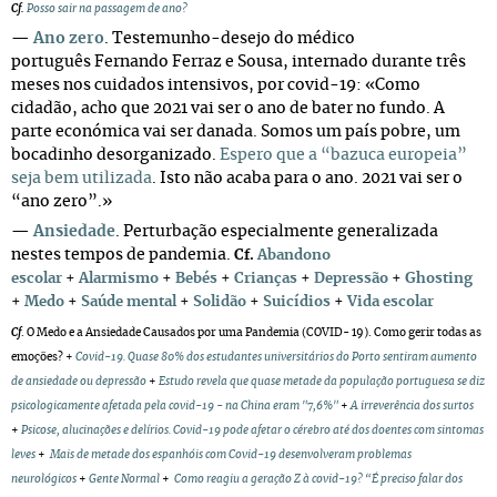
Cf.
Posso sair na passagem de ano?
—
Ano zero
.
Testemunho-desejo do médico
português Fernando Ferraz e Sousa, internado durante três
meses nos cuidados intensivos, por covid-19: «Como
cidadão, acho que 2021 vai ser o ano de bater no fundo. A
parte económica vai ser danada. Somos um país pobre, um
bocadinho desorganizado.
Espero que a “bazuca europeia”
seja bem utilizada
. Isto não acaba para o ano. 2021 vai ser o
“ano zero”.»
—
Ansiedade
. Perturbação especialmente generalizada
nestes tempos de pandemia.
Cf.
Abandono
escolar
+
Alarmismo
+
Bebés
+
Crianças
+
Depressão
+
Ghosting
+
Medo
+
Saúde mental
+
Solidão
+
Suicídios
+
Vida escolar
Cf
.
O Medo e a Ansiedade Causados por uma Pandemia (COVID- 19). Como gerir todas as
emoções?
+
Covid-19. Quase 80% dos estudantes universitários do Porto sentiram aumento
de ansiedade ou depressão
+
Estudo revela que quase metade da população portuguesa se diz
psicologicamente afetada pela covid-19 - na China eram "7,6%"
+
A irreverência dos surtos
+
Psicose, alucinações e delírios. Covid-19 pode afetar o cérebro até dos doentes com sintomas
leves
+
Mais de metade dos espanhóis com Covid-19 desenvolveram problemas
neurológicos
+
Gente Normal
+
Como reagiu a geração Z à covid-19? “É preciso falar dos