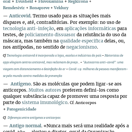
+
+
+
oral
Evusheld
Fluvoxamina
Regkirona
+
Remdesivir
+
Ronapreve
+
Veklury
Anticovid
. Termo usado para as situações mais
—
díspares e, até, contraditórias. Por exemplo: no uso de
tecnologia anti-infeção
, em
aplicações informáticas
para
testes, de
policiamento dissuasor
da relutância do uso da
máscara, mas também na
qualidade especifica
delas, ou,
nos antípodas, no sentido de
negacionismo
.
Cf
.
Tecnologia anticovid é incorporada a lojas, escolas e indústrias do país
+
Motoristas de
apps elogiam centros anticovid, mas reclamam de preço...
+
"Autocarros anti-covid": uma
viagem com distanciamento e desinfeção do ar
+
Covid-19: milhares de pessoas manifestam-
se pelo mundo contra medidas de prevenção
—
Antígeno
.
São as moléculas que podem ligar-se aos
anticorpos.
Muitos autores
preferem defini-los como
qualquer substância capaz de promover uma resposta por
parte do
sistema imunológico
.
Cf. Anticorpos
+
Patogenicidade
Cf.
Diferenças entre antígenos e anticorpos
—
Antigo normal
. «Nunca mais será uma realidade após a