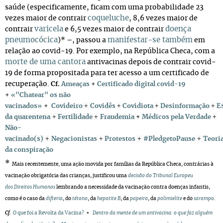
saúde (especificamente, ficam com uma probabilidade 23
coqueluche
vezes maior de contrair
, 8,6 vezes maior de
varicela
doença
contrair
e 6,5 vezes maior de contrair
pneumocócica
manifestar-se também
)* –, passou a
em
relação ao covid-19. Por exemplo, na República Checa, com a
morte de uma cantora
antivacinas depois de contrair covid-
19 de forma propositada para ter acesso a um certificado de
recuperação.
Cf.
Ameaças
+
Certificado digital covid-19
+
«"Chatear" os não
+
+
+
+
vacinados»
+
Covideiro
Covidês
Covidiota
Desinformação
E
+
+
+
da quarentena
Fertilidade
Fraudemia
+
Médicos pela Verdade
Não-
+
+
+
+
vacinado(s)
Negacionistas
Protestos
#PledgetoPause
Teori
da conspiração
*
Mais recentemente, uma ação movida por famílias da República Checa, contrárias à
vacinação obrigatória das crianças, justificou uma
decisão do
Tribunal Europeu
dos Direitos Humanos
lembrando a necessidade da vacinação contra doenças infantis,
como é o caso da
difteria
, do
tétano
, da
hepatite B
, da
papeira
, da
polimielite
e do
sarampo
.
Cf.
O que foi a Revolta da Vacina?
+
Dentro da mente de um antivacina: o que faz alguém