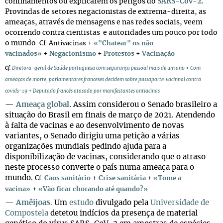
confinamentos ou explicarem os perigos do
SARS-Cov-2
.
Provindas de setores negacionistas de extrema-direita, as
ameaças, através de mensagens e nas redes sociais, veem
ocorrendo contra cientistas e autoridades um pouco por todo
o mundo.
Cf. Antivacinas
+
«"Chatear" os não
vacinados»
+
Negacionismo
+
Protestos
+
Vacinação
Cf.
Diretora-geral de Saúde portuguesa com segurança pessoal mais de um ano
+
Com
ameaças de morte, parlamentares franceses decidem sobre passaporte
vacinnal contra
covids-19
+
Deputado francês atacado por manifestantes antiacinas
—
Ameaça global
. Assim considerou o Senado brasileiro a
situação do Brasil em finais de março de 2021. Atendendo
à falta de vacinas e ao desenvolvimento de novas
variantes, o Senado dirigiu uma petição a várias
organizações mundiais pedindo ajuda para a
disponibilização de vacinas, considerando que o atraso
neste processo converte o país numa ameaça para o
mundo.
+
Cf.
Caos sanitário
Crise sanitária
+
«Tome a
vacina»
+
«Vão ficar chorando até quando?»
—
Amêijoas
.
Um
estudo
divulgado pela
Universidade de
Compostela
detetou indícios da presença de material