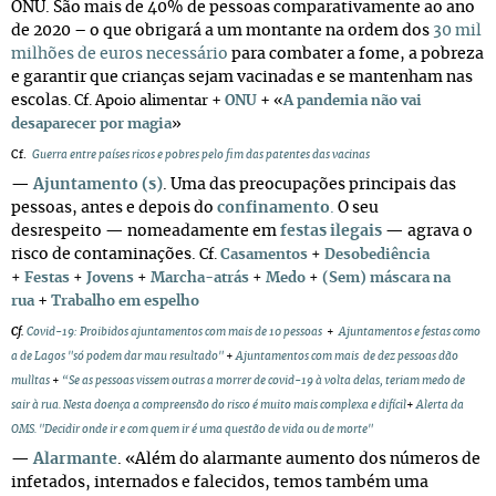
ONU. São mais de 40% de pessoas comparativamente ao ano
de 2020 – o que obrigará a um montante na ordem dos
30 mil
milhões de euros necessário
para combater a fome, a pobreza
e garantir que crianças sejam vacinadas e se mantenham nas
escolas
+
+
. Cf. Apoio alimentar
ONU
«
A pandemia não vai
desaparecer por magia
»
Cf.
Guerra entre países ricos e pobres pelo fim das patentes das vacinas
—
Ajuntamento (s)
. Uma das preocupações principais das
pessoas, antes e depois do
confinamento
.
O seu
desrespeito
—
nomeadamente em
festas ilegais
—
agrava o
risco de contaminações.
Cf.
Casamentos
+
Desobediência
+
Festas
+
Jovens
+
Marcha-atrás
+
Medo
+
(Sem) máscara na
+
rua
Trabalho em espelho
Cf.
Covid-19: Proibidos ajuntamentos com mais de 10 pessoas
+
Ajuntamentos e festas como
a de Lagos "só podem dar mau resultado"
+
Ajuntamentos com mais de dez pessoas dão
mulltas
+
“Se as pessoas vissem outras a morrer de covid-19 à volta delas, teriam medo de
sair à rua. Nesta doença a compreensão do risco é muito mais complexa e difícil
+
Alerta da
OMS. "Decidir onde ir e com quem ir é uma questão de vida ou de morte"
—
Alarmante
. «Além do alarmante aumento dos números de
infetados, internados e falecidos, temos também uma