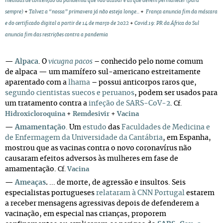
medidas de contenção da pandemia que vão acabar e as que devem permanecer (para
sempre)
+
Talvez a “nossa” primavera já não esteja longe...
+
França anuncia fim da máscara
e do certificado digital a partir de 14 de março de 2022
+
Covid.19: PR da África do Sul
anuncia fim das restrições contra a pandemia
—
Alpaca
. O
vicugna pacos
– conhecido pelo nome comum
de alpaca — um mamífero sul-americano estreitamente
aparentado com a
lhama
– possui anticorpos raros que,
segundo cientistas suecos e peruanos
, podem ser usados para
um tratamento contra a
infeção de SARS-CoV-2
.
Cf.
Hidroxicloroquina
+
Remdesivir
+
Vacina
—
Amamentação
.
Um
estudo
das
Faculdades de Medicina e
de Enfermagem da Universidade da Cantábria
, em Espanha,
mostrou que as vacinas contra o novo coronavírus não
causaram efeitos adversos às mulheres em fase de
amamentação.
Cf.
Vacina
—
Ameaças
.
... de morte, de agressão e insultos. Seis
especialistas portugueses
relataram à CNN Portugal
estarem
a receber mensagens agressivas depois de defenderem a
vacinação, em especial nas crianças, proporem