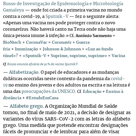
Russo de Investigação de Epidemiología e Microbiología
Gamaleya
—
onde foi criada a primeira vacina no mundo
contra a covid-19, a
Sputnik -V
—
fez o seguinte alerta:
«Apenas uma vacina nos pode proteger contra o novo
coronavírus. Não haverá canto na Terra onde não haja uma
única pessoa imune à infeção.»
.
Cf
António Sarmento
+
+
+
+
BioNtech
CoronaVac
Coronavir
Guerra
+
+
fria
+
Imunização
Johnson & Johnson
«Luz ao fundo
+
+
túnel»?
«Sputnik-V
+
Suprime, suprime, suprime»
Vacina
Cf
.
Rússia anuncia eficácia de 91% da vacina Sputnik V
—
Alfabetização
.
O papel de educadores e as mudanças
didáticas ocorridas neste contexto da pandemia da
covid-
19
no ensino dos jovens e dos adultos na escrita e na leitura é
uma das
preocupações da UNESCO
.
+
Cf.
Educação
Ensino à
+
distância
#EstudoEmCasa
—
Alfabeto grego
. A Organização Mundial de Saúde
tomou, no final de maio de 2021, a decisão de designar as
variantes do vírus SARS-CoV-2 com as letras do alfabeto
grego. Uma medida que pretende encontrar designações
fáceis de pronunciar e de lembrar para além de visar