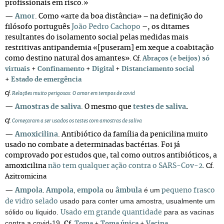
profissionais em risco.»
—
Amor
.
Como «arte da boa distância»
– na definição do
filósofo português
João Pedro Cachopo
–, os ditames
resultantes do isolamento social pelas medidas mais
restritivas anti
pandemia «[puseram] em xeque a coabitação
como destino natural dos amantes».
Cf.
Abraços (e beijos) só
virtuais
+
Confinamento
+
Digital
+
Distanciamento social
+
Estado de emergência
Cf
.
Relações muito perigosas: O amor em tempos de covid
—
Amostras de saliva
. O mesmo que
testes de saliva
.
Cf.
Começaram a ser usados os testes com amostras de saliva
—
Amoxicilina
. Antibiótico da família da penicilina muito
usado no combate a determinadas bactérias. Foi já
comprovado por estudos que, tal como outros antibióticos, a
amoxicilina
não tem qualquer ação contra o SARS-Cov-2
.
Cf.
Azitromicina
,
ou
é um
—
Ampola
.
A
mpola
empola
âmbula
pequeno frasco
usado para conter uma amostra, usualmente um
de vidro selado
sólido ou líquido.
para as vacinas
Usado em grande quantidade
contra a covid-19.
Cf.
Toma
+
Toma única
+
Vacina