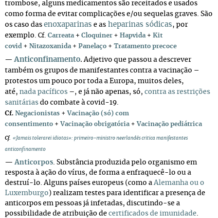
trombose, alguns medicamentos são receitados e usados
como forma de evitar complicações e/ou sequelas graves. São
enoxaparinas
heparinas sódicas
os caso das
e as
, por
exemplo.
+
Cf.
Carreata
Cloquiner
+
Hapvida
+
Kit
covid
+
Nitazoxanida
+
Panelaço
+
Tratamento precoce
Anticonfinamento
Adjetivo que passou a descrever
—
.
também os grupos de manifestantes contra a vacinação –
protestos um pouco por toda a Europa, muitos deles,
até,
nada pacíficos
–, e já não apenas, só,
contra as restrições
sanitárias
do combate à covid-19.
Cf.
Negacionistas
+
Vacinação (só) com
consentimento
+
Vacinação obrigatória
+
Vacinação pediátrica
Cf.
«Jamais tolerarei idiotas»: primeiro-ministro neerlandês critica manifestantes
anticonfinamento
—
Anticorpos
. Substância produzida pelo organismo em
resposta à ação do vírus, de forma a enfraquecê-lo ou a
destruí-lo.
Alguns países europeus (como a
Alemanha ou o
Luxemburgo
) realizam testes para identificar a presença de
anticorpos em pessoas já infetadas, discutindo-se a
possibilidade de atribuição de
certificados de imunidade
.