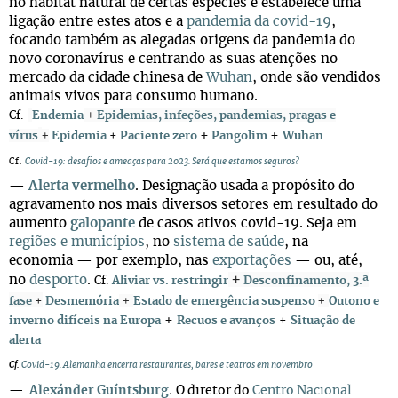
no habitat natural de certas espécies e estabelece uma
ligação entre estes atos e a
pandemia da covid-19
,
focando também as alegadas origens da pandemia do
novo coronavírus e centrando as suas atenções no
mercado da cidade chinesa de
Wuhan
, onde são vendidos
animais vivos para consumo humano.
+
Cf.
Endemia
Epidemias, infeções, pandemias, pragas e
+
+
+
vírus
Epidemia
+
Paciente zero
Pangolim
Wuhan
.
Cf
Covid-19: desafios e ameaças para 2023. Será que estamos seguros?
—
Alerta vermelho
. Designação usada a propósito do
agravamento nos mais diversos setores em resultado do
aumento
galopante
de casos ativos covid-19. Seja em
regiões e municípios
, no
sistema de saúde
, na
economia — por exemplo, nas
exportações
— ou, até,
+
no
desporto
.
Cf.
Aliviar vs. restringir
Desconfinamento, 3.ª
+
+
fase
+
Desmemória
Estado de emergência suspenso
Outono e
+
inverno difíceis na Europa
Recuos e avanços
+
Situação de
alerta
Cf.
Covid-19. Alemanha encerra restaurantes, bares e teatros em novembro
.
—
Alexánder Guíntsburg
O diretor do
Centro Nacional