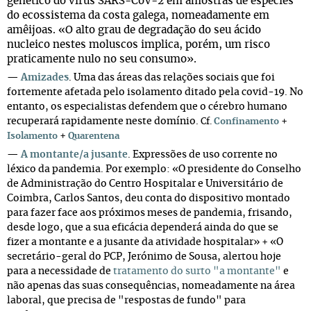
genético do vírus SARS-CoV-2 em amostras de espécies
do ecossistema da costa galega, nomeadamente em
amêijoas. «O alto grau de degradação do seu ácido
nucleico nestes moluscos implica, porém, um risco
praticamente nulo no seu consumo».
—
Amizades
. Uma das áreas das relações sociais que foi
fortemente afetada pelo isolamento ditado pela covid-19. No
entanto, os especialistas defendem que o cérebro humano
recuperará rapidamente neste domínio.
+
Cf.
Confinamento
+
Isolamento
Quarentena
—
A montante/a jusante
. Expressões de uso corrente no
léxico da pandemia. Por exemplo: «O presidente do Conselho
de Administração do Centro Hospitalar e Universitário de
Coimbra, Carlos Santos, deu conta do dispositivo montado
para fazer face aos próximos meses de pandemia, frisando,
desde logo, que a sua eficácia dependerá ainda do que se
fizer a montante e a jusante da atividade hospitalar» + «O
secretário-geral do PCP, Jerónimo de Sousa, alertou hoje
para a necessidade de
tratamento do surto "a montante"
e
não apenas das suas consequências, nomeadamente na área
laboral, que precisa de "respostas de fundo" para