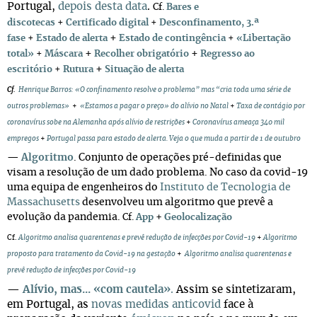
Portugal,
depois desta data
.
Cf.
Bares e
discotecas
+
Certificado digital
+
Desconfinamento, 3.ª
+
fase
+
Estado de alerta
Estado de contingência
+
«Libertação
+
+
total»
+
Máscara
Recolher obrigatório
Regresso ao
+
escritório
+
Rutura
Situação de alerta
Cf.
Henrique Barros: «O confinamento resolve o problema” mas “cria toda uma série de
outros problemas»
+
«Estamos a pagar o preço» do alívio no Natal
+
Taxa de contágio por
coronavírus sobe na Alemanha após alívio de restrições
+
Coronavírus ameaça 340 mil
empregos
+
Portugal passa para estado de alerta. Veja o que muda a partir de 1 de outubro
—
Algoritmo
.
Conjunto de operações pré-definidas que
visam a resolução de um dado problema. No caso da covid-19
uma equipa de engenheiros do
Instituto de Tecnologia de
Massachusetts
desenvolveu um algoritmo que prevê a
evolução da pandemia.
+
Cf.
App
Geolocalização
Cf.
Algoritmo analisa quarentenas e prevê redução de infecções por Covid-19
+
Algoritmo
proposto para tratamento da Covid-19 na gestação
+
Algoritmo analisa quarentenas e
prevê redução de infecções por Covid-19
—
Alívio, mas... «com cautela»
.
Assim se sintetizaram,
em Portugal, as
novas medidas anticovid
face à