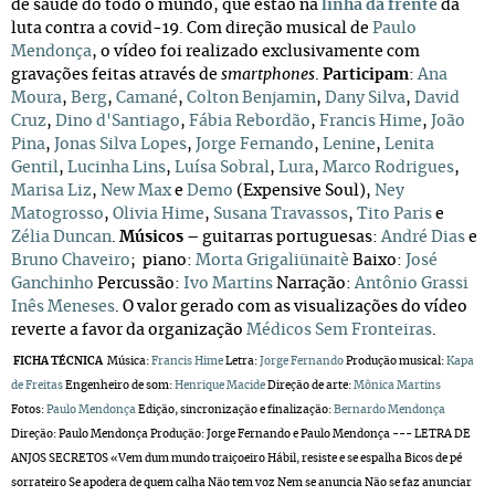
de saúde do todo o mundo, que estão na 
linha da frente
 da 
luta contra a covid-19. Com direção musical de 
Paulo 
Mendonça
, o vídeo foi realizado exclusivamente com 
gravações feitas através de 
smartphones
. 
Participam
: 
Ana 
Moura
,
Berg
,
Camané
,
Colton Benjamin
,
Dany Silva
,
David
Cruz
,
Dino d'Santiago
,
Fábia Rebordão
,
Francis Hime
,
João
Pina
,
Jonas Silva Lopes
,
Jorge Fernando
,
Lenine
,
Lenita
Gentil
,
Lucinha Lins
,
Luísa Sobral
,
Lura
,
Marco Rodrigues
,
Marisa Liz
,
New Max
e
Demo
(Expensive Soul),
Ney
Matogrosso
,
Olivia Hime
,
Susana Travassos
,
Tito Paris
e
Zélia Duncan
.
Músicos
– g
uitarras portuguesas:
André Dias
e
Bruno Chaveiro
; piano:
Morta Grigaliünaitè
Baixo:
José
Ganchinho
Percussão:
Ivo Martins
Narração:
Antônio Grassi
Inês Meneses
.
O valor gerado com as visualizações do vídeo
reverte a favor da organização
Médicos Sem Fronteiras
.
FICHA TÉCNICA
Música:
Francis Hime
Letra:
Jorge Fernando
Produção musical:
Kapa
de Freitas
Engenheiro de som:
Henrique Macid
e
Direção de arte:
Mônica Martins
Fotos:
Paulo Mendonça
Edição, sincronização e finalização:
Bernardo Mendonça
Direção: Paulo Mendonça Produção: Jorge Fernando e Paulo Mendonça --- LETRA DE
ANJOS SECRETOS «Vem dum mundo traiçoeiro Hábil, resiste e se espalha Bicos de pé
sorrateiro Se apodera de quem calha Não tem voz Nem se anuncia Não se faz anunciar