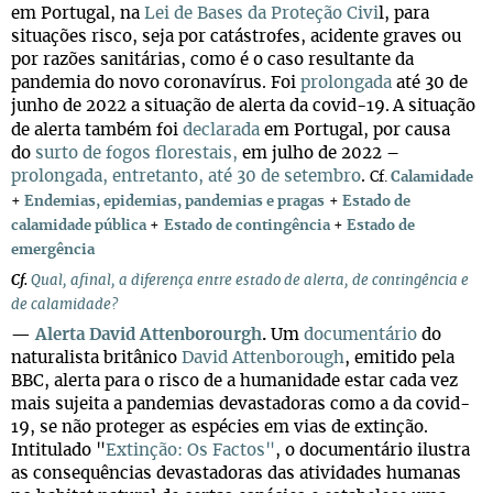
em Portugal, na
Lei de Bases da Proteção Civi
l, para
situações risco, seja por catástrofes, acidente graves ou
por razões sanitárias, como é o caso resultante da
pandemia do novo coronavírus. Foi
prolongada
até 30 de
junho de 2022 a situação de alerta da covid-19.
A situação
de alerta também foi
declarada
em Portugal, por causa
do
surto de fogos florestais,
em julho de 2022 –
prolongada, entretanto, até 30 de setembro
.
Cf.
Calamidade
+
Endemias, epidemias, pandemias e pragas
+
Estado de
calamidade pública
+
Estado de contingência
+
Estado de
emergência
Cf.
Qual, afinal, a diferença entre estado de alerta, de contingência e
de calamidade?
—
Alerta David Attenborourgh
.
Um
documentário
do
naturalista britânico
David Attenborough
, emitido pela
BBC, alerta para o risco de a humanidade estar cada vez
mais sujeita a pandemias devastadoras como a da covid-
19, se não proteger as espécies em vias de extinção.
Intitulado "
Extinção: Os Factos"
, o documentário ilustra
as consequências devastadoras das atividades humanas