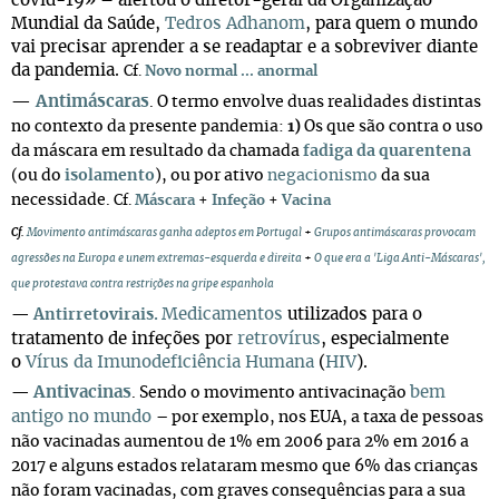
covid-19» – alertou o diretor-geral da Organização
Mundial da Saúde,
Tedros Adhanom
, para quem o mundo
vai precisar aprender a se readaptar e a sobreviver diante
da pandemia.
Cf.
Novo normal ... anormal
—
Antimáscaras
. O termo envolve duas realidades distintas
no contexto da presente pandemia:
1)
Os que são contra o uso
da máscara em resultado da chamada
fadiga da quarentena
(ou do
isolamento
), ou por ativo
negacionismo
da sua
necessidade.
Cf.
Máscara
+
Infeção
+
Vacina
Cf.
Movimento antimáscaras ganha adeptos em Portugal
+
Grupos antimáscaras provocam
agressões na Europa e unem extremas-esquerda e direita
+
O que era a 'Liga Anti-Máscaras',
que protestava contra restrições na gripe espanhola
Medicamentos
utilizados para o
—
Antirretovirais.
tratamento de infeções por
retrovírus
, especialmente
o
Vírus da Imunodeficiência Humana
(
HIV
).
Antivacinas
bem
—
. Sendo o movimento antivacinação
antigo no mundo
– por exemplo, nos EUA, a taxa de pessoas
não vacinadas aumentou de 1% em 2006 para 2% em 2016 a
2017 e alguns estados relataram mesmo que 6% das crianças
não foram vacinadas, com graves consequências para a sua