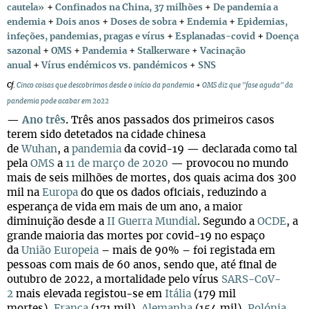
+
cautela»
Confinados na China, 37 milhões
+
De pandemia a
+
+
+
+
endemia
Dois anos
Doses de sobra
Endemia
Epidemias,
+
+
infeções, pandemias, pragas e vírus
Esplanadas-covid
Doença
+
+
+
sazonal
OMS
Pandemia
Stalkerware
+
Vacinação
+
anual
Vírus endémicos vs. pandémicos
+
SNS
Cf
.
Cinco coisas que descobrimos desde o início da pandemia
+
OMS diz que "fase aguda" da
pandemia pode acabar em 2022
—
Ano três
.
Três anos passados dos primeiros casos
terem sido detetados na cidade chinesa
de
Wuhan
, a
pandemia
da covid-19 — declarada como tal
pela
OMS
a
11 de março de 2020
— provocou no mundo
mais de seis milhões de mortes, dos quais acima dos 300
mil na
Europa
do que os dados oficiais, reduzindo a
esperança de vida em mais de um ano, a maior
diminuição desde a
II Guerra Mundial
. Segundo a
OCDE
, a
grande maioria das mortes por covid-19 no espaço
da
União Europeia
– mais de 90% – foi registada em
pessoas com mais de 60 anos, sendo que, até final de
outubro de 2022, a mortalidade pelo vírus
SARS-CoV-
2
mais elevada registou-se em
Itália
(179 mil
mortes),
França
(171 mil),
Alemanha
(154 mil),
Polónia