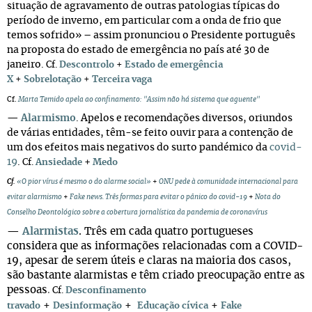
situação de agravamento de outras patologias típicas do
período de inverno, em particular com a onda de frio que
temos sofrido» – assim pronunciou o Presidente português
na proposta do estado de emergência no país até 30 de
janeiro.
Cf.
Descontrolo
+
Estado de emergência
X
+
Sobrelotação
+
Terceira vaga
Cf.
Marta Temido apela ao confinamento: "Assim não há sistema que aguente"
—
Alarmismo
. Apelos e recomendações diversos, oriundos
de várias entidades, têm-se feito ouvir para a contenção de
um dos efeitos mais negativos do surto pandémico da
covid-
19
.
+
Cf.
Ansiedade
Medo
Cf.
«O pior vírus é mesmo o do alarme social»
+
ONU pede à comunidade internacional para
evitar alarmismo
+
Fake news. Três formas para evitar o pânico do covid-19
+
Nota do
Conselho Deontológico sobre a cobertura jornalística da pandemia de coronavírus
—
Alarmistas
. Três em cada quatro portugueses
considera que as informações relacionadas com a COVID-
19, apesar de serem úteis e claras na maioria dos casos,
são bastante alarmistas e têm criado preocupação entre as
.
pessoas
Cf.
Desconfinamento
+
+
+
travado
Desinformação
Educação cívica
Fake