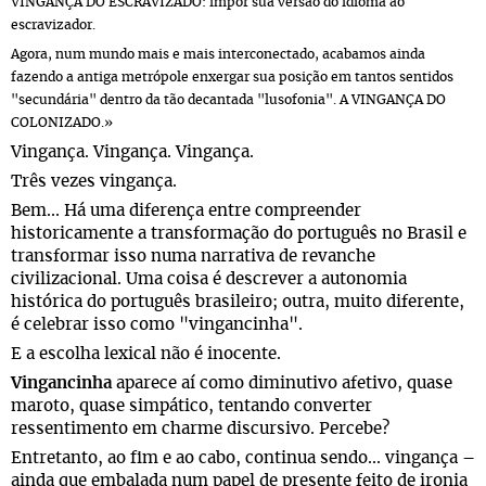
VINGANÇA DO ESCRAVIZADO: impor sua versão do idioma ao
escravizador.
Agora, num mundo mais e mais interconectado, acabamos ainda
fazendo a antiga metrópole enxergar sua posição em tantos sentidos
"secundária" dentro da tão decantada "lusofonia". A VINGANÇA DO
COLONIZADO.»
Vingança. Vingança. Vingança.
Três vezes vingança.
Bem... Há uma diferença entre compreender
historicamente a transformação do português no Brasil e
transformar isso numa narrativa de revanche
civilizacional. Uma coisa é descrever a autonomia
histórica do português brasileiro; outra, muito diferente,
é celebrar isso como "vingancinha".
E a escolha lexical não é inocente.
Vingancinha
aparece aí como diminutivo afetivo, quase
maroto, quase simpático, tentando converter
ressentimento em charme discursivo. Percebe?
Entretanto, ao fim e ao cabo, continua sendo... vingança –
ainda que embalada num papel de presente feito de ironia