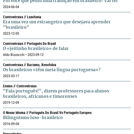
Foi você que pediu uma tradução em brasileiro? Vai ter
2024-06-04
Controvérsias // Lusofonia
Era uma vez um estrangeiro que desejava aprender
"brasileiro"
2023-12-05
Controvérsias // Português Do Brasil
O «jeitinho brasileiro» de falar
Aldo Bizzocchi • 2023-09-12
Controvérsias // Racismo, Xenofobia
Os brasileiros «têm meia língua portuguesa»?
2023-03-17
Ensino // Controvérsias
"Fala português!", dizem professores para alunos
brasileiros, africanos e timorenses
2019-12-09
O Nosso Idioma // Português Do Brasil Vs Português Europeu
Bilinguismo luso-brasileiro
2016-09-04
Diversidades