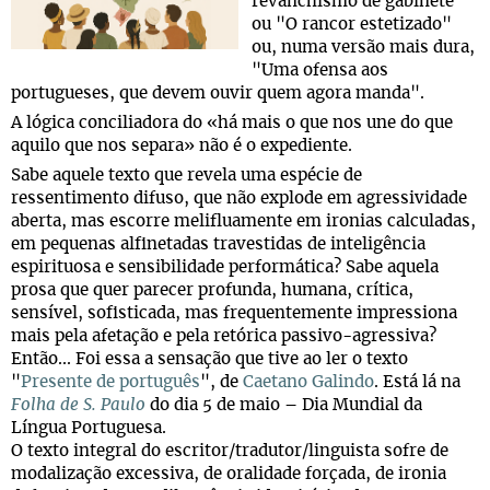
revanchismo de gabinete"
ou "O rancor estetizado"
ou, numa versão mais dura,
"Uma ofensa aos
portugueses, que devem ouvir quem agora manda".
A lógica conciliadora do «há mais o que nos une do que
aquilo que nos separa» não é o expediente.
Sabe aquele texto que revela uma espécie de
ressentimento difuso, que não explode em agressividade
aberta, mas escorre melifluamente em ironias calculadas,
em pequenas alfinetadas travestidas de inteligência
espirituosa e sensibilidade performática? Sabe aquela
prosa que quer parecer profunda, humana, crítica,
sensível, sofisticada, mas frequentemente impressiona
mais pela afetação e pela retórica passivo-agressiva?
Então... Foi essa a sensação que tive ao ler o texto
"
Presente de português
", de
Caetano Galindo
. Está lá na
Folha de S. Paulo
do dia 5 de maio – Dia Mundial da
Língua Portuguesa.
O texto integral do escritor/tradutor/linguista sofre de
modalização excessiva, de oralidade forçada, de ironia