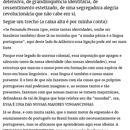
defensiva, de grandiloquência identitária, de
ressentimento estetizado, de uma segregadora alegria
revolucionária que não cabe em si.
Segue um trecho (a caixa alta é por minha conta):
«Se Fernando Pessoa (que, entre tantas identidades, soube ser
brasileiro também) disse lá na terrinha que "a minha pátria é a língua
portuguesa", aqui deste lado do Atlântico essa ligação pode até ser mais
forte.
Porque esse legado do sistema colonial, essa imposição que apagou e
silenciou tanto da nossa identidade (das nossas identidades), essa
estrutura que marcou o nosso povo em formação com uma espécie de
ferro em brasa linguístico… essa língua é também o nosso maior
presente. E o fato de que nós fazemos com ela coisas que os próprios
portugueses mal poderiam imaginar e, ao sermos tantos e tão
presentes, fazemos com que nossas marcas se tornem majoritárias,
definidoras da tal da língua que hoje celebra seu dia "mundial", ora,
ESSA É UMA DAS NOSSAS MAIORES VINGANCINHAS.
Já se disse, e com muita razão, que o maior motor da expansão e do
enraizamento do português no Brasil foram não necessariamente os
portugueses, mas os africanos que aprenderam aqui esse idioma. A