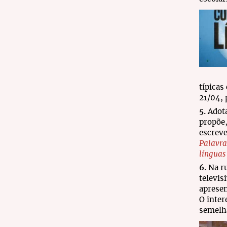
típicas
21/04,
5.
Adot
propõe,
escrev
Palavra
línguas
6.
Na r
televis
apresen
O inter
semelh