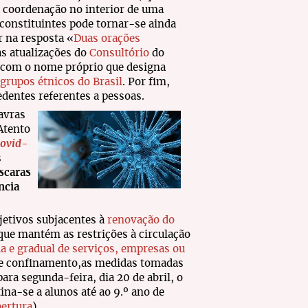
a coordenação no interior de uma
s constituintes pode tornar-se ainda
 na resposta «
Duas orações
as atualizações do
Consultório
do
a com o nome próprio que designa
grupos étnicos do Brasil
. Por fim,
dentes referentes a pessoas.
lavras
Atento
covid-
s
scaras
ncia
jetivos subjacentes à
renovação do
 que mantém as restrições à circulação
da e gradual de serviços, empresas ou
de confinamento,as medidas tomadas
ra segunda-feira, dia 20 de abril, o
tina-se a alunos até ao 9.º ano de
ertura
).