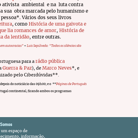
o ativista ambiental e na luta contra
 a sua obra marcada pelo humanismo e
 pessoa*. Vários dos seus livros
eitura
, como
História de uma gaivota e
que lia romances de amor
,
História de
a da lentidão
, entre outras.
s em autocracias”
+
Luis Sepúlveda: “Todos os silêncios são
rádio pública
ortuguesa para a
Guerra & Paz
Marco Neves
ra
), de
*, e
anizado pelo Ciberdúvidas**.
, depois do noticiário das 09h00; e o **
Páginas de Português
 Portugal continental, ficando ambos os programas
 Somos
é um espaço de
recimento, informação,