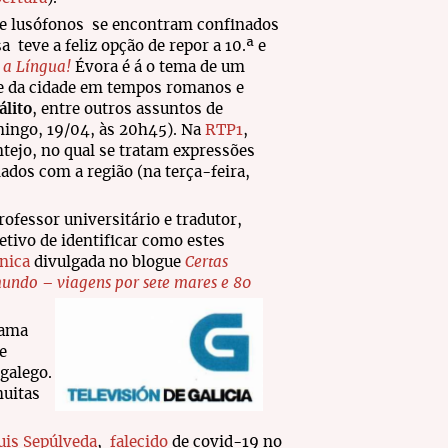
e lusófonos se encontram confinados
sa
teve a feliz opção de repor a 10.ª e
 a Língua!
Évora é á o tema de um
e da cidade em tempos romanos e
lito
, entre outros assuntos de
mingo, 19/04, às 20h45). Na
RTP1
,
ntejo, no qual se tratam expressões
ados com a região (na terça-feira,
professor universitário e tradutor,
etivo de identificar como estes
ónica
divulgada no blogue
Certas
undo – viagens por sete mares e 80
rama
e
galego.
muitas
uis Sepúlveda
,
falecido
de covid-19 no