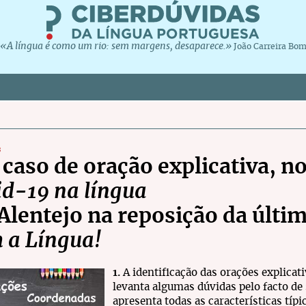
«A língua é como um rio: sem margens, desaparece.»
João Carreira Bo
s
caso de oração explicativa, 
id-19 na língua
 Alentejo na reposição da últi
 a Língua!
1.
A identificação das orações explicat
levanta algumas dúvidas pelo facto de
apresenta todas as características típ