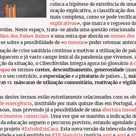
coloca a hipótese de existência de um
oração explicativa, a classificação do
mais complexa, como se pode verificar
explicativas
», que marca o regresso d
vidas. Neste espaço, trata-se ainda uma questão relacionad
dãos dos Países Baixos
e uma outra que aborda os
nomes dos 
-se sobre a possibilidade de «
o mesmo
» poder retomar antece
uação de crise sanitária continua a motivar a utilização de pa
iquecem o já vasto campo lexical da pandemia que vivemos. 
ção da situação, o Ciberdúvidas integra agora no glossário
A 
íngua
os termos
custos
,
desconfinamento
,
generosidade
(ma
o seu contrário, a
especulação
e a
pirataria
de países..
.), má
icas
vs.
máscaras de utlização comunitária
,
reativação
e
vigilâ
s destes termos estão estreitamente relacionados com os ob
 de emergência
, instituído por mais quinze dias em Portugal,
soas, mas prevendo já a possibilidade de uma
abertura fasea
lecimentos comerciais
. Uma vez que se mantém a indicação 
 da educação seguem o percurso previsto, estando agendado pa
do projeto
#EstudoEmCasa
. Esta nova versão da telescola des
idade e será emitida na
RTP Memória
(notícia
aqui
e
aqui
e
Ab