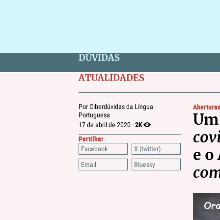
DÚVIDAS
ATUALIDADES
Abertura
Por Ciberdúvidas da Língua
Portuguesa
Um 
2K
17 de abril de 2020 ·
cov
Partilhar
Facebook
X (twitter)
e o
Email
Bluesky
com