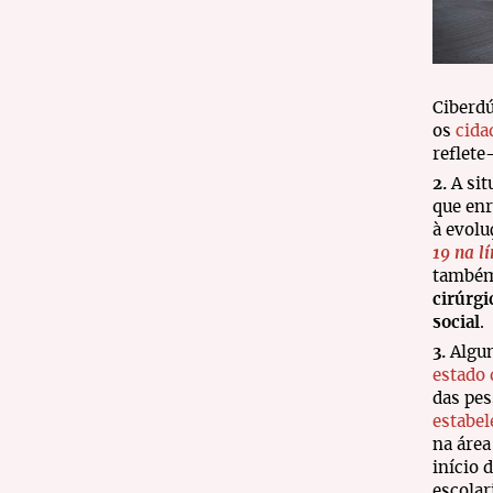
Ciberdú
os
cida
reflete
2.
A sit
que enr
à evolu
19 na l
também 
cirúrg
social
.
3.
Algun
estado
das pes
estabe
na área
início 
escolar