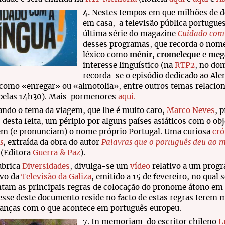
4.
Nestes tempos em que milhões de d
em casa, a televisão pública portugue
última série do magazine
Cuidado com
desses programas, que recorda o nom
léxico como
ménir, cromeleque
e
megá
interesse linguístico (na
RTP2
, no do
recorda-se o episódio dedicado ao Ale
 como «enregar» ou «almotolia», entre outros temas relacion
 pelas 14h30). Mais pormenores
aqui.
ando o tema da viagem, que lhe é muito caro,
Marco Neves
, 
 desta feita, um périplo por alguns países asiáticos com o obj
em (e pronunciam) o nome próprio Portugal. Uma curiosa
cr
s
, extraída da obra do autor
Palavras que o português deu ao m
(Editora
Guerra & Paz
).
ubrica
Diversidades
, divulga-se um
vídeo
relativo a um prog
ivo da
Televisão da Galiza
, emitido a 15 de fevereiro, no qual s
tam as principais regras de colocação do pronome átono em 
esse deste documento reside no facto de estas regras terem 
anças com o que acontece em português europeu.
7. In memoriam do escritor chileno
L