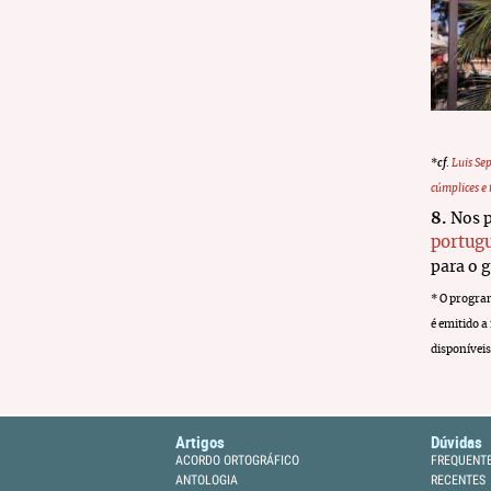
*
cf
.
Luis Sep
cúmplices e
8.
Nos
portug
para o 
* O progr
é emitido a
disponívei
Artigos
Dúvidas
ACORDO ORTOGRÁFICO
FREQUENT
ANTOLOGIA
RECENTES