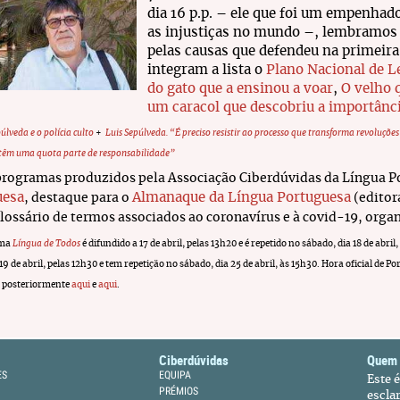
dia 16 p.p. – ele que foi um empenhad
as injustiças no mundo –, lembramos
pelas causas que defendeu na primeira
integram a lista o
Plano Nacional de L
do gato que a ensinou a voar
,
O velho 
um caracol que descobriu a importânci
úlveda e o polícia culto
+
Luis Sepúlveda. “É preciso resistir ao processo que transforma revoluçõe
 têm uma quota parte de responsabilidade”
programas produzidos pela Associação Ciberdúvidas da Língua P
uesa
Almanaque da Língua Portuguesa
, destaque para o
(edito
glossário de termos associados ao coronavírus e à covid-19, org
ama
Língua de Todos
é difundido a 17 de abril, pelas 13h20 e é repetido no sábado, dia 18 de abril
 19 de abril, pelas 12h30 e tem repetição no sábado, dia 25 de abril, às 15h30. Hora oficial de
s posteriormente
aqui
e
aqui
.
Ciberdúvidas
Quem
ES
EQUIPA
Este 
PRÉMIOS
escla