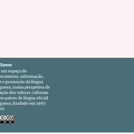
 Somos
é um espaço de
recimento, informação,
e e promoção da língua
guesa, numa perspetiva de
ação dos valores culturais
to países de língua oficial
guesa, fundado em 1997.
ais