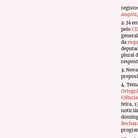
registo
Angola
2.
Já em
pelo
CD
general
da
esqu
deputad
plural 
respost
3
. Nova
prepos
4
. Tem
Ortográ
Ciência
feira, 
noticiá
doming
Bechar
program