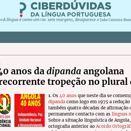
«A língua é como um rio: sem margens, desaparece.»
João Carreira Bo
s
40 anos da
dipanda
angolana
 recorrente tropeção no plural
1.
Os
40 anos
que neste dia se comemo
dipanda
como logo em 1975 a redução d
também quatro décadas de afirmação d
permanente contacto com as
línguas 
Sobre a situação linguística de Angola,
ortografia anterior ao
Acordo Ortográf