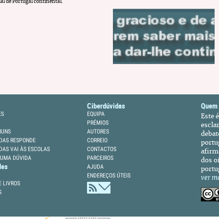
ial de Portugal continental.
Ciberdúvidas
Quem
ES
EQUIPA
Este 
PRÉMIOS
escla
MUNS
AUTORES
debat
DAS RESPONDE
CORREIO
portu
DAS VAI ÀS ESCOLAS
CONTACTOS
afirm
 UMA DÚVIDA
PARCEIROS
dos oi
des
AJUDA
portu
ENDEREÇOS ÚTEIS
ver m
 LIVROS
S