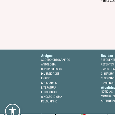
* Hora ofic
Artigos
Dúvidas
ACORDO ORTOGRÁFICO
FREQUENT
ANTOLOGIA
RECENTES
CONTROVÉRSIAS
ERROS CO
DIVERSIDADES
CIBERDÚVI
ENSINO
CIBERDÚVI
GLOSSÁRIOS
ENVIE-NOS
Atualida
LITERATURA
NOTÍCIAS
LUSOFONIAS
MONTRA DE
O NOSSO IDIOMA
ABERTURA
PELOURINHO