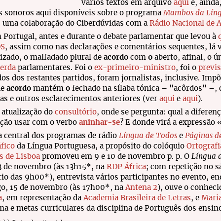
vários textos em arquivo
aqui
e, ainda,
s sonoros aqui disponíveis sobre o programa
Mambos da Língu
, uma colaboração do Ciberdúvidas com a
Rádio Nacional de 
 Portugal, antes e durante o debate parlamentar que levou à
S
, assim como nas declarações e comentários sequentes, lá v
izado, o malfadado plural de
acordo
com
o
aberto, afinal, o 
erda
parlamentares. Foi o
ex-primeiro-ministro
, foi o
previ
os dos restantes partidos, foram jornalistas, inclusive. Impõ
de
acordo
mantém
o
fechado na sílaba tónica – "acôrdos" –,
as e outros esclarecimentos anteriores (ver
aqui
e
aqui
).
 atualização do
consultório
, onde se pergunta: qual a diferen
ição usar com o verbo
aninhar-se
? E donde virá a expressão 
a central dos programas de rádio
Língua de Todos
e
Páginas d
fico
da Língua Portuguesa, a propósito do colóquio
Ortograf
s de Lisboa
promoveu em 9 e 10 de novembro p. p. O
Língua 
13 de novembro (às 13h15*, na
RDP África
; com repetição no 
rio das 9h00*), entrevista vários participantes no evento, e
o, 15 de novembro (às 17h00*, na
Antena 2
), ouve o conheci
a
, em representação da
Academia Brasileira de Letras
, e
Mari
a e metas curriculares da disciplina de Português dos ensi