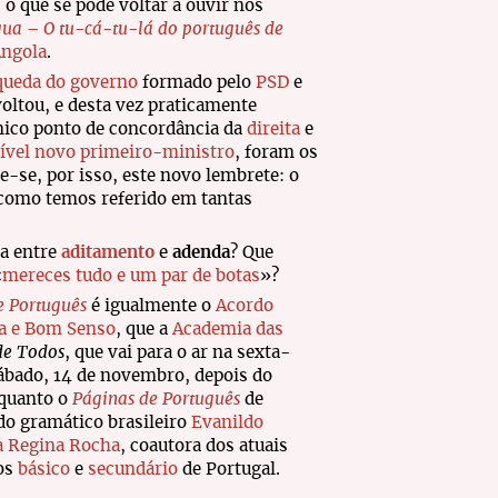
 o que se pode voltar a ouvir nos
a – O tu-cá-tu-lá do português de
Angola
.
queda do governo
formado pelo
PSD
e
oltou, e desta vez praticamente
único ponto de concordância da
direita
e
sível novo primeiro-ministro
, foram os
e-se, por isso, este novo lembrete: o
 como temos referido em tantas
ça entre
aditamento
e
adenda
? Que
«
mereces tudo e um par de botas
»?
e Português
é igualmente o
Acordo
ia e Bom Senso
, que a
Academia das
de Todos
, que vai para o ar na sexta-
sábado, 14 de novembro, depois do
nquanto o
Páginas de Português
de
do gramático brasileiro
Evanildo
a Regina Rocha
, coautora dos atuais
nos
básico
e
secundário
de Portugal.