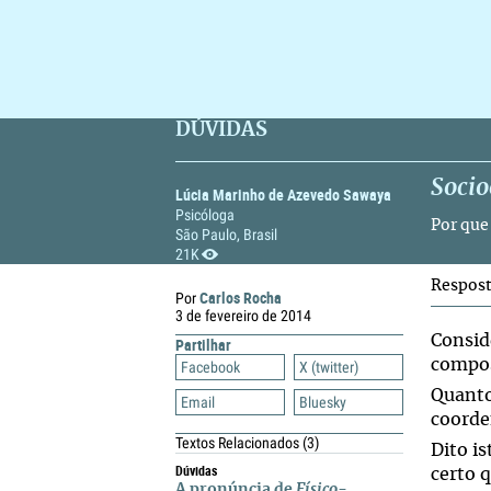
DÚVIDAS
Soci
Lúcia Marinho de Azevedo Sawaya
Psicóloga
Por qu
São Paulo, Brasil
21K
Respos
Carlos Rocha
Por
3 de fevereiro de 2014
Consid
Partilhar
compo
Facebook
X (twitter)
Quant
Email
Bluesky
coord
Textos Relacionados
(3)
Dito i
Dúvidas
certo 
A pronúncia de
Físico-