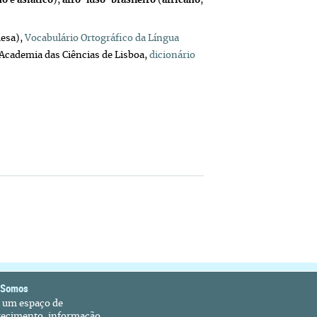
no
e
asiático
)
,
afro-luso-brasileiro
(
africano
,
uesa),
Vocabulário Ortográfico da Língua
Academia das Ciências de Lisboa,
dicionário
 Somos
é um espaço de
recimento, informação,