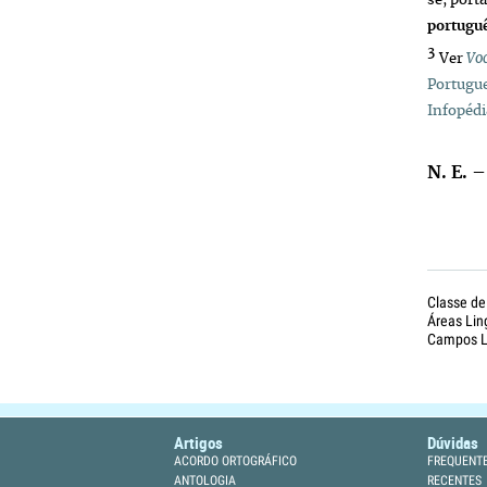
se, port
portugu
3
Ver
Vo
Portugu
Infopédi
N. E.
–
Classe de
Áreas Lin
Campos Li
Artigos
Dúvidas
ACORDO ORTOGRÁFICO
FREQUENT
ANTOLOGIA
RECENTES