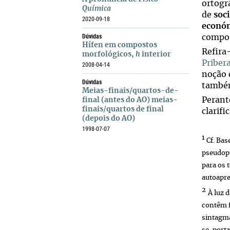
ortogr
Química
de
soci
2020-09-18
econó
Dúvidas
compos
Hífen em compostos
Refira
morfológicos,
h
interior
Priber
2008-04-14
noção
Dúvidas
também
Meias-finais/quartos-de-
Perant
final (antes do AO) meias-
finais/quartos de final
clarifi
(depois do AO)
1998-07-07
1
Cf. Bas
pseudopr
para os 
autoapre
2
À luz 
contêm f
sintagmá