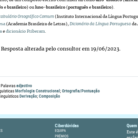
anto, de um composto escrito com hífen tal como
afro-asiático
(
africa
ês
e
brasileiro
) ou
luso-brasileiro
(
português
e
brasileiro
).
cabulário Ortográfico Comum
(Instituto Internacional da Língua Portug
esa
(Academia Brasileira de Letras),
Dicionário da Língua Portuguesa
da 
a
e
dicionário Priberam
.
 Resposta alterada pelo consultor em 19/06/2023.
adjectivo
 Palavras
Morfologia Construcional
Ortografia/Pontuação
guísticas
;
Derivação
Composição
nguísticos
;
Ciberdúvidas
Quem
ES
EQUIPA
Este 
PRÉMIOS
escla