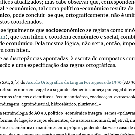
áficos atualizados; mas cabe observar que, corresponde
al
e
económico
, tal como
político
-
económico
resulta da
mico
, pode concluir-se que, ortograficamente, não é uni
tos coordenados.
-se igualmente que
socioeconómico
se regista como sin
am
), que tem hífen e coordena
económico
e
social
, comb
 de
económico
. Pela mesma lógica, não seria, então, im
 com hífen.
e as discrepâncias apontadas, à escrita de compostos co
cação e uma especificação das regras ortográficas.
e XVI, 2, b) do
Acordo Ortográfico da Língua Portuguesa de 1990
(AO 90
efixo termina em vogal e o segundo elemento começa por vogal diferen
termos técnicos e científicos. Assim:
antiaéreo, coeducaçao, extraescola
ndizagem, agroindustrial, hidroelétrico, plurianual
.»
da terminologia do AO 90,
político-económico
integra-se nas «palavra
ormas de ligação e cujos elementos, de natureza nominal, adjetival, 
tica e semântica e mantêm acento próprio, podendo dar-se o caso de o