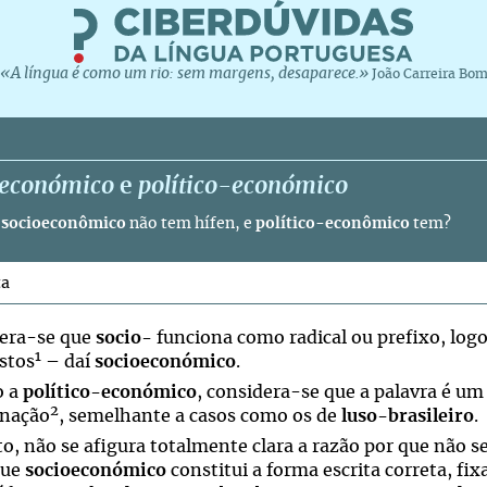
«A língua é como um rio: sem margens, desaparece.»
João Carreira Bo
oeconómico
e
político-económico
e
socioeconômico
não tem hífen, e
político-econômico
tem?
ta
era-se que
socio-
funciona como radical ou prefixo, log
1
stos
– daí
socioeconómico
.
o a
político-económico
, considera-se que a palavra é u
2
enação
, semelhante a casos como os de
luso-brasileiro
.
sto, não se afigura totalmente clara a razão por que não 
que
socioeconómico
constitui a forma escrita correta, fi