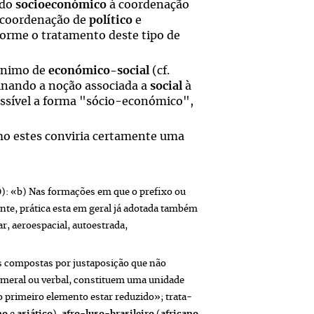
ndo
socioeconómico
à coordenação
 coordenação de
político
e
forme o tratamento deste tipo de
ónimo de
económico-social
(cf.
inando a noção associada a
social
à
possível a forma "sócio-económico",
mo estes conviria certamente uma
): «b) Nas formações em que o prefixo ou
te, prática esta em geral já adotada também
r, aeroespacial, autoestrada,
s compostas por justaposição que não
numeral ou verbal, constituem uma unidade
 primeiro elemento estar reduzido»; trata-