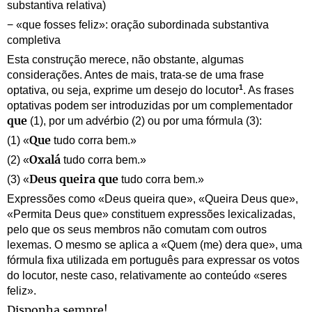
substantiva relativa)
− «que fosses feliz»: oração subordinada substantiva
completiva
Esta construção merece, não obstante, algumas
considerações. Antes de mais, trata-se de uma frase
1
optativa, ou seja, exprime um desejo do locutor
. As frases
optativas podem ser introduzidas por um complementador
(1), por um advérbio (2) ou por uma fórmula (3):
que
(1) «
tudo corra bem.»
Que
(2) «
tudo corra bem.»
Oxalá
(3) «
tudo corra bem.»
Deus queira que
Expressões como «Deus queira que», «Queira Deus que»,
«Permita Deus que» constituem expressões lexicalizadas,
pelo que os seus membros não comutam com outros
lexemas. O mesmo se aplica a «Quem (me) dera que», uma
fórmula fixa utilizada em português para expressar os votos
do locutor, neste caso, relativamente ao conteúdo «seres
feliz».
Disponha sempre!