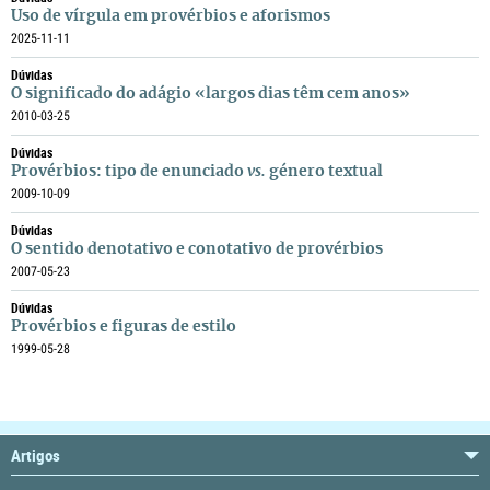
Uso de vírgula em provérbios e aforismos
2025-11-11
Dúvidas
O significado do adágio «largos dias têm cem anos»
2010-03-25
Dúvidas
Provérbios: tipo de enunciado
vs.
género textual
2009-10-09
Dúvidas
O sentido denotativo e conotativo de provérbios
2007-05-23
Dúvidas
Provérbios e figuras de estilo
1999-05-28
Artigos