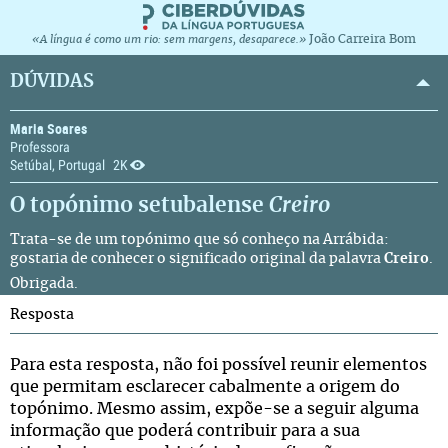
João Carreira Bom
«A língua é como um rio: sem margens, desaparece.»
DÚVIDAS
Maria Soares
Professora
Setúbal, Portugal
2K
O topónimo setubalense
Creiro
Trata-se de um topónimo que só conheço na
Arrábida
:
gostaria de conhecer o significado original da palavra
Creiro
.
Obrigada.
Resposta
Para esta resposta, não foi possível reunir elementos
que permitam esclarecer cabalmente a origem do
topónimo. Mesmo assim, expõe-se a seguir alguma
informação que poderá contribuir para a sua