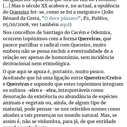
[...] Mas o século XX acabou e, no actual, a opulência
do
Quereiro
foi-se, como se foi a meiguice» (João
Bénard da Costa, "
O doce pássaro
", P2,
Publico
,
05/10/2008; ver também
aqui
)
Nos concelhos de Santiago do Cacém e Odemira,
ocorrem topónimos com a forma
Quereiras
, que
parece partilhar o radical com Quereiro, muito
embora não se possa excluir a eventualidade de a
relação ser apenas de homonímia, sem incidência
derivacional nem etimológica.
O que aqui se apura é, portanto, muito pouco.
Aceitando que há uma ligação entre
Quereiro
/
Creiro
e
Quereiras
e supondo que estes topónimos integram
os sufixos
-eiro
e -
eira
, interpretáveis como
denotação da existência ou abundância de espécies
animais e vegetais ou, ainda, de algum tipo de
material, pode pensar-se nos referidos nomes como
alusões a tais presenças no mundo natural. Mas, se
assim é, não se vislumbra, para já, de que entidade