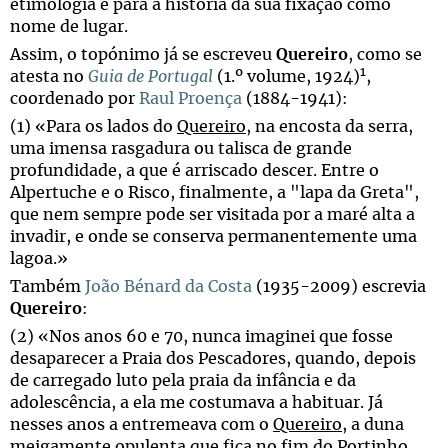
etimologia e para a história da sua fixação como
nome de lugar.
Assim, o topónimo já se escreveu
Quereiro
, como se
1
atesta no
Guia de Portugal
(1.º volume, 1924)
,
coordenado por
Raul Proença
(1884-1941):
(1) «Para os lados do
Quereiro
, na encosta da serra,
uma imensa rasgadura ou talisca de grande
profundidade, a que é arriscado descer. Entre o
Alpertuche e o Risco, finalmente, a "lapa da Greta",
que nem sempre pode ser visitada por a maré alta a
invadir, e onde se conserva permanentemente uma
lagoa.»
Também
João Bénard da Costa
(1935-2009) escrevia
Quereiro
:
(2) «Nos anos 60 e 70, nunca imaginei que fosse
desaparecer a Praia dos Pescadores, quando, depois
de carregado luto pela praia da infância e da
adolescência, a ela me costumava a habituar. Já
nesses anos a entremeava com o
Quereiro
, a duna
meigamente opulenta que fica no fim do Portinho.