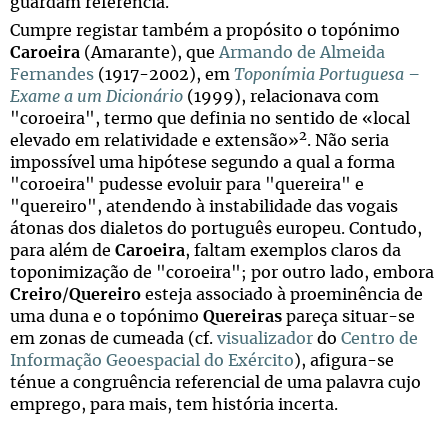
guardam referência.
Cumpre registar também a propósito o topónimo
Caroeira
(Amarante), que
Armando de Almeida
Fernandes
(1917-2002), em
Toponímia Portuguesa –
Exame a um Dicionário
(1999), relacionava com
"coroeira", termo que definia no sentido de «local
2
elevado em relatividade e extensão»
. Não seria
impossível uma hipótese segundo a qual a forma
"coroeira" pudesse evoluir para "quereira" e
"quereiro", atendendo à instabilidade das vogais
átonas dos dialetos do português europeu. Contudo,
para além de
Caroeira
, faltam exemplos claros da
toponimização de "coroeira"; por outro lado, embora
Creiro
/
Quereiro
esteja associado à proeminência de
uma duna e o topónimo
Quereiras
pareça situar-se
em zonas de cumeada (cf.
visualizador
do
Centro de
Informação Geoespacial do Exército
), afigura-se
ténue a congruência referencial de uma palavra cujo
emprego, para mais, tem história incerta.