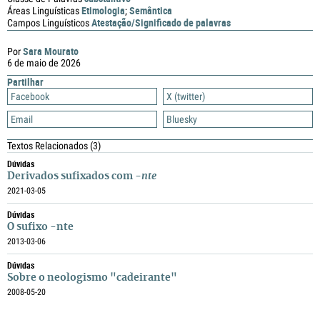
Etimologia
Semântica
Áreas Linguísticas
;
Atestação/Significado de palavras
Campos Linguísticos
Sara Mourato
Por
6 de maio de 2026
Partilhar
Facebook
X (twitter)
Email
Bluesky
Textos Relacionados
(3)
Dúvidas
Derivados sufixados com
-nte
2021-03-05
Dúvidas
O sufixo -nte
2013-03-06
Dúvidas
Sobre o neologismo "cadeirante"
2008-05-20