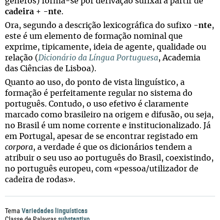
géneros) forma-se por derivação sufixal a partir de
cadeira
+ -
nte
.
Ora, segundo a descrição lexicográfica do sufixo -
nte
,
este é um elemento de formação nominal que
exprime, tipicamente, ideia de agente, qualidade ou
relação (
Dicionário da Língua Portuguesa
, Academia
das Ciências de Lisboa).
Quanto ao uso, do ponto de vista linguístico, a
formação é perfeitamente regular no sistema do
português. Contudo, o uso efetivo é claramente
marcado como brasileiro na origem e difusão, ou seja,
no Brasil é um nome corrente e institucionalizado. Já
em Portugal, apesar de se encontrar registado em
corpora
, a verdade é que os dicionários tendem a
atribuir o seu uso ao português do Brasil, coexistindo,
no português europeu, com «pessoa/utilizador de
cadeira de rodas».
Variedades linguísticas
Tema
substantivo
Classe de Palavras