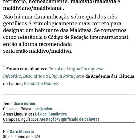
território, nomeadamente:
maldívio/maldívia
e
1
maldiviano/maldiviana
.
Não há uma clara indicação sobre qual dos três
gentílicos é etimologicamente mais correto para
designar um habitante das Maldivas. Se tomarmos
como referência o
,
Código de Redação Interinstitucional
então a forma recomendada
seria
maldivo/maldiva
então
.
1
Foram consultados o
Portal da Língua Portuguesa
,
Infopédia
,
Dicionário da Língua Portuguesa
da Academia das Ciências
de Lisboa,
Dicionário Houaiss
.
Uso e norma
Tema
adjectivo
Classe de Palavras
Léxico
Semântica
Áreas Linguísticas
;
Atestação/Significado de palavras
Campos Linguísticos
Sara Mourato
Por
30 de janeiro de 2024