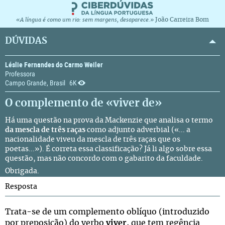
João Carreira Bom
«A língua é como um rio: sem margens, desaparece.»
DÚVIDAS
Léslie Fernandes do Carmo Weiler
Professora
Campo Grande, Brasil
6K
O complemento de «viver de»
Há uma questão na prova da Mackenzie que analisa o termo
da mescla de três raças
como adjunto adverbial («... a
nacionalidade viveu da mescla de três raças que os
poetas...»). É correta essa classificação? Já li algo sobre essa
questão, mas não concordo com o gabarito da faculdade.
Obrigada.
Resposta
Trata-se de um complemento oblíquo (introduzido
por preposição) do verbo
viver
, que tem regência