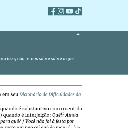
m
ora isso, não temos sobre sobre o que
a
em seu
Dicionário de Dificuldades da
 quando é substantivo com o sentido
; b) quando é interjeição:
Quê!? Ainda
 para quê?
/
Você não foi à festa por
eu rosto um não sei quê de mau
; (...).»