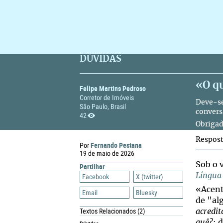
DÚVIDAS
«O qu
Felipe Martins Pedroso
Corretor de Imóveis
Deve-se
São Paulo, Brasil
convers
42
Obrigad
Respos
Fernando Pestana
Por
19 de maio de 2026
Sob o 
Partilhar
Língua
Facebook
X (twitter)
«Acent
Email
Bluesky
de "al
Textos Relacionados
(2)
acredit
quê?
; 