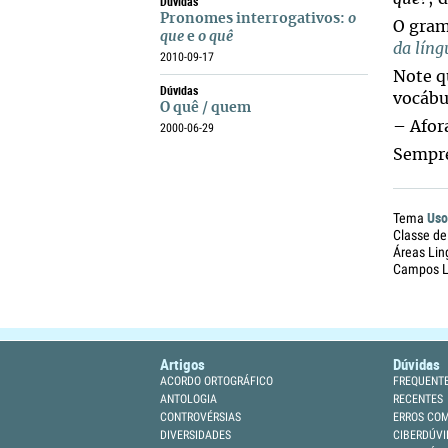
Dúvidas
Pronomes interrogativos:
o
O gra
que
e
o quê
da lín
2010-09-17
Note q
Dúvidas
vocábu
O quê / quem
– Afor
2000-06-29
Sempre
Uso
Tema
Classe de
Áreas Lin
Campos Li
Artigos
Dúvidas
ACORDO ORTOGRÁFICO
FREQUENT
ANTOLOGIA
RECENTES
CONTROVÉRSIAS
ERROS CO
DIVERSIDADES
CIBERDÚVI