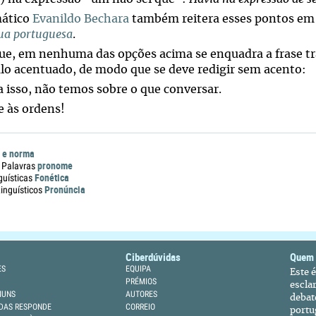
mático
Evanildo Bechara
também reitera esses pontos em 
gua portuguesa
.
ue, em nenhuma das opções acima se enquadra a frase tr
lo acentuado, de modo que se deve redigir sem acento:
a isso, não temos sobre o que conversar.
 às ordens!
 e norma
pronome
 Palavras
Fonética
guísticas
Pronúncia
nguísticos
Ciberdúvidas
Quem
ES
EQUIPA
Este 
PRÉMIOS
escla
MUNS
AUTORES
debat
DAS RESPONDE
CORREIO
portu