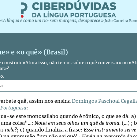
«A língua é como um rio: sem margens, desaparece.»
João Carreira Bo
e» e «o quê» (Brasil)
 construir «Afora isso, não temos sobre o quê conversar» ou «Af
ar»?
o.
ta
verbete
quê
, assim nos ensina
Domingos Paschoal Cegall
 Portuguesa
:
ua-se este monossílabo quando é tônico, o que se dá: a)
guma coisa"...:
Notei em seus olhos um quê de ironia
. (...) 
as nele?
; c) quando finaliza a frase:
Esse instrumento serve
d) na expressão "um não sei quê":
Havia na expressão de s