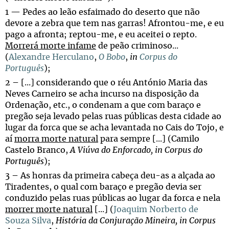
1 — Pedes ao leão esfaimado do deserto que não
devore a zebra que tem nas garras! Afrontou-me, e eu
pago a afronta; reptou-me, e eu aceitei o repto.
Morrerá morte infame
de peão criminoso...
(
Alexandre Herculano
,
O Bobo
,
in
Corpus do
Português
);
2 – [...] considerando que o réu António Maria das
Neves Carneiro se acha incurso na disposição da
Ordenação, etc., o condenam a que com baraço e
pregão seja levado pelas ruas públicas desta cidade ao
lugar da forca que se acha levantada no Cais do Tojo, e
aí
morra morte natural
para sempre [...] (Camilo
Castelo Branco,
A Viúva do Enforcado, in Corpus do
Português
);
3 – As honras da primeira cabeça deu-as a alçada ao
Tiradentes, o qual com baraço e pregão devia ser
conduzido pelas ruas públicas ao lugar da forca e nela
morrer morte natural
[...] (
Joaquim Norberto de
Souza Silva
,
História da Conjuração Mineira,
in
Corpus