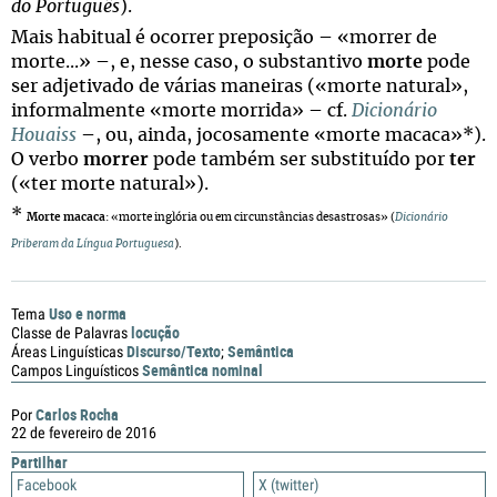
do Português
).
Mais habitual é ocorrer preposição – «morrer de
morte...» –, e, nesse caso, o substantivo
morte
pode
ser adjetivado de várias maneiras («morte natural»,
informalmente «morte morrida» – cf.
Dicionário
Houaiss
–, ou, ainda, jocosamente «morte macaca»*).
O verbo
morrer
pode também ser substituído por
ter
(«ter morte natural»).
*
Morte macaca
: «morte inglória ou em circunstâncias desastrosas» (
Dicionário
Priberam da Língua Portuguesa
).
Uso e norma
Tema
locução
Classe de Palavras
Discurso/Texto
Semântica
Áreas Linguísticas
;
Semântica nominal
Campos Linguísticos
Carlos Rocha
Por
22 de fevereiro de 2016
Partilhar
Facebook
X (twitter)