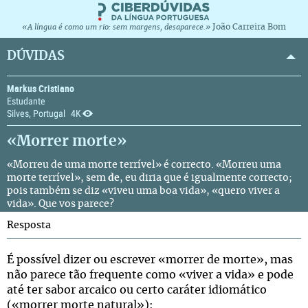
João Carreira Bom
«A língua é como um rio: sem margens, desaparece.»
DÚVIDAS
Markus Cristiano
Estudante
Silves, Portugal
4K
«Morrer morte»
«Morreu de uma morte terrível» é correcto. «Morreu uma
morte terrível», sem
de
, eu diria que é igualmente correcto;
pois também se diz «viveu uma boa vida», «quero viver a
vida». Que vos parece?
Resposta
É possível dizer ou escrever «morrer de morte», mas
não parece tão frequente como «viver a vida» e pode
até ter sabor arcaico ou certo caráter idiomático
(«morrer morte natural»):