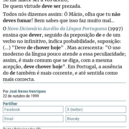
Só me falece ser a vós aceito,
De quem virtude
deve ser
prezada.
Todos nós dizemos assim: Ó Mário, olha que tu
não
deves fumar
! Bem sabes que isso faz muito mal...
O
Novo Dicionário Aurélio da Língua Portuguesa
(1997)
ensina que
dever
, seguido da preposição
de
e de um
verbo no infinitivo, indica probabilidade, suposição:
(…) "Deve
de chover hoje
" . Mas acrescenta: "O uso
moderno da língua pouco atende a essa peculiaridade;
assim, é mais comum que se diga, com a mesma
acepção,
deve chover hoje
". Em Portugal, a ausência
do
de
também é mais corrente, e até sentida como
mais correcta.
José Neves Henriques
Por
22 de outubro de 1999
Partilhar
Facebook
X (twitter)
Email
Bluesky