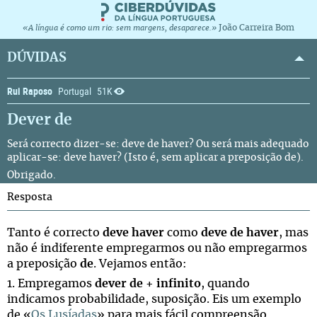
João Carreira Bom
«A língua é como um rio: sem margens, desaparece.»
DÚVIDAS
Rui Raposo
Portugal
51K
Dever de
Será correcto dizer-se: deve de haver? Ou será mais adequado
aplicar-se: deve haver? (Isto é, sem aplicar a preposição de).
Obrigado.
Resposta
Tanto é correcto
deve haver
como
deve de haver
, mas
não é indiferente empregarmos ou não empregarmos
a preposição
de
. Vejamos então:
1. Empregamos
dever de + infinito
, quando
indicamos probabilidade, suposição. Eis um exemplo
de «
Os Lusíadas
» para mais fácil compreensão.