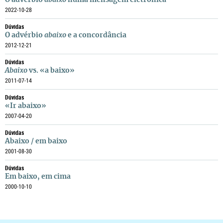
O advérbio
abaixo
numa mensagem eletrónica
2022-10-28
Dúvidas
O advérbio
abaixo
e a concordância
2012-12-21
Dúvidas
Abaixo
vs. «a baixo»
2011-07-14
Dúvidas
«Ir abaixo»
2007-04-20
Dúvidas
Abaixo / em baixo
2001-08-30
Dúvidas
Em baixo, em cima
2000-10-10