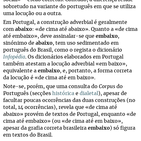
sobretudo na variante do português em que se utiliza
uma locução ou a outra.
Em Portugal, a construção adverbial é geralmente
com
abaixo
: «de cima até abaixo». Quanto a «de cima
até embaixo», deve assinalar-se que
embaixo
,
sinónimo de
abaixo
, tem uso sedimentado em
português do Brasil, como o regista o dicionário
Infopédia
. Os dicionários elaborados em Portugal
também atestam a locução adverbial «em baixo»,
equivalente a
embaixo
, e, portanto, a forma correta
da locução é «de cima até em baixo».
Note-se, porém, que uma consulta do
Corpus
do
Português (secções
histórica
e
dialetal
), apesar de
facultar poucas ocorrências das duas construções (no
total, 14 ocorrências), revela que «de cima até
abaixo» provém de textos de Portugal, enquanto «de
cima até embaixo» (ou «de cima até em baixo»,
apesar da grafia correta brasileira
embaixo
) só figura
em textos do Brasil.