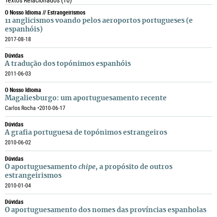
Textos Relacionados
(10)
O Nosso Idioma // Estrangeirismos
11 anglicismos voando pelos aeroportos portugueses (e
espanhóis)
2017-08-18
Dúvidas
A tradução dos topónimos espanhóis
2011-06-03
O Nosso Idioma
Magaliesburgo: um aportuguesamento recente
Carlos Rocha •
2010-06-17
Dúvidas
A grafia portuguesa de topónimos estrangeiros
2010-06-02
Dúvidas
O aportuguesamento
chipe
, a propósito de outros
estrangeirismos
2010-01-04
Dúvidas
O aportuguesamento dos nomes das províncias espanholas