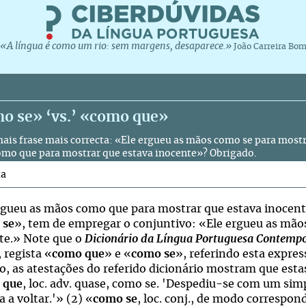
«A língua é como um rio: sem margens, desaparece.»
João Carreira Bo
o se» ‘vs.’ «como que»
mais frase mais correcta: «Ele ergueu as mãos como se para mostr
mo que para mostrar que estava inocente»? Obrigado.
ta
rgueu as mãos como que para mostrar que estava inocente»
 se
», tem de empregar o conjuntivo: «Ele ergueu as mã
te.» Note que o
Dicionário da Língua Portuguesa Contemp
 regista «
como que
» e «
como se
», referindo esta expre
o, as atestações do referido dicionário mostram que estas
 que
, loc. adv. quase, como se. 'Despediu-se com um sim
a a voltar.'» (2) «
como se
, loc. conj., de modo correspon