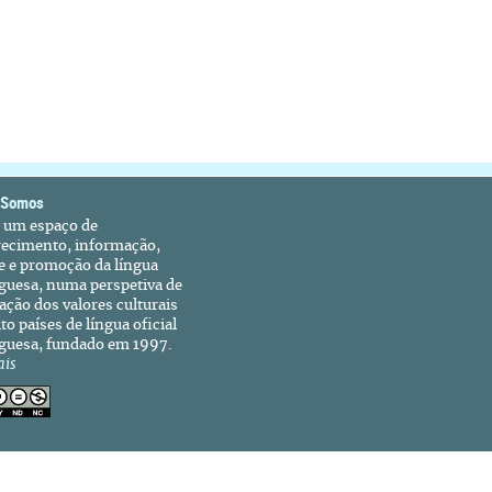
 Somos
é um espaço de
recimento, informação,
e e promoção da língua
guesa, numa perspetiva de
ação dos valores culturais
to países de língua oficial
guesa, fundado em 1997.
ais