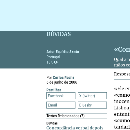
DÚVIDAS
«Com
Artur Espírito Santo
Portugal
Qual a 
18K
mãos co
Respos
Carlos Rocha
Por
6 de junho de 2006
«Ele e
Partilhar
«
como
Facebook
X (twitter)
inocen
Email
Bluesky
Lisboa,
entant
Textos Relacionados
(7)
«
como
Dúvidas
tardari
Concordância verbal depois