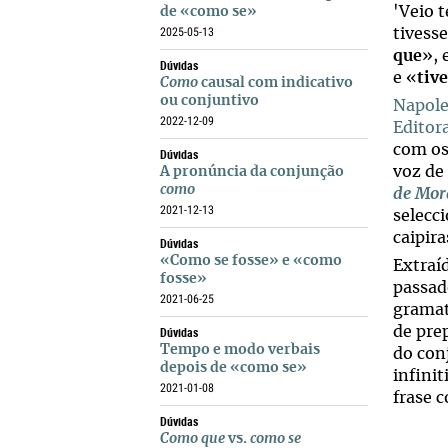
'Veio 
de «como se»
2025-05-13
tivess
que
», 
Dúvidas
e «
tiv
Como
causal com indicativo
ou conjuntivo
Napole
2022-12-09
Editora
com os
Dúvidas
voz de
A pronúncia da conjunção
como
de Mor
2021-12-13
selecc
caipir
Dúvidas
«Como se fosse» e «como
Extraí
fosse»
passad
2021-06-25
gramat
Dúvidas
de pre
Tempo e modo verbais
do con
depois de «como se»
infini
2021-01-08
frase 
Dúvidas
Como que
vs.
como se