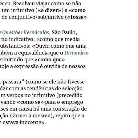
eceu. Resolveu viajar como se não
 um infinitivo («
a dizer
») a «
como
 do conjuntivo/subjuntivo («
fosse
»
e Questões Vernáculas
, São Paulo,
s no indicativo: «como que media
 substantivos: «Ouviu como que uma
ambém a equivalência que o
Dicionário
permitindo que «
como que
»
oje a expressão é ouvida de nossos
le
passara
” (como se ele não tivesse
idar com as tendências de selecção
om verbos no infinitivo (precedido
ervando «
como se
» para o emprego
ases em causa há uma construção de
ição não ser a mesma), repito que a
e estava inocente».