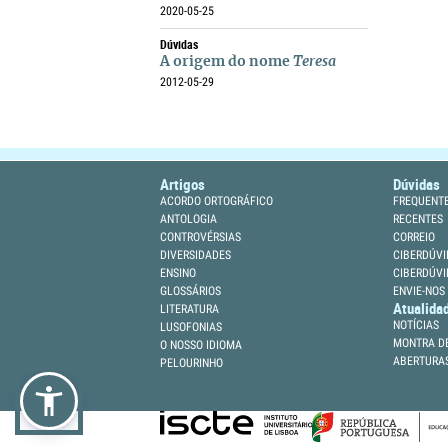
2020-05-25
Dúvidas
A origem do nome
Teresa
2012-05-29
Artigos
Dúvidas
ACORDO ORTOGRÁFICO
FREQUENT
ANTOLOGIA
RECENTES
CONTROVÉRSIAS
CORREIO
DIVERSIDADES
CIBERDÚVI
ENSINO
CIBERDÚVI
GLOSSÁRIOS
ENVIE-NOS
Atualida
LITERATURA
NOTÍCIAS
LUSOFONIAS
MONTRA DE
O NOSSO IDIOMA
ABERTURA
PELOURINHO