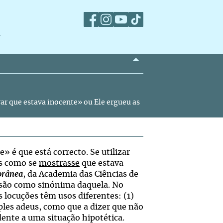
m
ar que estava inocente» ou Ele ergueu as
 é que está correcto. Se utilizar
os como se
mostrasse
que estava
orânea
, da Academia das Ciências de
ssão como sinónima daquela. No
 locuções têm usos diferentes: (1)
ples adeus, como que a dizer que não
dente a uma situação hipotética.