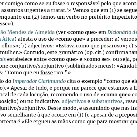
ter comigo como se eu fosse o responsável pelo que acont
e assuntos urgentes a tratar.'» Vemos que em (1) se segue
enquanto em (2) temos um verbo no pretérito imperfeito
esse
»).
ão Mendes de Almeida
(ver «
como que
» em
Dicionário d
 Ática
) atesta o uso de «
como que
» a preceder: a) verbo
 olhos»; b) adjectivos: «Estava como que pesaroso»; c)
 mulher.» Contudo, este gramático (op. cit.) confirma t
ais
estabelece entre «
como que
» e «
como se
», ou seja, 
ione conjuntivo/subjuntivo (sublinhados meus): «Ainda h
as: “Como que eu
fosse
rico.”»
do do
Imperador Clarimundo
cita o exemplo “como que e
o).» Apesar de tudo, e porque me parece que estamos a l
ical de cada locução, recomendo o uso de «
como que
» c
posição) ou no indicativo,
adjectivos
e
substantivos
, res
juntivo/subjuntivo. Deste modo, e assumindo que nas fr
tivo semelhante à que ocorre em (1) (e apesar de a prepos
correcta é «Ele ergueu as mãos como que para mostrar qu