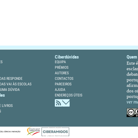
Ciberdúvidas
Quem
ES
EQUIPA
Este 
PRÉMIOS
escla
AUTORES
debat
DAS RESPONDE
CONTACTOS
portu
DAS VAI ÀS ESCOLAS
PARCEIROS
afirm
 UMA DÚVIDA
AJUDA
dos oi
des
ENDEREÇOS ÚTEIS
portu
ver m
 LIVROS
S