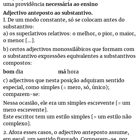
uma providência
necessária ao ensino
Adjectivo anteposto ao substantivo.
I. De um modo constante, só se colocam antes do
substantivo:
a) os superlativos relativos: o melhor, o pior, o maior,
o menor […].
b) certos adjectivos monossilábicos que formam com
o substantivo expressões equivalentes a substantivos
compostos:
bom
dia
má
hora
c) adjectivos que nesta posição adquiram sentido
especial, como simples (= mero, só, único);
comparem-se:
Nessa ocasião, ele era um simples escrevente [= um
mero escrevente].
Este escritor tem um estilo simples [= um estilo não
complexo].
2. Afora esses casos, o adjectivo anteposto assume,
em geral, um sentido figurado. Comparem-se, por