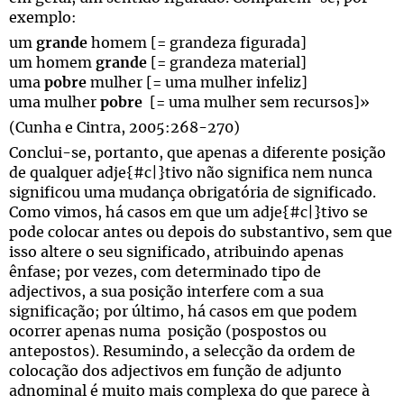
exemplo:
um
grande
homem [= grandeza figurada]
um homem
grande
[= grandeza material]
uma
pobre
mulher [= uma mulher infeliz]
uma mulher
pobre
[= uma mulher sem recursos]»
(Cunha e Cintra, 2005:268-270)
Conclui-se, portanto, que apenas a diferente posição
de qualquer adje{#c|}tivo não significa nem nunca
significou uma mudança obrigatória de significado.
Como vimos, há casos em que um adje{#c|}tivo se
pode colocar antes ou depois do substantivo, sem que
isso altere o seu significado, atribuindo apenas
ênfase; por vezes, com determinado tipo de
adjectivos, a sua posição interfere com a sua
significação; por último, há casos em que podem
ocorrer apenas numa posição (pospostos ou
antepostos). Resumindo, a selecção da ordem de
colocação dos adjectivos em função de adjunto
adnominal é muito mais complexa do que parece à