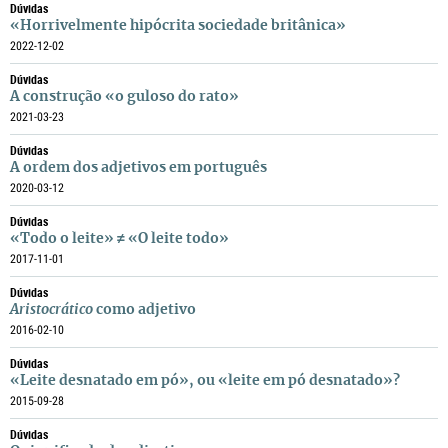
Dúvidas
«Horrivelmente hipócrita sociedade britânica»
2022-12-02
Dúvidas
A construção «o guloso do rato»
2021-03-23
Dúvidas
A ordem dos adjetivos em português
2020-03-12
Dúvidas
«Todo o leite» ≠ «O leite todo»
2017-11-01
Dúvidas
Aristocrático
como adjetivo
2016-02-10
Dúvidas
«Leite desnatado em pó», ou «leite em pó desnatado»?
2015-09-28
Dúvidas