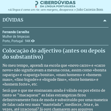
João Carreira Bom
«A língua é como um rio: sem margens, desaparece.»
DÚVIDAS
Fernanda Carvalho
Mulher de limpezas
Porto, Portugal
94K
Colocação do adjectivo (antes ou depois
do substantivo)
No meu tempo, aprendi na escola que «novo carro» e «carro
novo» não significavam a mesma coisa; assim como «bonita
rapariga» e «rapariga bonita», «mau homem» e «homem
mau», «fino bigode» e «bigode fino», «forte homem» e
«homem forte», etc.
Será que o que me ensinaram ainda é válido ou por efeito de
tanto se "macaquear" as falas estrangeiras ficou
definitivamente fora de moda e substituído por uma maneira
de falar cada vez mais "martelada", medíocre, feia e, às
vezes, até irracional? Já ouvi chamarem aos arquivos