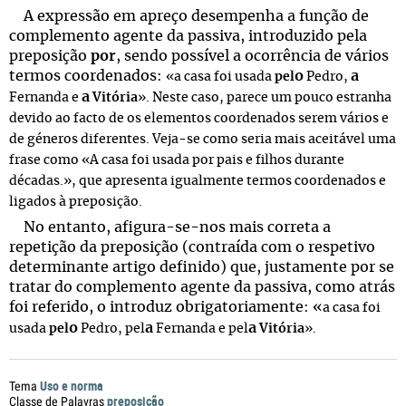
A expressão em apreço desempenha a função de
complemento agente da passiva, introduzido pela
preposição
por
, sendo possível a ocorrência de vários
termos coordenados:
o
a
«a casa foi usada
pel
Pedro,
a
Fernanda e
Vitória
».
Neste caso, parece um pouco estranha
devido ao facto de os elementos coordenados serem vários e
de géneros diferentes. Veja-se como seria mais aceitável uma
frase como «A casa foi usada por pais e filhos durante
décadas.», que apresenta igualmente termos coordenados e
ligados à preposição.
No entanto, afigura-se-nos mais correta a
repetição da preposição (contraída com o respetivo
determinante artigo definido) que, justamente por se
tratar do complemento agente da passiva, como atrás
foi referido, o introduz obrigatoriamente: «
a casa foi
o
a
a
usada
pel
Pedro, pel
Fernanda e pel
Vitória
».
Uso e norma
Tema
preposição
Classe de Palavras