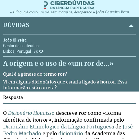
João Carreira Bom
«A língua é como um rio: sem margens, desaparece.»
DÚVIDAS
João Oliveira
Gestor de conteúdos
Lisboa, Portugal
8K
A origem e o uso de «um ror de...»
Qual é a génese do termo
ror
?
Vi em alguns dicionários que estaria ligado a
horror.
Essa
informação está correta?
Resposta
O
Dicionário Houaiss
o
descreve
ror
como «forma
aferética de
horror
», informação confirmada pelo
Dicionário Etimologico da Língua Portuguesa
de
José
Pedro Machado
e pelo
dicionário
da Academia das