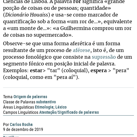
Ciências de Lisboa. A palavra
ror
significa «grande
porção de coisas ou de pessoas; quantidade»
(
Dicionário Houaiss
) e usa-se como marcador de
quantificação sob a forma «um ror de...», equivalente
a «um monte de...»: «a Guilhermina comprou um ror
de coisas no supermercado».
Observe-se que uma forma aferética é um forma
resultante de um proceso de
aférese
, isto é, de um
processo fonológico que consiste na
supressão
de um
segmento fónico em posição inicial de palavra.
Exemplos:
estar
> "tar" (coloquial),
espera
> "pera"
(coloquial, como em "pera aí").
Origem de palavras
Tema
substantivo
Classe de Palavras
Etimologia
Léxico
Áreas Linguísticas
;
Atestação/Significado de palavras
Campos Linguísticos
Carlos Rocha
Por
9 de dezembro de 2019