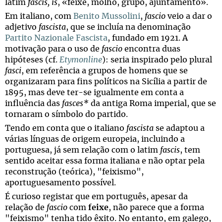
latim
fascis, is
, «feixe, molho, grupo, ajuntamento».
Em italiano, com
Benito Mussolini
,
fascio
veio a dar o
adjetivo
fascista
, que se incluía na denominação
Partito Nazionale Fascista
, fundado em 1921. A
motivação para o uso de
fascio
encontra duas
hipóteses (cf.
Etymonline
): seria inspirado pelo plural
fasci
, em referência a grupos de homens que se
organizaram para fins políticos na Sicília a partir de
1895, mas deve ter-se igualmente em conta a
influência das
fasces*
da antiga Roma imperial, que se
tornaram o símbolo do partido.
Tendo em conta que o italiano
fascista
se adaptou a
várias línguas de origem europeia, incluindo a
portuguesa, já sem relação com o latim
fascis
, tem
sentido aceitar essa forma italiana e não optar pela
reconstrução (teórica), "feixismo",
aportuguesamento possível.
É curioso registar que em português, apesar da
relação de
fascio
com
feixe
, não parece que a forma
"feixismo" tenha tido êxito. No entanto, em galego,