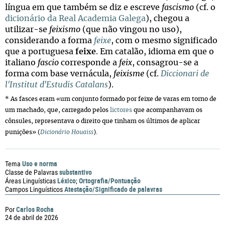
língua em que também se diz e escreve
fascismo
(cf. o
dicionário da Real Academia Galega
), chegou a
utilizar-se
feixismo
(que não vingou no uso),
considerando a forma
feixe
, com o mesmo significado
que a portuguesa
feixe
. Em catalão, idioma em que o
italiano
fascio
corresponde a
feix
, consagrou-se a
forma com base vernácula,
feixisme
(cf.
Diccionari de
l'Institut d'Estudis Catalans
).
* As fasces eram «um conjunto formado por feixe de varas em torno de
um machado, que, carregado pelos
lictores
que acompanhavam os
cônsules, representava o direito que tinham os últimos de aplicar
punições» (
Dicionário Houaiss
).
Uso e norma
Tema
substantivo
Classe de Palavras
Léxico
Ortografia/Pontuação
Áreas Linguísticas
;
Atestação/Significado de palavras
Campos Linguísticos
Carlos Rocha
Por
24 de abril de 2026