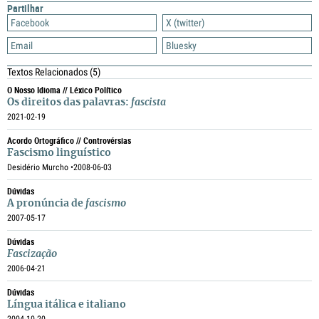
Partilhar
Facebook
X (twitter)
Email
Bluesky
Textos Relacionados
(5)
O Nosso Idioma // Léxico Político
Os direitos das palavras:
fascista
2021-02-19
Acordo Ortográfico // Controvérsias
Fascismo linguístico
Desidério Murcho •
2008-06-03
Dúvidas
A pronúncia de
fascismo
2007-05-17
Dúvidas
Fascização
2006-04-21
Dúvidas
Língua itálica e italiano