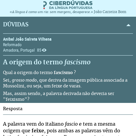
João Carreira Bom
«A língua é como um rio: sem margens, desaparece.»
DÚVIDAS
Anibal João Salreta Vilhena
Reformado
Amadora, Portugal
85
A origem do termo
fascismo
Qual a origem do termo
fascismo
?
Sei,
grosso modo
, que deriva da imagem pública associada a
Mussolini, ou seja, um feixe de varas.
Mas, assim sendo, a palavra derivada não deveria ser
"feixismo"?
Resposta
A palavra vem do italiano
fascio
e tem a mesma
origem que
feixe
, pois ambas as palavras vêm do