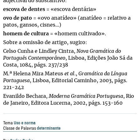
adjectival do substantivo:
escova de dentes
= «escova dentária»
ovo de pato
= «ovo anatídeo» (anatídeo = relativo a
patos, gansos, cisnes...)
homem de cultura
= «homem cultivado».
Sobre a omissão de artigo, sugiro:
Celso Cunha e Lindley Cintra,
Nova Gramática do
Português Contemporâneo
, Lisboa, Edições João Sá da
Costa, 1084, págs. 237/238
M.ª Helena Mira Mateus
et al
.,
Gramática da Língua
Portuguesa
, Lisboa, Editorial Caminho, 2003, págs.
221-242
Evanildo Bechara,
Moderna Gramática Portuguesa
, Rio
de Janeiro, Editora Lucerna, 2002, págs. 153-160
Uso e norma
Tema
determinante
Classe de Palavras