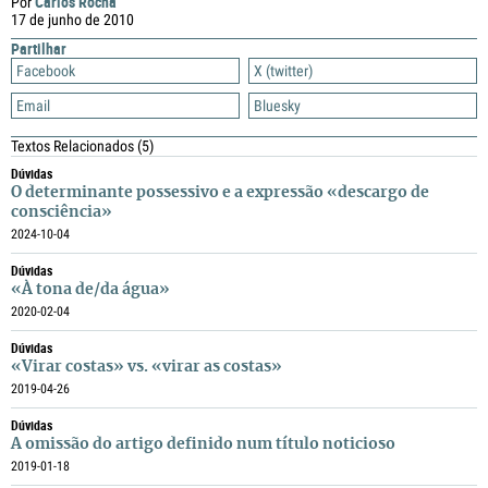
Carlos Rocha
Por
17 de junho de 2010
Partilhar
Facebook
X (twitter)
Email
Bluesky
Textos Relacionados
(5)
Dúvidas
O determinante possessivo e a expressão «descargo de
consciência»
2024-10-04
Dúvidas
«À tona de/da água»
2020-02-04
Dúvidas
«Virar costas» vs. «virar as costas»
2019-04-26
Dúvidas
A omissão do artigo definido num título noticioso
2019-01-18