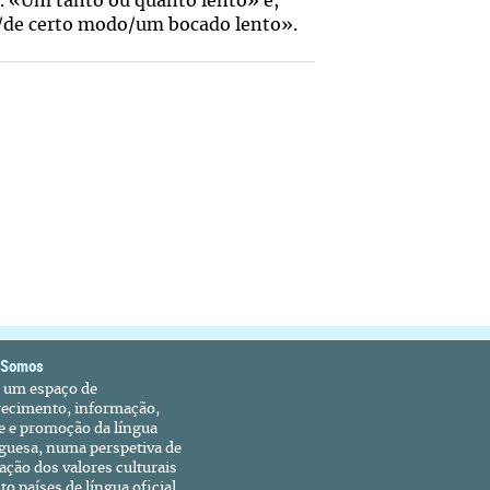
 «Um tanto ou quanto lento» é,
/de certo modo/um bocado lento».
 Somos
é um espaço de
recimento, informação,
e e promoção da língua
guesa, numa perspetiva de
ação dos valores culturais
to países de língua oficial