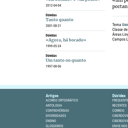
«um po
2012-04-04
portan
Dúvidas
Tanto quanto
Uso
Tema
2001-08-21
Classe de
Áreas Lin
Dúvidas
Campos Li
«Agora, há bocado»
1999-05-24
Dúvidas
Um tanto ou quanto
1997-08-06
Artigos
Dúvidas
ACORDO ORTOGRÁFICO
FREQUENT
ANTOLOGIA
RECENTES
CONTROVÉRSIAS
CORREIO
DIVERSIDADES
CIBERDÚVI
ENSINO
CIBERDÚVI
GLOSSÁRIOS
ENVIE-NOS