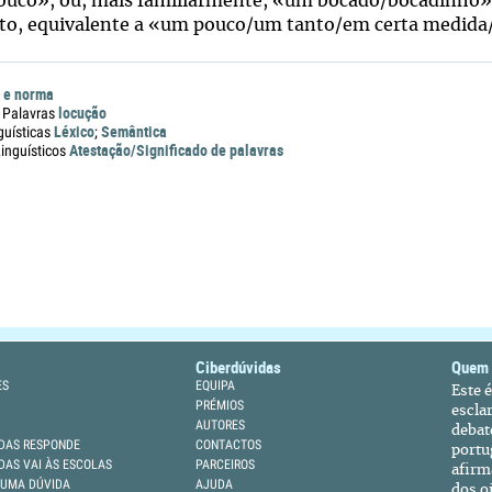
uco», ou, mais familiarmente, «um bocado/bocadinho».
to, equivalente a «um pouco/um tanto/em certa medida
 e norma
locução
 Palavras
Léxico
Semântica
guísticas
;
Atestação/Significado de palavras
nguísticos
Ciberdúvidas
Quem
ES
EQUIPA
Este 
PRÉMIOS
escla
AUTORES
debat
DAS RESPONDE
CONTACTOS
portu
DAS VAI ÀS ESCOLAS
PARCEIROS
afirm
 UMA DÚVIDA
AJUDA
dos oi