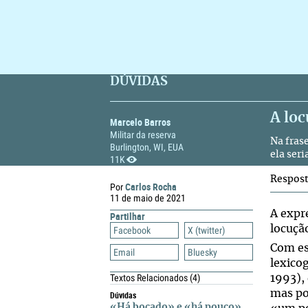
DÚVIDAS
A loc
Marcelo Barros
Militar da reserva
Na fras
Burlington, WI, EUA
ela ser
11K
Respos
Carlos Rocha
Por
11 de maio de 2021
A expr
Partilhar
locução
Facebook
X (twitter)
Com es
Email
Bluesky
lexico
Textos Relacionados
(4)
1993),
mas po
Dúvidas
«Há bocado» e «há pouco»