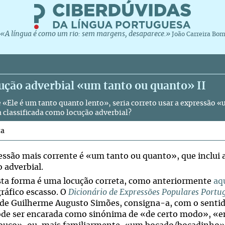
«A língua é como um rio: sem margens, desaparece.»
João Carreira Bo
ução adverbial «um tanto ou quanto» II
e «Ele é um tanto quanto lento», seria correto usar a expressão 
ia classificada como locução adverbial?
ta
essão mais corrente é «um tanto ou quanto», que inclui
 adverbial.
ta forma é uma locução correta, como anteriormente
aq
gráfico escasso. O
Dicionário de Expressões Populares Portu
 de Guilherme Augusto Simões, consigna-a, com o senti
de ser encarada como sinónima de «de certo modo», «e