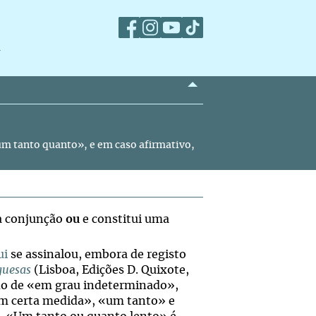
m
«um tanto quanto», e em caso afirmativo,
 a conjunção
ou
e constitui uma
ui
se assinalou, embora de registo
guesas
(Lisboa, Edições D. Quixote,
do de «em grau indeterminado»,
m certa medida», «um tanto» e