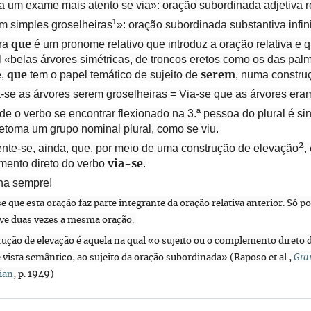
a um exame mais atento se via»: oração subordinada adjetiva rel
1
m simples groselheiras
»: oração subordinada substantiva infini
vra
é um pronome relativo que introduz a oração relativa e
que
 «belas árvores simétricas, de troncos eretos como os das palm
e,
tem o papel temático de sujeito de
, numa constru
que
serem
a-se as árvores serem groselheiras = Via-se que as árvores era
 de o verbo se encontrar flexionado na 3.ª pessoa do plural é 
retoma um grupo nominal plural, como se viu.
2
nte-se, ainda, que, por meio de uma construção de elevação
,
ento direto do verbo
.
via-se
ha sempre!
se que esta oração faz parte integrante da oração relativa anterior. Só p
ve duas vezes a mesma oração.
rução de elevação é aquela na qual «o sujeito ou o complemento direto
 vista semântico, ao sujeito da oração subordinada» (Raposo et al.,
Gra
ian
, p. 1949)