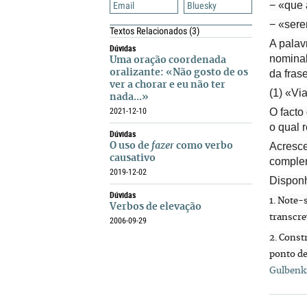
− «que 
Email
Bluesky
− «sere
Textos Relacionados
(3)
A pala
Dúvidas
nominal
Uma oração coordenada
oralizante: «Não gosto de os
da fras
ver a chorar e eu não ter
(1) «Vi
nada...»
2021-12-10
O facto
o qual 
Dúvidas
Acresce
O uso de
fazer
como verbo
causativo
complem
2019-12-02
Dispon
Dúvidas
1. Note-
Verbos de elevação
transcre
2006-09-29
2. Const
ponto de
Gulbenk