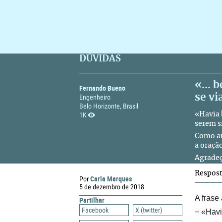
DÚVIDAS
«... 
Fernando Bueno
se vi
Engenheiro
Belo Horizonte, Brasil
1K
«Havia 
serem s
Como an
a oraçã
Agradeç
Respos
Carla Marques
Por
5 de dezembro de 2018
A frase
Partilhar
Facebook
X (twitter)
− «Havi