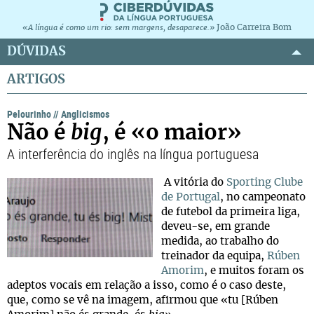
João Carreira Bom
«A língua é como um rio: sem margens, desaparece.»
DÚVIDAS
ARTIGOS
Pelourinho
//
Anglicismos
Não é
big
, é «o maior»
A interferência do inglês na língua portuguesa
A vitória do
Sporting Clube
de Portugal
, no campeonato
de futebol da primeira liga,
deveu-se, em grande
medida, ao trabalho do
treinador da equipa,
Rúben
Amorim
, e muitos foram os
adeptos vocais em relação a isso, como é o caso deste,
que, como se vê na imagem, afirmou que «tu [Rúben