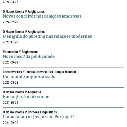
2024-03-27
O Nosso Idioma // Anglicismos
Novos conceitos nas relações amorosas
2024-02-20
O Nosso Idioma // Anglicismos
O enigma do
ghosting
nas relações modernas
2023-11-28
Pelourinho // Anglicismos
Novo
mood
da publicidade
2023-09-29
Controvérsias // Língua Universal Vs. Língua Mundial
Um mundo anglofonizado
2023-05-02
O Nosso Idioma // Anglofilia
Em inglês é mais snobe
2021-10-25
O Nosso Idioma // Bordões Linguísticos
Como falam os jovens em Portugal?
2021-09-02