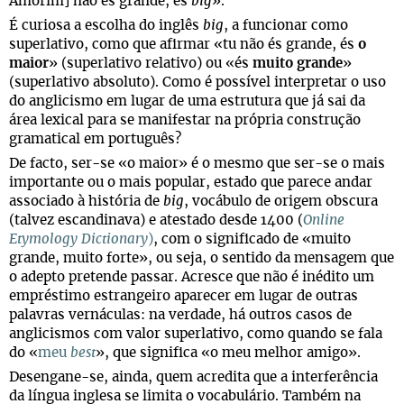
Amorim] não és grande, és
big
».
É curiosa a escolha do inglês
big
, a funcionar como
superlativo, como que afirmar «tu não és grande, és
o
maior
» (superlativo relativo) ou «és
muito grande
»
(superlativo absoluto). Como é possível interpretar o uso
do anglicismo em lugar de uma estrutura que já sai da
área lexical para se manifestar na própria construção
gramatical em português?
De facto, ser-se «o maior» é o mesmo que ser-se o mais
importante ou o mais popular, estado que parece andar
associado à história de
big
, vocábulo de origem obscura
(talvez escandinava) e atestado desde 1400 (
Online
Etymology Dictionary
)
, com o significado de «muito
grande, muito forte», ou seja, o sentido da mensagem que
o adepto pretende passar. Acresce que não é inédito um
empréstimo estrangeiro aparecer em lugar de outras
palavras vernáculas: na verdade, há outros casos de
anglicismos com valor superlativo, como quando se fala
do «
meu
best
», que significa «o meu melhor amigo».
Desengane-se, ainda, quem acredita que a interferência
da língua inglesa se limita o vocabulário. Também na