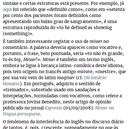
sintaxe e certas estruturas está presente. Por exemplo, já
aqui
foi referido que «definido como», como em «setenta
por cento dos pacientes foram definidos como
apresentando um baixo grau de sangramento», é uma
estrutura reproduzida do «to be defined as showing
(something)».
É também interessante registar o uso de
mister
no
comentário. A palavra deveria aparecer como vocativo e,
portanto, a frase, bem pontuada, seria «tu não és grande,
tu és
big
,
Mister
!».
Mister
é também um termo inglês,
embora se ligue à herança latino-românica deste idioma,
pois tem origem no francês antigo
maistre
, «mestre», que
por sua vez vem do latim
magister
(cf.
Dicionário
Houaiss
). Em português, adquiriu o sentido de
«treinador», sobretudo usado em saudações e
interpelações, formuladas com vocativos, como refere a
professora Jovina Benedito, neste artigo de opinião
publicado no jornal
Expresso
(05/09/2008)
:
Mister na
língua portuguesa
.
O fenómeno da interferência do inglês no discurso diário
de tantos, é, pois, crescente, nomeadamente no que às