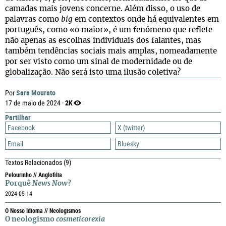
camadas mais jovens concerne. Além disso, o uso de
palavras como
big
em contextos onde há equivalentes em
português, como «o maior», é um fenómeno que reflete
não apenas as escolhas individuais dos falantes, mas
também tendências sociais mais amplas, nomeadamente
por ser visto como um sinal de modernidade ou de
globalização. Não será isto uma ilusão coletiva?
Sara Mourato
Por
2K
17 de maio de 2024 ·
Partilhar
Facebook
X (twitter)
Email
Bluesky
Textos Relacionados
(9)
Pelourinho // Anglofilia
Porquê
News Now
?
2024-05-14
O Nosso Idioma // Neologismos
O neologismo
cosmeticorexia