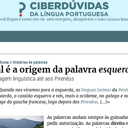
«A língua é como um rio: sem margens, desaparece.»
João Carreira Bo
idioma
//
Histórias de palavras
l é a origem da palavra
esquer
agem linguística até aos Pirenéus
]
uando nos viramos para a esquerda, as
línguas latinas
da
Pení
uierda, o catalão esquerra e nós, mais a ocidente, no galego e 
ge da gauche francesa, logo depois dos
Pirenéus
. (...)
»
As palavras andam sempre às guinadas,
pedir autorização. As palavras
direita