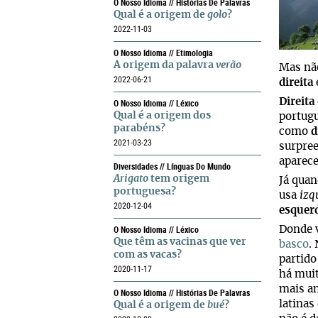
O Nosso Idioma // Histórias De Palavras
Qual é a origem de
golo
?
2022-11-03
O Nosso Idioma // Etimologia
A origem da palavra
verão
Mas não
2022-06-21
direita
Direita
O Nosso Idioma // Léxico
Qual é a origem dos
portugu
parabéns?
como
d
2021-03-23
surpree
aparece
Diversidades // Línguas Do Mundo
Arigato
tem origem
Já quan
portuguesa?
usa
izq
2020-12-04
esquer
O Nosso Idioma // Léxico
Donde v
Que têm as vacinas que ver
basco
.
com as vacas?
partido
2020-11-17
há muit
mais an
O Nosso Idioma // Histórias De Palavras
latinas
Qual é a origem de
bué
?