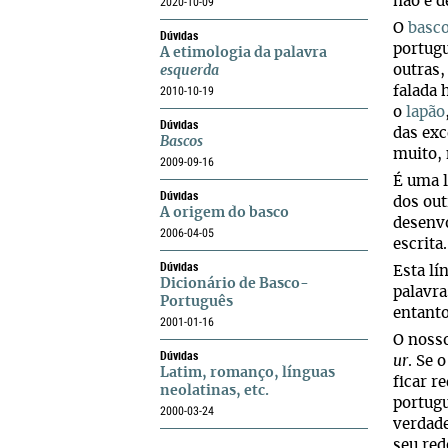
não é d
2020-10-09
O
basc
Dúvidas
portug
A etimologia da palavra
outras,
esquerda
2010-10-19
falada 
o
lapão
Dúvidas
das exc
Bascos
muito,
2009-09-16
É uma l
Dúvidas
dos out
A origem do basco
desenvo
2006-04-05
escrita
Dúvidas
Esta lí
Dicionário de Basco-
palavra
Português
entanto
2001-01-16
O noss
Dúvidas
ur
. Se 
Latim, romanço, línguas
ficar r
neolatinas, etc.
portugu
2000-03-24
verdade
seu red