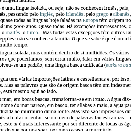
e origem latina…
o
é uma língua isolada, ou seja, não se conhecem irmãs, pais,
uês, passando pelo
inglês
, pelo
irlandês
, pelo
grego
e
albanês
 quase todas as línguas hoje faladas na
Europa
têm origem n
há uns 5000 anos. Quase todas. Há excepções interessantes,
, o
maltês
, o
turco
… Mas todas estas excepções têm outros fam
epções: não se conhece a família. O que se sabe é que é uma l
 muito tempo.
íngua isolada, mas contém dentro de si multidões. Os vários 
ros que poderíamos, sem errar muito, falar em várias línguas
lveu-se um padrão, uma língua basca unificada (
euskara bat
.
ngua tem várias importações latinas e castelhanas e, por is
s. Mas as palavras que são de origem basca têm um indesmentí
, está mesmo aqui ao lado.
o mar, em bocas bascas, transforma-se em
itsaso
. A água diz
o nome do mar parece, em basco, ter sílabas a mais, a água pa
eduzida ao murmúrio duma fonte. Mas isto são impressões d
ês a tentar orientar-se no meio de palavras tão estranhas – 
, este
ur
é mais interessante por ser diferente de todas as á
or do que por nos soar, por mero acaso, a murmúrio.