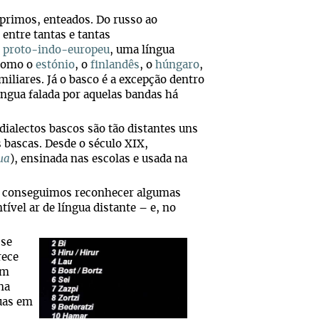
 primos, enteados. Do russo ao
, entre tantas e tantas
o
proto-indo-europeu
, uma língua
 como o
estónio
, o
finlandês
, o
húngaro
,
iliares. Já o basco é a excepção dentro
íngua falada por aquelas bandas há
dialectos bascos são tão distantes uns
 bascas. Desde o século XIX,
ua
), ensinada nas escolas e usada na
so, conseguimos reconhecer algumas
vel ar de língua distante – e, no
-se
rece
um
na
guas em