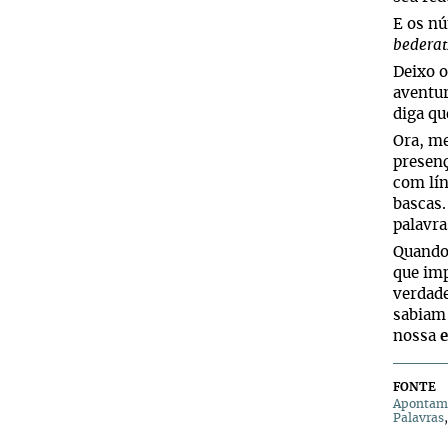
E os nú
bederat
Deixo o
aventu
diga qu
Ora, me
presenç
com lín
bascas.
palavra
Quando
que im
verdade
sabiam 
nossa
FONTE
Apontam
Palavras