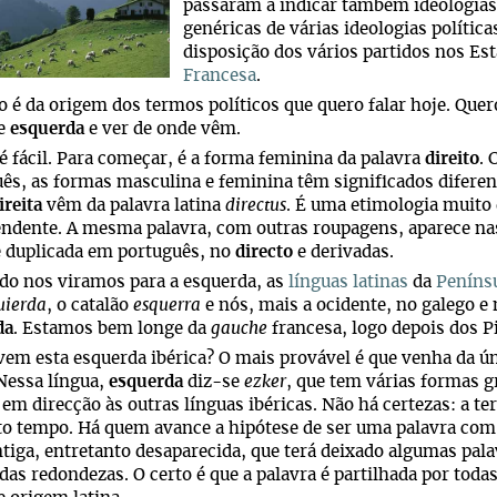
passaram a indicar também ideologias 
genéricas de várias ideologias política
disposição dos vários partidos nos Es
Francesa
.
 é da origem dos termos políticos que quero falar hoje. Quer
e
esquerda
e ver de onde vêm.
é fácil. Para começar, é a forma feminina da palavra
direito
.
ês, as formas masculina e feminina têm significados diferen
ireita
vêm da palavra latina
directus
. É uma etimologia muito 
ndente. A mesma palavra, com outras roupagens, aparece nas
 duplicada em português, no
directo
e derivadas.
do nos viramos para a esquerda, as
línguas latinas
da
Penínsu
uierda
, o catalão
esquerra
e nós, mais a ocidente, no galego e
da
. Estamos bem longe da
gauche
francesa, logo depois dos P
em esta esquerda ibérica? O mais provável é que venha da únic
 Nessa língua,
esquerda
diz-se
ezker
, que tem várias formas g
 em direcção às outras línguas ibéricas. Não há certezas: a te
o tempo. Há quem avance a hipótese de ser uma palavra com
tiga, entretanto desaparecida, que terá deixado algumas pala
 das redondezas. O certo é que a palavra é partilhada por toda