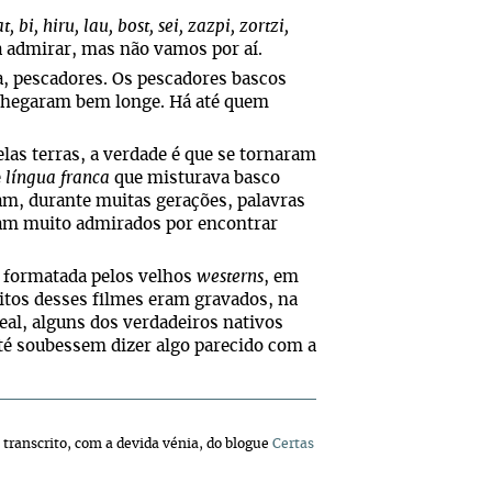
t, bi, hiru, lau, bost, sei, zazpi, zortzi,
a admirar, mas não vamos por aí.
ja, pescadores. Os pescadores bascos
chegaram bem longe. Há até quem
as terras, a verdade é que se tornaram
e
língua franca
que misturava basco
am, durante muitas gerações, palavras
am muito admirados por encontrar
 formatada pelos velhos
westerns
, em
tos desses filmes eram gravados, na
 real, alguns dos verdadeiros nativos
té soubessem dizer algo parecido com a
, transcrito, com a devida vénia, do blogue
Certas