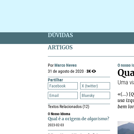
DÚVIDAS
ARTIGOS
Marco Neves
O nosso 
Por
3K
31 de agosto de 2020 ·
Qua
Partilhar
Uma vi
Facebook
X (twitter)
«(...) [
Q
Email
Bluesky
usa izq
Textos Relacionados
(12)
bem lon
O Nosso Idioma
Qual é a origem de
algarismo
?
2023-02-03