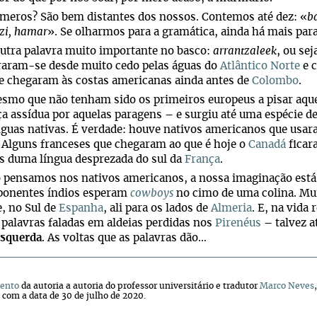
meros? São bem distantes dos nossos. Contemos até dez: «
ba
zi, hamar
». Se olharmos para a gramática, ainda há mais par
utra palavra muito importante no basco:
arrantzaleek
, ou se
raram-se desde muito cedo pelas águas do
Atlântico Norte
e 
e chegaram às costas americanas ainda antes de
Colombo
.
smo que não tenham sido os primeiros europeus a pisar aquel
a assídua por aquelas paragens – e surgiu até uma espécie d
guas nativas. É verdade: houve nativos americanos que usar
 Alguns franceses que chegaram ao que é hoje o
Canadá
ficar
s duma língua desprezada do sul da
França
.
 pensamos nos nativos americanos, a nossa imaginação está
ponentes índios esperam
cowboys
no cimo de uma colina. Mui
, no Sul de
Espanha
, ali para os lados de
Almeria
. E, na vida
palavras faladas em aldeias perdidas nos
Pirenéus
– talvez a
esquerda
. As voltas que as palavras dão…
ento
da autoria a autoria do professor universitário e tradutor
Marco Neves
, com a data de 30 de julho de 2020.