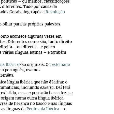
políticas – ou melhor, classificações
s diferentes. Tudo por causa da
tados Gerais, logo após a
Revolução
o olhar para as próprias palavras
 Como acontece algumas vezes em
tes. Diferentes como são, tanto
direito
direita – ou directa – e pouco
 várias línguas latinas – e também
la Ibérica
são originais. O
castelhano
 no português, usamos
irenéus.
a língua ibérica que não é latina: o
ramaticais, incluindo
ezkerra
. Daí terá
r existido, essa exportação basca fez-se
 origem numa outra língua ibérica
vras de herança no basco e nas línguas
s as línguas da
Península Ibérica
– e