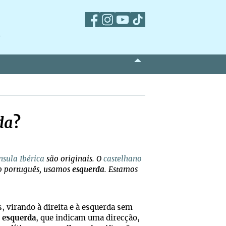
m
da
?
nsula Ibérica
são originais. O
castelhano
no português, usamos
esquerda
. Estamos
 virando à direita e à esquerda sem
e
esquerda
, que indicam uma direcção,